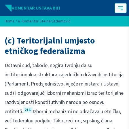
Idi na sadržaj
KOMENTAR USTAVA BIH
Home
/
a. Komentar Steiner/Ademović
(c) Teritorijalni umjesto
etničkog federalizma
Ustavni sud, takođe, negira tvrdnju da su
institucionalna struktura zajedničkih državnih institucija
(Parlament, Predsjedništvo, Vijeće ministara i Ustavni
sud) i odgovarajući izborni mehanizmi izraz teritorijalne
razdvojenosti konstitutivnih naroda po osnovu
216
entitetâ.
Izborni mehanizmi ne odražavaju etničku,
već federalnu podjelu. Tako, recimo, srpskog člana