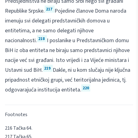
Predsjedništva ne biraju samo Srbi nego svi građani
217
Republike Srpske.
Pojedine članove Doma naroda
imenuju svi delegati predstavničkih domova u
entitetima, a ne samo delegati njihove
218
nacionalnosti.
I poslanike u Predstavničkom domu
BiH iz oba entiteta ne biraju samo predstavnici njihove
nacije već svi građani. Isto vrijedi i za Vijeće ministara i
219
Ustavni sud BiH.
Dakle, ni u kom slučaju nije ključna
pripadnost etničkoj grupi, već teritorijalna jedinica, tj.
220
odgovarajuća institucija entiteta.
Footnotes
Tačka 64.
Tačka 65.