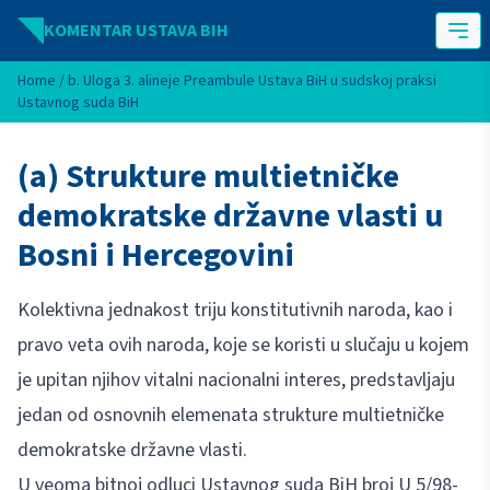
Idi na sadržaj
KOMENTAR USTAVA BIH
Home
/
b. Uloga 3. alineje Preambule Ustava BiH u sudskoj praksi
Ustavnog suda BiH
(a) Strukture multietničke
demokratske državne vlasti u
Bosni i Hercegovini
Kolektivna jednakost triju konstitutivnih naroda, kao i
pravo veta ovih naroda, koje se koristi u slučaju u kojem
je upitan njihov vitalni nacionalni interes, predstavljaju
jedan od osnovnih elemenata strukture multietničke
demokratske državne vlasti.
U veoma bitnoj odluci Ustavnog suda BiH broj U 5/98-