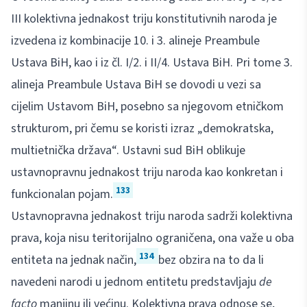
III kolektivna jednakost triju konstitutivnih naroda je
izvedena iz kombinacije 10. i 3. alineje Preambule
Ustava BiH, kao i iz čl. I/2. i II/4. Ustava BiH. Pri tome 3.
alineja Preambule Ustava BiH se dovodi u vezi sa
cijelim Ustavom BiH, posebno sa njegovom etničkom
strukturom, pri čemu se koristi izraz „demokratska,
multietnička država“. Ustavni sud BiH oblikuje
ustavnopravnu jednakost triju naroda kao konkretan i
133
funkcionalan pojam.
Ustavnopravna jednakost triju naroda sadrži kolektivna
prava, koja nisu teritorijalno ograničena, ona važe u oba
134
entiteta na jednak način,
bez obzira na to da li
navedeni narodi u jednom entitetu predstavljaju
de
facto
manjinu ili većinu. Kolektivna prava odnose se,