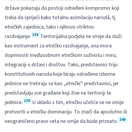
države pokazuju da postoji određeni kompromis koji
treba da spriječi kako totalnu asimilaciju narodâ, tj.
etničkih zajednica, tako i njihovo striktno
138
razdvajanje.
Teritorijalna podjela ne smije da služi
kao instrument za etničko razdvajanje, ona mora
doprinositi međusobnom etničkom suživotu i miru,
integraciji u državi i društvu. Tako, predstavnici triju
konstitutivnih naroda koje biraju određene izborne
jedinice ne tretiraju se kao „etnički“ predstavnici, jer
predstavljaju sve građane koji žive na teritoriji te
139
jedinice.
U skladu s tim, etničko učešće se ne smije
pretvoriti u etničku dominaciju. To znači da apsolutno ili
140
neograničeno pravo veta ne smije da bude priznato.