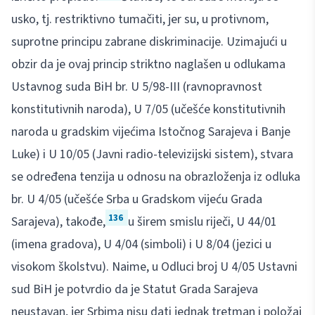
usko, tj. restriktivno tumačiti, jer su, u protivnom,
suprotne principu zabrane diskriminacije. Uzimajući u
obzir da je ovaj princip striktno naglašen u odlukama
Ustavnog suda BiH br. U 5/98-III (ravnopravnost
konstitutivnih naroda), U 7/05 (učešće konstitutivnih
naroda u gradskim vijećima Istočnog Sarajeva i Banje
Luke) i U 10/05 (Javni radio-televizijski sistem), stvara
se određena tenzija u odnosu na obrazloženja iz odluka
br. U 4/05 (učešće Srba u Gradskom vijeću Grada
136
Sarajeva), takođe,
u širem smislu riječi, U 44/01
(imena gradova), U 4/04 (simboli) i U 8/04 (jezici u
visokom školstvu). Naime, u Odluci broj U 4/05 Ustavni
sud BiH je potvrdio da je Statut Grada Sarajeva
neustavan, jer Srbima nisu dati jednak tretman i položaj