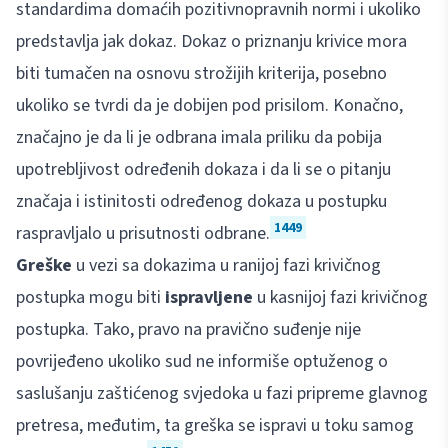
standardima domaćih pozitivnopravnih normi i ukoliko
predstavlja jak dokaz. Dokaz o priznanju krivice mora
biti tumačen na osnovu strožijih kriterija, posebno
ukoliko se tvrdi da je dobijen pod prisilom. Konačno,
značajno je da li je odbrana imala priliku da pobija
upotrebljivost određenih dokaza i da li se o pitanju
značaja i istinitosti određenog dokaza u postupku
1449
raspravljalo u prisutnosti odbrane.
Greške
u vezi sa dokazima u ranijoj fazi krivičnog
postupka mogu biti
ispravljene
u kasnijoj fazi krivičnog
postupka. Tako, pravo na pravično suđenje nije
povrijeđeno ukoliko sud ne informiše optuženog o
saslušanju zaštićenog svjedoka u fazi pripreme glavnog
pretresa, međutim, ta greška se ispravi u toku samog