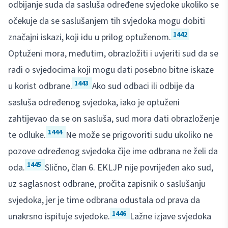
odbijanje suda da sasluša određene svjedoke ukoliko se
očekuje da se saslušanjem tih svjedoka mogu dobiti
1442
značajni iskazi, koji idu u prilog optuženom.
Optuženi mora, međutim, obrazložiti i uvjeriti sud da se
radi o svjedocima koji mogu dati posebno bitne iskaze
1443
u korist odbrane.
Ako sud odbaci ili odbije da
sasluša određenog svjedoka, iako je optuženi
zahtijevao da se on sasluša, sud mora dati obrazloženje
1444
te odluke.
Ne može se prigovoriti sudu ukoliko ne
pozove određenog svjedoka čije ime odbrana ne želi da
1445
oda.
Slično, član 6. EKLJP nije povrijeđen ako sud,
uz saglasnost odbrane, pročita zapisnik o saslušanju
svjedoka, jer je time odbrana odustala od prava da
1446
unakrsno ispituje svjedoke.
Lažne izjave svjedoka