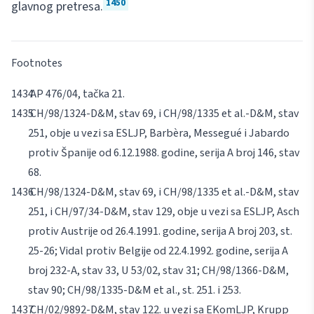
1450
glavnog pretresa.
Footnotes
AP 476/04, tačka 21.
CH/98/1324-D&M, stav 69, i CH/98/1335
et al
.-D&M, stav
251, obje u vezi sa ESLJP, Barbèra, Messegué i Jabardo
protiv Španije od 6.12.1988. godine, serija A broj 146, stav
68.
CH/98/1324-D&M, stav 69, i CH/98/1335
et al
.-D&M, stav
251, i CH/97/34-D&M, stav 129, obje u vezi sa ESLJP, Asch
protiv Austrije od 26.4.1991. godine, serija A broj 203, st.
25-26; Vidal protiv Belgije od 22.4.1992. godine, serija A
broj 232-A, stav 33, U 53/02, stav 31; CH/98/1366-D&M,
stav 90; CH/98/1335-D&M
et al
., st. 251. i 253.
CH/02/9892-D&M, stav 122. u vezi sa EKomLJP, Krupp