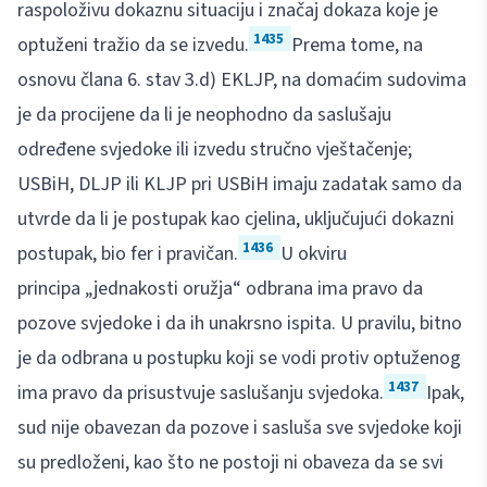
raspoloživu dokaznu situaciju i značaj dokaza koje je
1435
optuženi tražio da se izvedu.
Prema tome, na
osnovu člana 6. stav 3.d) EKLJP, na domaćim sudovima
je da procijene da li je neophodno da saslušaju
određene svjedoke ili izvedu stručno vještačenje;
USBiH, DLJP ili KLJP pri USBiH imaju zadatak samo da
utvrde da li je postupak kao cjelina, uključujući dokazni
1436
postupak, bio fer i pravičan.
U okviru
principa „jednakosti oružja“ odbrana ima pravo da
pozove svjedoke i da ih unakrsno ispita. U pravilu, bitno
je da odbrana u postupku koji se vodi protiv optuženog
1437
ima pravo da prisustvuje saslušanju svjedoka.
Ipak,
sud nije obavezan da pozove i sasluša sve svjedoke koji
su predloženi, kao što ne postoji ni obaveza da se svi