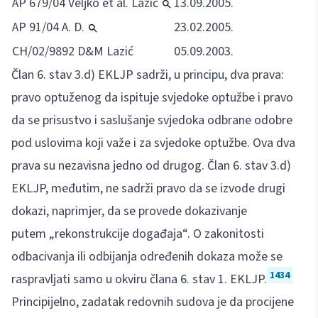
AP 679/04 Veljko et al. Lazić
13.09.2005.
AP 91/04 A. D.
23.02.2005.
CH/02/9892 D&M Lazić
05.09.2003.
Član 6. stav 3.d) EKLJP sadrži, u principu, dva prava:
pravo optuženog da ispituje svjedoke optužbe i pravo
da se prisustvo i saslušanje svjedoka odbrane odobre
pod uslovima koji važe i za svjedoke optužbe. Ova dva
prava su nezavisna jedno od drugog. Član 6. stav 3.d)
EKLJP, međutim, ne sadrži pravo da se izvode drugi
dokazi, naprimjer, da se provede dokazivanje
putem „rekonstrukcije događaja“. O zakonitosti
odbacivanja ili odbijanja određenih dokaza može se
1434
raspravljati samo u okviru člana 6. stav 1. EKLJP.
Principijelno, zadatak redovnih sudova je da procijene