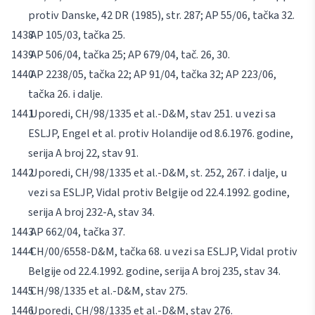
protiv Danske, 42 DR (1985), str. 287; AP 55/06, tačka 32.
AP 105/03, tačka 25.
AP 506/04, tačka 25; AP 679/04, tač. 26, 30.
AP 2238/05, tačka 22; AP 91/04, tačka 32; AP 223/06,
tačka 26. i dalje.
Uporedi, CH/98/1335
et al
.-D&M, stav 251. u vezi sa
ESLJP, Engel
et al
. protiv Holandije od 8.6.1976. godine,
serija A broj 22, stav 91.
Uporedi, CH/98/1335
et al
.-D&M, st. 252, 267. i dalje, u
vezi sa ESLJP, Vidal protiv Belgije od 22.4.1992. godine,
serija A broj 232-A, stav 34.
AP 662/04, tačka 37.
CH/00/6558-D&M, tačka 68. u vezi sa ESLJP, Vidal protiv
Belgije od 22.4.1992. godine, serija A broj 235, stav 34.
CH/98/1335
et al
.-D&M, stav 275.
Uporedi, CH/98/1335
et al
.-D&M, stav 276.