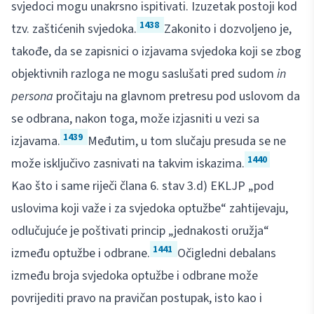
svjedoci mogu unakrsno ispitivati. Izuzetak postoji kod
1438
tzv. zaštićenih svjedoka.
Zakonito i dozvoljeno je,
takođe, da se zapisnici o izjavama svjedoka koji se zbog
objektivnih razloga ne mogu saslušati pred sudom
in
persona
pročitaju na glavnom pretresu pod uslovom da
se odbrana, nakon toga, može izjasniti u vezi sa
1439
izjavama.
Međutim, u tom slučaju presuda se ne
1440
može isključivo zasnivati na takvim iskazima.
Kao što i same riječi člana 6. stav 3.d) EKLJP „pod
uslovima koji važe i za svjedoka optužbe“ zahtijevaju,
odlučujuće je poštivati princip „jednakosti oružja“
1441
između optužbe i odbrane.
Očigledni debalans
između broja svjedoka optužbe i odbrane može
povrijediti pravo na pravičan postupak, isto kao i