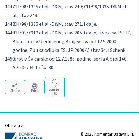
CH/98/1335
et al
.-D&M, stav 249; CH/98/1335-D&M
et
al
., stav 249.
CH/98/1335
et al
.-D&M, stav 271. i dalje.
CH/01/7912
et al
.-D&M, stav 205. i dalje, u vezi sa ESLJP,
Khan protiv Ujedinjenog Kraljevstva od 12.5.2000.
godine, Zbirka odluka ESLJP 2000-V, stav 34, i Schenk
protiv Švicarske od 12.7.1988. godine, serija A broj 140.
AP 506/04, tačka 30.
Traži
odluku
Share
Print
US
Objavljuje:
© 2026 Komentar Ustava BiH.