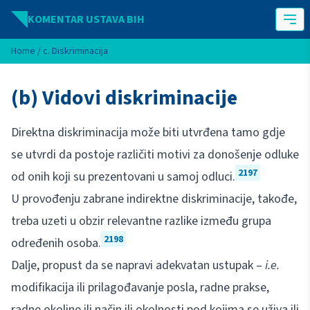
Idi na sadržaj
KOMENTAR USTAVA BIH
Home
/
c. Diskriminacija
(b) Vidovi diskriminacije
Direktna diskriminacija može biti utvrđena tamo gdje
se utvrdi da postoje različiti motivi za donošenje odluke
2197
od onih koji su prezentovani u samoj odluci.
U provođenju zabrane indirektne diskriminacije, takođe,
treba uzeti u obzir relevantne razlike između grupa
2198
određenih osoba.
Dalje, propust da se napravi adekvatan ustupak –
i.e.
modifikacija ili prilagođavanje posla, radne prakse,
radne okoline ili način ili okolnosti pod kojima se uživa ili