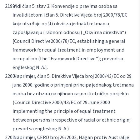
Vidi član 5. stav 3. Konvencije o pravima osoba sa
invaliditetom i član 5. Direktive Vijeća broj 2000/78/EC
koja utvrđuje opšti okvir za jednak tretman u
zapošljavanju i radnom odnosu („Okvirna direktiva“)
[
Council Directive
2000/78/EC, establishing a general
framework for equal treatment in
employment and
occupation (the “Framework Directive”)
; prevod sa
engleskog N. A.].
Naprimjer, član 5. Direktive Vijeća broj 2000/43/EC od 29.
juna 2000. godine o primjeni principa jednakog tretmana
osoba bez obzira na njihovo rasno ili etničko porijeklo
(
Council Directive 2000/43/EC of 29 June 2000
implementing the
principle of equal treatment
between persons irrespective of racial or
ethnic origin
;
prevod sa engleskog N. A.).
Naprimjer, CERD broj 26/2002, Hagan protiv Australije