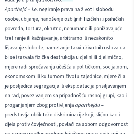
Aparthejd
–
i.e.
negiranje prava na život i slobodu
osobe, ubijanje, nanošenje ozbiljnih fizičkih ili psihičkih
povreda, tortura, okrutno, nehumano ili ponižavajuće
tretiranje ili kažnjavanje, arbitrarno ili nezakonito
lišavanje slobode, nametanje takvih životnih uslova da
bi se izazvala fizička destrukcija u cjelini ili djelimično,
mjere radi sprečavanja učešća u političkom, socijalnom,
ekonomskom ili kulturnom životu zajednice, mjere čija
je posljedica segregacija ili eksploatacija prisiljavanjem
na rad, povezivanjem sa pripadnošću rasnoj grupi, kao i
proganjanjem zbog protivljenja
aparthejdu
–
predstavlja oblik teže diskriminacije koji, slično kao i
djela protiv čovječnosti, povlači za sobom odgovornost
po osnovu međunarodnog krivičnog prava onih koji ga