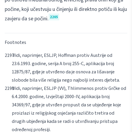
počine, koji učestvuju u činjenju ili direktno potiču ili kuju
2205
zavjeru da se počini.
Footnotes
Vidi, naprimjer, ESLJP, Hoffman protiv Austrije od
23.6.1993. godine, serija A broj 255-C, aplikacija broj
12875/87, gdje je utvrđeno da je osnova za lišavanje
slobode bila više religija nego najbolji interes djeteta.
Vidi, naprimjer, ESLJP (VV), Thlimmenos protiv Grčke od
6.4.2000. godine, Izvještaji 2000-IV, aplikacija broj
34369/97, gdje je utvrđen propust da se ubjeđenje koje
proizlazi iz religijskog osjećanja različito tretira od
drugih ubjeđenja kada se radi o utvrđivanju pristupa
određenoj profesiji.