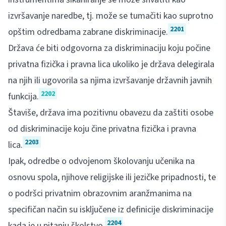
izvršavanje naredbe, tj. može se tumačiti kao suprotno
2201
opštim odredbama zabrane diskriminacije.
Država će biti odgovorna za diskriminaciju koju počine
privatna fizička i pravna lica ukoliko je država delegirala
na njih ili ugovorila sa njima izvršavanje državnih javnih
2202
funkcija.
Štaviše, država ima pozitivnu obavezu da zaštiti osobe
od diskriminacije koju čine privatna fizička i pravna
2203
lica.
Ipak, odredbe o odvojenom školovanju učenika na
osnovu spola, njihove religijske ili jezičke pripadnosti, te
o podršci privatnim obrazovnim aranžmanima na
specifičan način su isključene iz definicije diskriminacije
2204
kada je u pitanju školstvo.