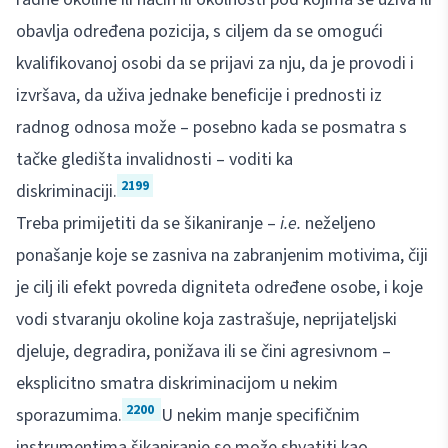
obavlja određena pozicija, s ciljem da se omogući
kvalifikovanoj osobi da se prijavi za nju, da je provodi i
izvršava, da uživa jednake beneficije i prednosti iz
radnog odnosa može – posebno kada se posmatra s
tačke gledišta invalidnosti – voditi ka
2199
diskriminaciji.
Treba primijetiti da se šikaniranje –
i.e.
neželjeno
ponašanje koje se zasniva na zabranjenim motivima, čiji
je cilj ili efekt povreda digniteta određene osobe, i koje
vodi stvaranju okoline koja zastrašuje, neprijateljski
djeluje, degradira, ponižava ili se čini agresivnom –
eksplicitno smatra diskriminacijom u nekim
2200
sporazumima.
U nekim manje specifičnim
instrumentima šikaniranje se može shvatiti kao