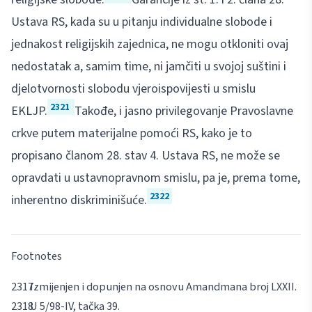
Ustava RS, kada su u pitanju individualne slobode i
jednakost religijskih zajednica, ne mogu otkloniti ovaj
nedostatak a, samim time, ni jamčiti u svojoj suštini i
djelotvornosti slobodu vjeroispovijesti u smislu
2321
EKLJP.
Takođe, i jasno privilegovanje Pravoslavne
crkve putem materijalne pomoći RS, kako je to
propisano članom 28. stav 4. Ustava RS, ne može se
opravdati u ustavnopravnom smislu, pa je, prema tome,
2322
inherentno diskriminišuće.
Footnotes
Izmijenjen i dopunjen na osnovu Amandmana broj LXXII.
U 5/98-IV, tačka 39.