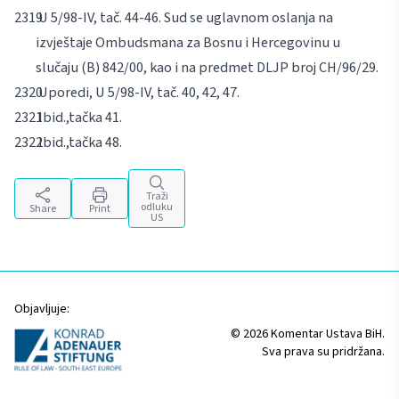
U 5/98-IV, tač. 44-46. Sud se uglavnom oslanja na
izvještaje Ombudsmana za Bosnu i Hercegovinu u
slučaju (B) 842/00, kao i na predmet DLJP broj CH/96/29.
Uporedi, U 5/98-IV, tač. 40, 42, 47.
Ibid.,
tačka 41.
Ibid.,
tačka 48.
Traži
odluku
Share
Print
US
Objavljuje:
© 2026 Komentar Ustava BiH.
Sva prava su pridržana.