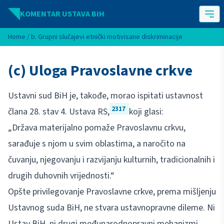
Idi na sadržaj
KOMENTAR USTAVA BIH
Home
/
b. Grupni slučajevi etnički motivisane diskriminacije
(c) Uloga Pravoslavne crkve
Ustavni sud BiH je, takođe, morao ispitati ustavnost
2317
člana 28. stav 4. Ustava RS,
koji glasi:
„Država materijalno pomaže Pravoslavnu crkvu,
sarađuje s njom u svim oblastima, a naročito na
čuvanju, njegovanju i razvijanju kulturnih, tradicionalnih i
drugih duhovnih vrijednosti.“
Opšte privilegovanje Pravoslavne crkve, prema mišljenju
Ustavnog suda BiH, ne stvara ustavnopravne dileme. Ni
Ustav BiH, ni drugi međunarodnopravni mehanizmi,