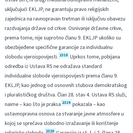
uključujući EKLJP, ne garantuju pravo religijskih
zajednica na ravnopravan tretman ili isključivu obavezu
razdvajanja države od crkve. Osnivanje državne crkve,
prema tome, nije suprotno članu 9. EKLJP ukoliko su
obezbijeđene specifične garancije za individualnu
2318
slobodu vjeroispovijesti.
Uprkos tome, pobijana
odredba iz Ustava RS ne odražava standard
individualne slobode vjeroispovijesti prema članu 9.
EKLJP, kao jednog od osnovnih stubova demokratskog
i pluralističkog društva. Član 28. stav 4. Ustava RS služi,
2319
naime – kao što je praksa
pokazala – kao
ustavnopravna osnova za stvaranje javne atmosfere u
kojoj se sprečava slobodno izražavanje ili korištenje
2320
religijske slobode.
Garancije iz st. 1. i 2. člana 28.