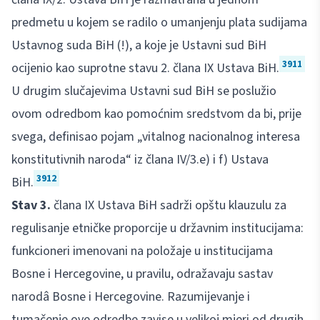
predmetu u kojem se radilo o umanjenju plata sudijama
Ustavnog suda BiH (!), a koje je Ustavni sud BiH
3911
ocijenio kao suprotne stavu 2. člana IX Ustava BiH.
U drugim slučajevima Ustavni sud BiH se poslužio
ovom odredbom kao pomoćnim sredstvom da bi, prije
svega, definisao pojam „vitalnog nacionalnog interesa
konstitutivnih naroda“ iz člana IV/3.e) i f) Ustava
3912
BiH.
Stav 3.
člana IX Ustava BiH sadrži opštu klauzulu za
regulisanje etničke proporcije u državnim institucijama:
funkcioneri imenovani na položaje u institucijama
Bosne i Hercegovine, u pravilu, odražavaju sastav
narodâ Bosne i Hercegovine. Razumijevanje i
tumačenje ove odredbe zavise u velikoj mjeri od drugih