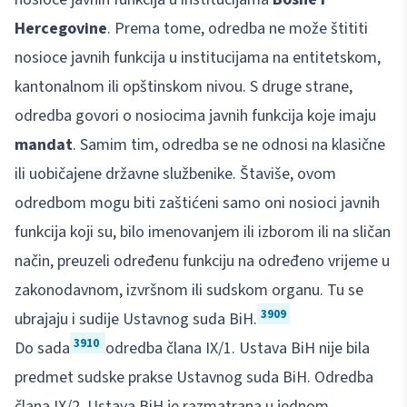
Hercegovine
. Prema tome, odredba ne može štititi
nosioce javnih funkcija u institucijama na entitetskom,
kantonalnom ili opštinskom nivou. S druge strane,
odredba govori o nosiocima javnih funkcija koje imaju
mandat
. Samim tim, odredba se ne odnosi na klasične
ili uobičajene državne službenike. Štaviše, ovom
odredbom mogu biti zaštićeni samo oni nosioci javnih
funkcija koji su, bilo imenovanjem ili izborom ili na sličan
način, preuzeli određenu funkciju na određeno vrijeme u
zakonodavnom, izvršnom ili sudskom organu. Tu se
3909
ubrajaju i sudije Ustavnog suda BiH.
3910
Do sada
odredba člana IX/1. Ustava BiH nije bila
predmet sudske prakse Ustavnog suda BiH. Odredba
člana IX/2. Ustava BiH je razmatrana u jednom