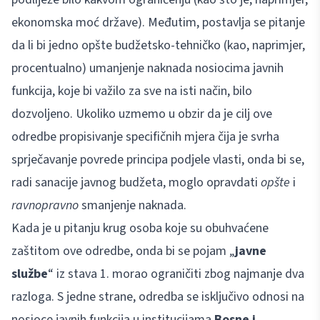
ekonomska moć države). Međutim, postavlja se pitanje
da li bi jedno opšte budžetsko-tehničko (kao, naprimjer,
procentualno) umanjenje naknada nosiocima javnih
funkcija, koje bi važilo za sve na isti način, bilo
dozvoljeno. Ukoliko uzmemo u obzir da je cilj ove
odredbe propisivanje specifičnih mjera čija je svrha
sprječavanje povrede principa podjele vlasti, onda bi se,
radi sanacije javnog budžeta, moglo opravdati
opšte
i
ravnopravno
smanjenje naknada.
Kada je u pitanju krug osoba koje su obuhvaćene
zaštitom ove odredbe, onda bi se pojam „
javne
službe
“ iz stava 1. morao ograničiti zbog najmanje dva
razloga. S jedne strane, odredba se isključivo odnosi na
nosioce javnih funkcija u institucijama
Bosne i