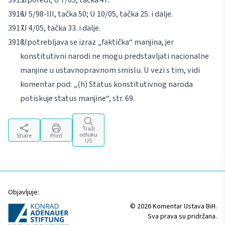
U 5/98-III, tačka 50; U 10/05, tačka 25. i dalje.
U 4/05, tačka 33. i dalje.
Upotrebljava se izraz „faktička“ manjina, jer
konstitutivni narodi ne mogu predstavljati nacionalne
manjine u ustavnopravnom smislu. U vezi s tim, vidi
komentar pod: „(h) Status konstitutivnog naroda
potiskuje status manjine“, str. 69.
Traži
odluku
Share
Print
US
Objavljuje:
© 2026 Komentar Ustava BiH.
Sva prava su pridržana.