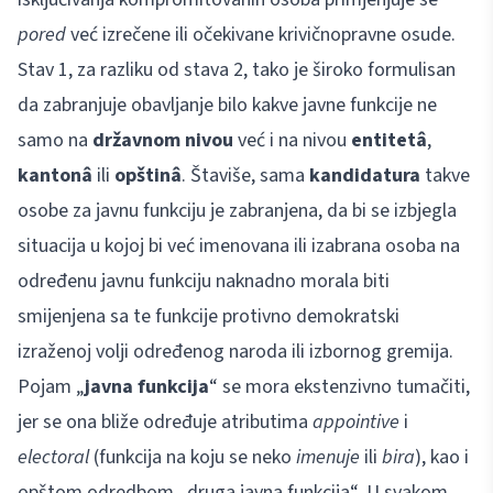
pored
već izrečene ili očekivane krivičnopravne osude.
Stav 1, za razliku od stava 2, tako je široko formulisan
da zabranjuje obavljanje bilo kakve javne funkcije ne
samo na
državnom nivou
već i na nivou
entitetâ
,
kantonâ
ili
opštinâ
. Štaviše, sama
kandidatura
takve
osobe za javnu funkciju je zabranjena, da bi se izbjegla
situacija u kojoj bi već imenovana ili izabrana osoba na
određenu javnu funkciju naknadno morala biti
smijenjena sa te funkcije protivno demokratski
izraženoj volji određenog naroda ili izbornog gremija.
Pojam „
javna funkcija
“ se mora ekstenzivno tumačiti,
jer se ona bliže određuje atributima
appointive
i
electoral
(funkcija na koju se neko
imenuje
ili
bira
), kao i
opštom odredbom „druga javna funkcija“. U svakom