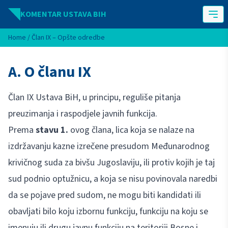
Idi na sadržaj
KOMENTAR USTAVA BIH
Home
/
Član IX – Opšte odredbe
A. O članu IX
Član IX Ustava BiH, u principu, reguliše pitanja
preuzimanja i raspodjele javnih funkcija.
Prema
stavu 1.
ovog člana, lica koja se nalaze na
izdržavanju kazne izrečene presudom Međunarodnog
krivičnog suda za bivšu Jugoslaviju, ili protiv kojih je taj
sud podnio optužnicu, a koja se nisu povinovala naredbi
da se pojave pred sudom, ne mogu biti kandidati ili
obavljati bilo koju izbornu funkciju, funkciju na koju se
imenuju ili drugu javnu funkciju na teritoriji Bosne i