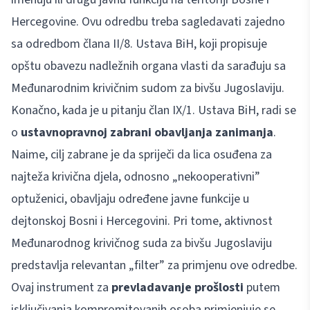
Hercegovine. Ovu odredbu treba sagledavati zajedno
sa odredbom člana II/8. Ustava BiH, koji propisuje
opštu obavezu nadležnih organa vlasti da sarađuju sa
Međunarodnim krivičnim sudom za bivšu Jugoslaviju.
Konačno, kada je u pitanju član IX/1. Ustava BiH, radi se
o
ustavnopravnoj zabrani obavljanja zanimanja
.
Naime, cilj zabrane je da spriječi da lica osuđena za
najteža krivična djela, odnosno „nekooperativni”
optuženici, obavljaju određene javne funkcije u
dejtonskoj Bosni i Hercegovini. Pri tome, aktivnost
Međunarodnog krivičnog suda za bivšu Jugoslaviju
predstavlja relevantan „filter” za primjenu ove odredbe.
Ovaj instrument za
prevladavanje prošlosti
putem
isključivanja kompromitovanih osoba primjenjuje se