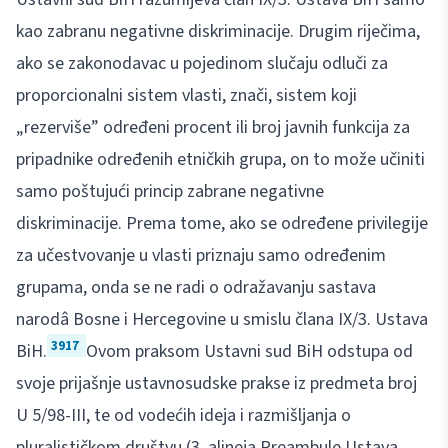
kao zabranu negativne diskriminacije. Drugim riječima,
ako se zakonodavac u pojedinom slučaju odluči za
proporcionalni sistem vlasti, znači, sistem koji
„rezerviše” određeni procent ili broj javnih funkcija za
pripadnike određenih etničkih grupa, on to može učiniti
samo poštujući princip zabrane negativne
diskriminacije. Prema tome, ako se određene privilegije
za učestvovanje u vlasti priznaju samo određenim
grupama, onda se ne radi o odražavanju sastava
narodâ Bosne i Hercegovine u smislu člana IX/3. Ustava
3917
BiH.
Ovom praksom Ustavni sud BiH odstupa od
svoje prijašnje ustavnosudske prakse iz predmeta broj
U 5/98-III, te od vodećih ideja i razmišljanja o
pluralističkom društvu (3. alineja Preambule Ustava