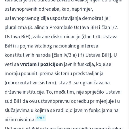
ustavnopravnih odredaba, kao, naprimjer,
ustavnopravnog cilja uspostavljanja demokratije i
pluralizma (3. alineja Preambule Ustava BiH i član I/2.
Ustava BiH), zabrane diskriminacije (član II/4. Ustava
BiH) ili pojma vitalnog nacionalnog interesa
konstitutivnih naroda [član IV/3.e) i f) Ustava BiH]. U
vezi sa
vrstom i pozicijom
javnih funkcija, koje se
moraju popuniti prema sistemu predstavljanja
(reprezentativni sistem), stav 3. se ograničava na
državne institucije. To, međutim, nije spriječilo Ustavni
sud BiH da ovu ustavnopravnu odredbu primjenjuje i u
slučajevima u kojima se radilo o javnim funkcijama na
3913
nižim nivoima.
Ustavni sud BiH je tumačio ovu odredbu veoma široko i