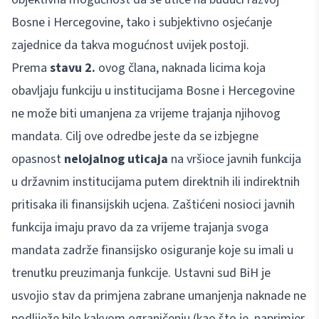
Bosne i Hercegovine, tako i subjektivno osjećanje
zajednice da takva mogućnost uvijek postoji.
Prema
stavu 2.
ovog člana, naknada licima koja
obavljaju funkciju u institucijama Bosne i Hercegovine
ne može biti umanjena za vrijeme trajanja njihovog
mandata. Cilj ove odredbe jeste da se izbjegne
opasnost
nelojalnog uticaja
na vršioce javnih funkcija
u državnim institucijama putem direktnih ili indirektnih
pritisaka ili finansijskih ucjena. Zaštićeni nosioci javnih
funkcija imaju pravo da za vrijeme trajanja svoga
mandata zadrže finansijsko osiguranje koje su imali u
trenutku preuzimanja funkcije. Ustavni sud BiH je
usvojio stav da primjena zabrane umanjenja naknade ne
podliježe bilo kakvom ograničenju (kao što je, naprimjer,