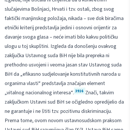
slučajevima Bošnjaci, Hrvati i tzv. ostali, zbog svog
faktički manjinskog položaja, nikada – sve dok biračima
etnički kriterij predstavlja jedini i osnovni orijentir za
davanje svoga glasa – neće imati bilo kakvu političku
ulogu u toj skupštini. Izgleda da donošenju ovakvog
zaključka Ustavnog suda BiH nije bila prepreka ni
prethodno usvojeni i veoma jasan stav Ustavnog suda
BiH da „efikasno sudjelovanje konstitutivnih naroda u
organima vlasti“ predstavlja značajan element
3916
„vitalnog nacionalnog interesa“.
Znači, takvim
zaključkom Ustavni sud BiH se očigledno opredijelio da
ne garantuje i ne štiti tzv. pozitivnu diskriminaciju.
Prema tome, ovom novom ustavnosudskom praksom
Ustavni sud BiH razumijeva član IX/3. Ustava BiH samo