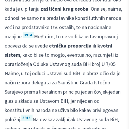
kada je u pitanju
zaštićeni krug osoba
. Ona se, naime,
odnosi ne samo na predstavnike konstitutivnih naroda
već i na predstavnike tzv. ostalih, te na nacionalne
3914
manjine.
Međutim, to ne vodi ka ustavnopravnoj
obavezi da se uvede
etnička proporcija
ili
kvotni
sistem
, kako bi se to moglo, eventualno, razumjeti iz
obrazloženja Odluke Ustavnog suda BiH broj U 7/05.
Naime, u toj odluci Ustavni sud BiH je obrazložio da je
način izbora delegata za Skupštinu Grada Istočno
Sarajevo prema liberalnom principu jedan čovjek-jedan
glas u skladu sa Ustavom BiH, jer nijedan od
konstitutivnih naroda ne uživa bilo kakav privilegovan
3915
položaj.
Na ovakav zaključak Ustavnog suda BiH,
izgleda, nije uticala ni činjenica da u konkretnim