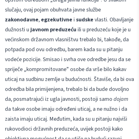
slučaju, ovaj pojam obuhvata javne službe
zakonodavne
,
egzekutivne
i
sudske
vlasti. Obavljanje
dužnosti u
javnom preduzeću
ili u preduzeću koje je u
većinskom državnom vlasništvu trebalo bi, takođe, da
potpada pod ovu odredbu, barem kada su u pitanju
vodeće pozicije. Smisao i svrha ove odredbe jesu da se
spriječe „kompromitovane” osobe da vrše bilo kakav
uticaj na sudbinu zemlje u budućnosti. Štaviše, da bi ova
odredba bila primijenjena, trebalo bi da bude dovoljno
da, posmatrajući iz ugla javnosti, postoji samo
dojam
da takve osobe imaju određeni uticaj, a ne nužno i da
zaista imaju uticaj. Međutim, kada su u pitanju najviši
rukovodioci državnih preduzeća, uvijek postoji kako
objektivna mogućnost da se utiče na budući razvoj