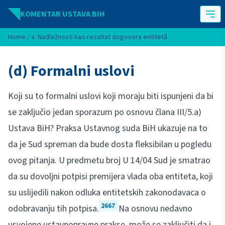
Idi na sadržaj
KOMENTAR USTAVA BIH
Home
/
a. Nadležnosti kao rezultat dogovora entitetâ
(d) Formalni uslovi
Koji su to formalni uslovi koji moraju biti ispunjeni da bi
se zaključio jedan sporazum po osnovu člana III/5.a)
Ustava BiH? Praksa Ustavnog suda BiH ukazuje na to
da je Sud spreman da bude dosta fleksibilan u pogledu
ovog pitanja. U predmetu broj U 14/04 Sud je smatrao
da su dovoljni potpisi premijera vlada oba entiteta, koji
su uslijedili nakon odluka entitetskih zakonodavaca o
2667
odobravanju tih potpisa.
Na osnovu nedavno
usvojene ustavnopravne prakse, može se zaključiti da i