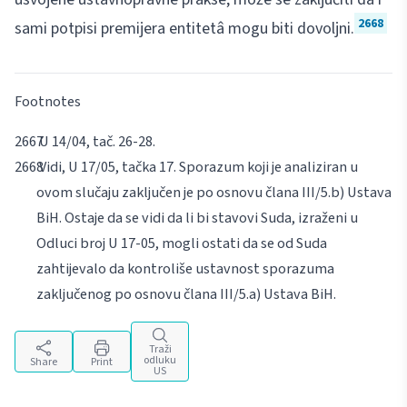
2668
sami potpisi premijera entitetâ mogu biti dovoljni.
Footnotes
U 14/04, tač. 26-28.
Vidi, U 17/05, tačka 17. Sporazum koji je analiziran u
ovom slučaju zaključen je po osnovu člana III/5.b) Ustava
BiH. Ostaje da se vidi da li bi stavovi Suda, izraženi u
Odluci broj U 17-05, mogli ostati da se od Suda
zahtijevalo da kontroliše ustavnost sporazuma
zaključenog po osnovu člana III/5.a) Ustava BiH.
Traži
odluku
Share
Print
US