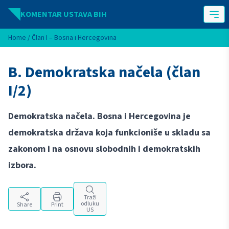
Idi na sadržaj
KOMENTAR USTAVA BIH
Home
/
Član I – Bosna i Hercegovina
B. Demokratska načela (član
I/2)
Demokratska načela. Bosna i Hercegovina je
demokratska država koja funkcioniše u skladu sa
zakonom i na osnovu slobodnih i demokratskih
izbora.
Traži
odluku
Share
Print
US