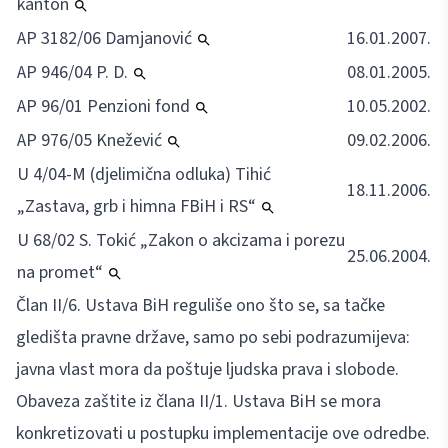
kanton
AP 3182/06 Damjanović
16.01.2007.
AP 946/04 P. D.
08.01.2005.
AP 96/01 Penzioni fond
10.05.2002.
AP 976/05 Knežević
09.02.2006.
U 4/04-M (djelimična odluka) Tihić
18.11.2006.
„Zastava, grb i himna FBiH i RS“
U 68/02 S. Tokić „Zakon o akcizama i porezu
25.06.2004.
na promet“
Član II/6. Ustava BiH reguliše ono što se, sa tačke
gledišta pravne države, samo po sebi podrazumijeva:
javna vlast mora da poštuje ljudska prava i slobode.
Obaveza zaštite iz člana II/1. Ustava BiH se mora
konkretizovati u postupku implementacije ove odredbe.