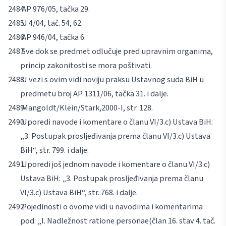
AP 976/05, tačka 29.
U 4/04, tač. 54, 62.
AP 946/04, tačka 6.
Sve dok se predmet odlučuje pred upravnim organima,
princip zakonitosti se mora poštivati.
U vezi s ovim vidi noviju praksu Ustavnog suda BiH u
predmetu broj AP 1311/06, tačka 31. i dalje.
Mangoldt/Klein/Stark,
2000-I, str. 128.
Uporedi navode i komentare o članu VI/3.c) Ustava BiH:
„3. Postupak prosljeđivanja prema članu VI/3.c) Ustava
BiH“, str. 799. i dalje.
Uporedi još jednom navode i komentare o članu VI/3.c)
Ustava BiH: „3. Postupak prosljeđivanja prema članu
VI/3.c) Ustava BiH“, str. 768. i dalje.
Pojedinosti o ovome vidi u navodima i komentarima
pod: „l. Nadležnost
ratione personae
(član 16. stav 4. tač.