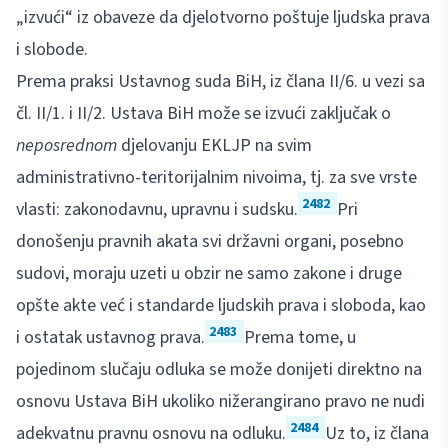
„izvući“ iz obaveze da djelotvorno poštuje ljudska prava
i slobode.
Prema praksi Ustavnog suda BiH, iz člana II/6. u vezi sa
čl. II/1. i II/2. Ustava BiH može se izvući zaključak o
neposrednom
djelovanju EKLJP na svim
administrativno-teritorijalnim nivoima, tj. za sve vrste
2482
vlasti: zakonodavnu, upravnu i sudsku.
Pri
donošenju pravnih akata svi državni organi, posebno
sudovi, moraju uzeti u obzir ne samo zakone i druge
opšte akte već i standarde ljudskih prava i sloboda, kao
2483
i ostatak ustavnog prava.
Prema tome, u
pojedinom slučaju odluka se može donijeti direktno na
osnovu Ustava BiH ukoliko nižerangirano pravo ne nudi
2484
adekvatnu pravnu osnovu na odluku.
Uz to, iz člana