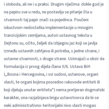
i sloboda, ali ne i u praksi. Drugim riječima: dokle god je
na papiru sve u redu, ne postavlja se pitanje šta u
stvarnosti taj papir znači za pojedinca. Poučeni
iskustvom nedostatka implementacije u mnogim
tranzicijskim zemljama, autori ustavnog teksta u
Dejtonu su, očito, željeli da izbjegnu jaz koji se javlja
između ustavnih zahtjeva ili potreba, s jedne strane, i
ustavne stvarnosti, s druge strane. Uzimajući u obzir da
formulacija iz prvog dijela člana II/6. Ustava BiH
(„Bosna i Hercegovina, i svi sudovi, ustanove, organi
vlasti, te organi kojima posredno rukovode entiteti ili
koji djeluju unutar entiteta“) nema pretjeran dogmatski
karakter, ona razjašnjava brigu ustavotvorca da bi se
neki administrativno-teritorijalni nivo vlasti mogao