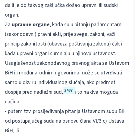
da li je do takvog zaključka došao upravni ili sudski
organ.
Za
upravne organe
, kada su u pitanju parlamentarni
(zakonodavni) pravni akti, prije svega, zakoni, važi
princip zakonitosti (obaveza poštivanja zakona) čak i
kada upravni organi sumnjaju u njihovu ustavnost.
Usaglašenost zakonodavnog pravnog akta sa Ustavom
BiH ili međunarodnim ugovorima može se utvrđivati
samo u okviru individualnog slučaja, ako predmet
2487
dospije pred nadležni sud,
i to na dva moguća
načina:
• putem tzv. prosljeđivanja pitanja Ustavnom sudu BiH
od postupajućeg suda na osnovu člana VI/3.c) Ustava
BiH, ili