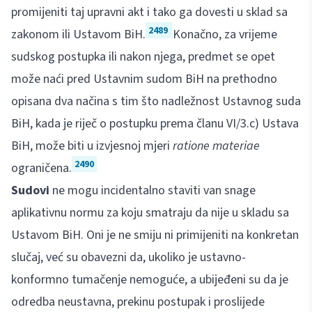
promijeniti taj upravni akt i tako ga dovesti u sklad sa
2489
zakonom ili Ustavom BiH.
Konačno, za vrijeme
sudskog postupka ili nakon njega, predmet se opet
može naći pred Ustavnim sudom BiH na prethodno
opisana dva načina s tim što nadležnost Ustavnog suda
BiH, kada je riječ o postupku prema članu VI/3.c) Ustava
BiH, može biti u izvjesnoj mjeri
ratione materiae
2490
ograničena.
Sudovi
ne mogu incidentalno staviti van snage
aplikativnu normu za koju smatraju da nije u skladu sa
Ustavom BiH. Oni je ne smiju ni primijeniti na konkretan
slučaj, već su obavezni da, ukoliko je ustavno-
konformno tumačenje nemoguće, a ubijeđeni su da je
odredba neustavna, prekinu postupak i proslijede