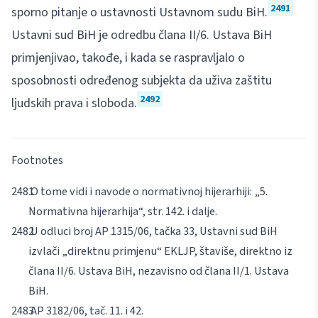
2491
sporno pitanje o ustavnosti Ustavnom sudu BiH.
Ustavni sud BiH je odredbu člana II/6. Ustava BiH
primjenjivao, takođe, i kada se raspravljalo o
sposobnosti određenog subjekta da uživa zaštitu
2492
ljudskih prava i sloboda.
Footnotes
O tome vidi i navode o normativnoj hijerarhiji: „5.
Normativna hijerarhija“, str. 142. i dalje.
U odluci broj AP 1315/06, tačka 33, Ustavni sud BiH
izvlači „direktnu primjenu“ EKLJP, štaviše, direktno iz
člana II/6. Ustava BiH, nezavisno od člana II/1. Ustava
BiH.
AP 3182/06, tač. 11. i 42.