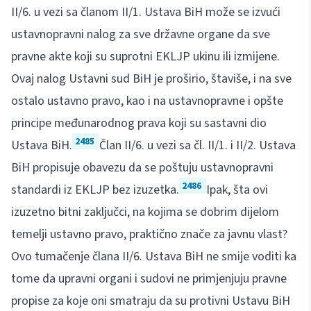
II/6. u vezi sa članom II/1. Ustava BiH može se izvući
ustavnopravni nalog za sve državne organe da sve
pravne akte koji su suprotni EKLJP ukinu ili izmijene.
Ovaj nalog Ustavni sud BiH je proširio, štaviše, i na sve
ostalo ustavno pravo, kao i na ustavnopravne i opšte
principe međunarodnog prava koji su sastavni dio
2485
Ustava BiH.
Član II/6. u vezi sa čl. II/1. i II/2. Ustava
BiH propisuje obavezu da se poštuju ustavnopravni
2486
standardi iz EKLJP bez izuzetka.
Ipak, šta ovi
izuzetno bitni zaključci, na kojima se dobrim dijelom
temelji ustavno pravo, praktično znače za javnu vlast?
Ovo tumačenje člana II/6. Ustava BiH ne smije voditi ka
tome da upravni organi i sudovi ne primjenjuju pravne
propise za koje oni smatraju da su protivni Ustavu BiH