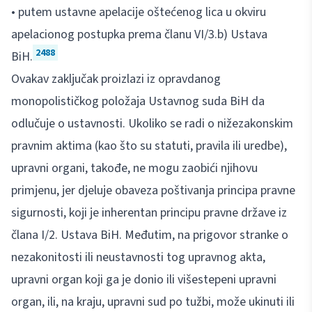
• putem ustavne apelacije oštećenog lica u okviru
apelacionog postupka prema članu VI/3.b) Ustava
2488
BiH.
Ovakav zaključak proizlazi iz opravdanog
monopolističkog položaja Ustavnog suda BiH da
odlučuje o ustavnosti. Ukoliko se radi o nižezakonskim
pravnim aktima (kao što su statuti, pravila ili uredbe),
upravni organi, takođe, ne mogu zaobići njihovu
primjenu, jer djeluje obaveza poštivanja principa pravne
sigurnosti, koji je inherentan principu pravne države iz
člana I/2. Ustava BiH. Međutim, na prigovor stranke o
nezakonitosti ili neustavnosti tog upravnog akta,
upravni organ koji ga je donio ili višestepeni upravni
organ, ili, na kraju, upravni sud po tužbi, može ukinuti ili