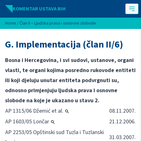
Idi na sadržaj
KOMENTAR USTAVA BIH
Home
/
Član II – Ljudska prava i osnovne slobode
G. Implementacija (član II/6)
Bosna i Hercegovina, i svi sudovi, ustanove, organi
vlasti, te organi kojima posredno rukovode entiteti
ili koji djeluju unutar entiteta podvrgnuti su,
odnosno primjenjuju ljudska prava i osnovne
slobode na koje je ukazano u stavu 2.
AP 1315/06 Džemić et al.
08.11.2007.
AP 1603/05 Lončar
21.12.2006.
AP 2253/05 Opštinski sud Tuzla i Tuzlanski
31.03.2007.