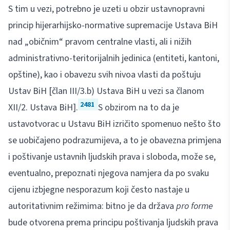
S tim u vezi, potrebno je uzeti u obzir ustavnopravni
princip hijerarhijsko-normative supremacije Ustava BiH
nad „običnim“ pravom centralne vlasti, ali i nižih
administrativno-teritorijalnih jedinica (entiteti, kantoni,
opštine), kao i obavezu svih nivoa vlasti da poštuju
Ustav BiH [član III/3.b) Ustava BiH u vezi sa članom
2481
XII/2. Ustava BiH].
S obzirom na to da je
ustavotvorac u Ustavu BiH izričito spomenuo nešto što
se uobičajeno podrazumijeva, a to je obavezna primjena
i poštivanje ustavnih ljudskih prava i sloboda, može se,
eventualno, prepoznati njegova namjera da po svaku
cijenu izbjegne nesporazum koji često nastaje u
autoritativnim režimima: bitno je da država
pro forme
bude otvorena prema principu poštivanja ljudskih prava