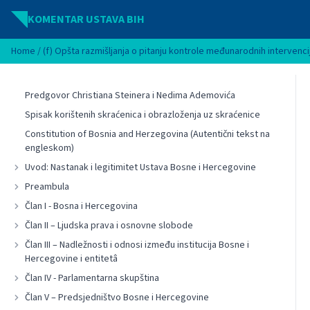
Idi na sadržaj
KOMENTAR USTAVA BIH
Home
/
(f) Opšta razmišljanja o pitanju kontrole međunarodnih intervenc
Predgovor Christiana Steinera i Nedima Ademovića
Spisak korištenih skraćenica i obrazloženja uz skraćenice
Constitution of Bosnia and Herzegovina (Autentični tekst na
engleskom)
Uvod: Nastanak i legitimitet Ustava Bosne i Hercegovine
Preambula
Član I - Bosna i Hercegovina
Član II – Ljudska prava i osnovne slobode
Član III – Nadležnosti i odnosi između institucija Bosne i
Hercegovine i entitetâ
Član IV - Parlamentarna skupština
Član V – Predsjedništvo Bosne i Hercegovine