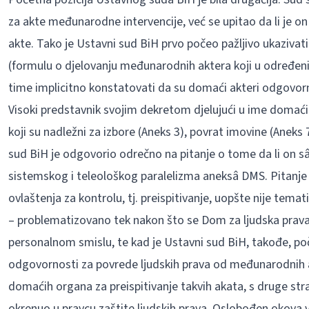
za akte međunarodne intervencije, već se upitao da li je o
akte. Tako je Ustavni sud BiH prvo počeo pažljivo ukaziva
(formulu o djelovanju međunarodnih aktera koji u određen
time implicitno konstatovati da su domaći akteri odgovor
Visoki predstavnik svojim dekretom djelujući u ime domaći
koji su nadležni za izbore (Aneks 3), povrat imovine (Aneks 7
sud BiH je odgovorio odrečno na pitanje o tome da li on sâ
sistemskog i teleološkog paralelizma aneksâ DMS. Pitanj
ovlaštenja za kontrolu, tj. preispitivanje, uopšte nije temat
– problematizovano tek nakon što se Dom za ljudska prav
personalnom smislu, te kad je Ustavni sud BiH, takođe, poč
odgovornosti za povrede ljudskih prava od međunarodnih ak
domaćih organa za preispitivanje takvih akata, s druge st
okrenuo u pravcu zaštite ljudskih prava. Oslobođen okova vl