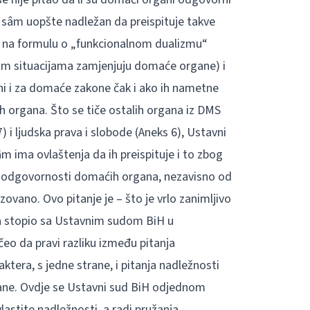
n sâm uopšte nadležan da preispituje takve
ti na formulu o „funkcionalnom dualizmu“
im situacijama zamjenjuju domaće organe) i
ni i za domaće zakone čak i ako ih nametne
h organa. Što se tiče ostalih organa iz DMS
) i ljudska prava i slobode (Aneks 6), Ustavni
m ima ovlaštenja da ih preispituje i to zbog
e odgovornosti domaćih organa, nezavisno od
izovano. Ovo pitanje je – što je vrlo zanimljivo
a stopio sa Ustavnim sudom BiH u
eo da pravi razliku između pitanja
tera, s jedne strane, i pitanja nadležnosti
rane. Ovdje se Ustavni sud BiH odjednom
astite nadležnosti, a radi pružanja