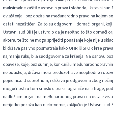
maksimalne zaštite ustavnih prava i sloboda, Ustavni sud 
ovlaštenja i bez obzira na međunarodno pravo na kojem se 
ostati nezaštićen. Za to su odgovorni i domaći organi, koji
Ustavni sud BiH je ustvrdio da je nebitno to što domaći o
aktera, te što ne mogu spriječiti ponašanje koje nije u s
bi država pasivno posmatrala kako OHR ili SFOR krše prava
najmanju ruku, bila suodgovorna za kršenja. Na osnovu pozi
obaveze, koje, bez sumnje, konkurišu međunarodnopravnim 
ne potiskuju, država mora preduzeti sve neophodne i dozvo
pojedinca. U suprotnom, i država je odgovorna zbog nečinjen
mogućnosti u tom smislu u praksi ograniče na istrage, pod
nadležnim organima međunarodnog prava i na ostale vrste 
nerijetko pokažu kao djelotvorne, zaključio je Ustavni sud 