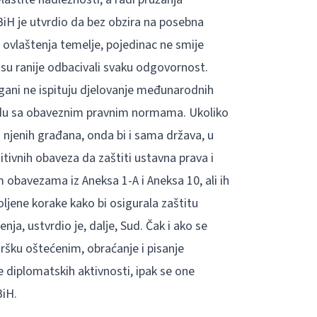
BiH je utvrdio da bez obzira na posebna
ovlaštenja temelje, pojedinac ne smije
 su ranije odbacivali svaku odgovornost.
rgani ne ispituju djelovanje međunarodnih
kladu sa obaveznim pravnim normama. Ukoliko
 njenih građana, onda bi i sama država, u
tivnih obaveza da zaštiti ustavna prava i
obavezama iz Aneksa 1-A i Aneksa 10, ali ih
ljene korake kako bi osigurala zaštitu
ja, ustvrdio je, dalje, Sud. Čak i ako se
ršku oštećenim, obraćanje i pisanje
diplomatskih aktivnosti, ipak se one
BiH.