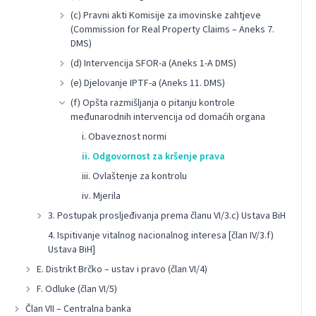
(c) Pravni akti Komisije za imovinske zahtjeve
(Commission for Real Property Claims – Aneks 7.
DMS)
(d) Intervencija SFOR-a (Aneks 1-A DMS)
(e) Djelovanje IPTF-a (Aneks 11. DMS)
(f) Opšta razmišljanja o pitanju kontrole
međunarodnih intervencija od domaćih organa
i. Obaveznost normi
ii. Odgovornost za kršenje prava
iii. Ovlaštenje za kontrolu
iv. Mjerila
3. Postupak prosljeđivanja prema članu VI/3.c) Ustava BiH
4. Ispitivanje vitalnog nacionalnog interesa [član IV/3.f)
Ustava BiH]
E. Distrikt Brčko – ustav i pravo (član VI/4)
F. Odluke (član VI/5)
Član VII – Centralna banka