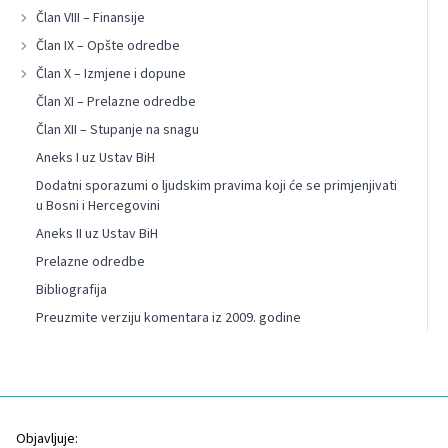
Član VIII – Finansije
Član IX – Opšte odredbe
Član X – Izmjene i dopune
Član XI – Prelazne odredbe
Član XII – Stupanje na snagu
Aneks I uz Ustav BiH
Dodatni sporazumi o ljudskim pravima koji će se primjenjivati
u Bosni i Hercegovini
Aneks II uz Ustav BiH
Prelazne odredbe
Bibliografija
Preuzmite verziju komentara iz 2009. godine
Objavljuje: