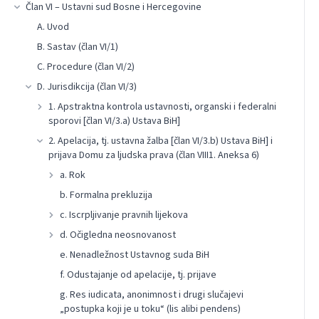
Član VI – Ustavni sud Bosne i Hercegovine
A. Uvod
B. Sastav (član VI/1)
C. Procedure (član VI/2)
D. Jurisdikcija (član VI/3)
1. Apstraktna kontrola ustavnosti, organski i federalni
sporovi [član VI/3.a) Ustava BiH]
2. Apelacija, tj. ustavna žalba [član VI/3.b) Ustava BiH] i
prijava Domu za ljudska prava (član VIII1. Aneksa 6)
a. Rok
b. Formalna prekluzija
c. Iscrpljivanje pravnih lijekova
d. Očigledna neosnovanost
e. Nenadležnost Ustavnog suda BiH
f. Odustajanje od apelacije, tj. prijave
g. Res iudicata, anonimnost i drugi slučajevi
„postupka koji je u toku“ (lis alibi pendens)