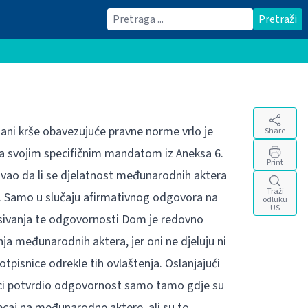
Traži
Pretraži
ni krše obavezujuće pravne norme vrlo je
Share
a svojim specifičnim mandatom iz Aneksa 6.
Print
tivao da li se djelatnost međunarodnih aktera
Traži
S. Samo u slučaju afirmativnog odgovora na
odluku
US
sivanja te odgovornosti Dom je redovno
 međunarodnih aktera, jer oni ne djeluju ni
otpisnice odrekle tih ovlaštenja. Oslanjajući
ici potvrdio odgovornost samo tamo gdje su
ecaj na međunarodne aktere, ali su to