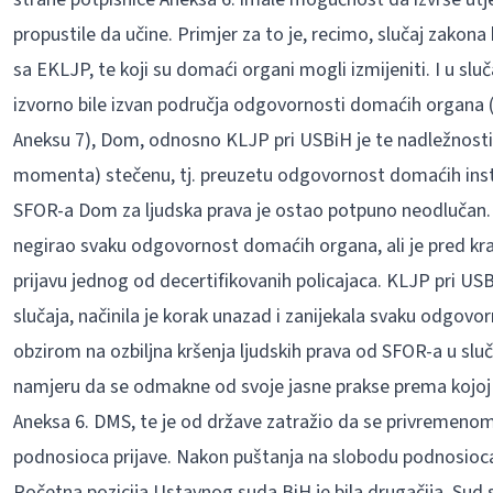
propustile da učine. Primjer za to je, recimo, slučaj zakona
sa EKLJP, te koji su domaći organi mogli izmijeniti. I u sl
izvorno bile izvan područja odgovornosti domaćih organa (
Aneksu 7), Dom, odnosno KLJP pri USBiH je te nadležnost
momenta) stečenu, tj. preuzetu odgovornost domaćih instituc
SFOR-a Dom za ljudska prava je ostao potpuno neodlučan.
negirao svaku odgovornost domaćih organa, ali je pred k
prijavu jednog od decertifikovanih policajaca. KLJP pri US
slučaja, načinila je korak unazad i zanijekala svaku odgovo
obzirom na ozbiljna kršenja ljudskih prava od SFOR-a u sluč
namjeru da se odmakne od svoje jasne prakse prema kojoj
Aneksa 6. DMS, te je od države zatražio da se privremeno
podnosioca prijave. Nakon puštanja na slobodu podnosioca 
Početna pozicija Ustavnog suda BiH je bila drugačija. Sud 