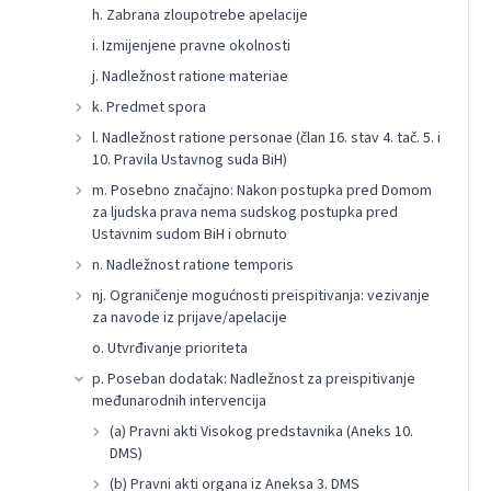
h. Zabrana zloupotrebe apelacije
i. Izmijenjene pravne okolnosti
j. Nadležnost ratione materiae
k. Predmet spora
l. Nadležnost ratione personae (član 16. stav 4. tač. 5. i
10. Pravila Ustavnog suda BiH)
m. Posebno značajno: Nakon postupka pred Domom
za ljudska prava nema sudskog postupka pred
Ustavnim sudom BiH i obrnuto
n. Nadležnost ratione temporis
nj. Ograničenje mogućnosti preispitivanja: vezivanje
za navode iz prijave/apelacije
o. Utvrđivanje prioriteta
p. Poseban dodatak: Nadležnost za preispitivanje
međunarodnih intervencija
(a) Pravni akti Visokog predstavnika (Aneks 10.
DMS)
(b) Pravni akti organa iz Aneksa 3. DMS