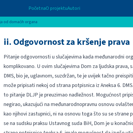
Početna
O projektu
Autori
ija od domaćih organa
ii. Odgovornost za kršenje prava
Pitanje odgovornosti u slučajevima kada međunarodni orga
komplikovano. U ovim slučajevima Dom za ljudska prava, s
DMS, bio je, uglavnom, suzdržan, te je uvijek tačno preispi
može pripisati nekoj od strana potpisnica iz Aneksa 6. DM
to pitanje DLJP je preuzimao nadležnost. Mogućnost pripi
negirao, ukazujući na međunarodnopravnu osnovu ovlaštenja
kao njihovi zastupnici, ni na osnovu toga što su se strane p
se na sudsku praksu Ustavnog suda BiH, Dom je u konačn
strane potpisnice Aneksa 6. imale mogućnost da izvrše utj