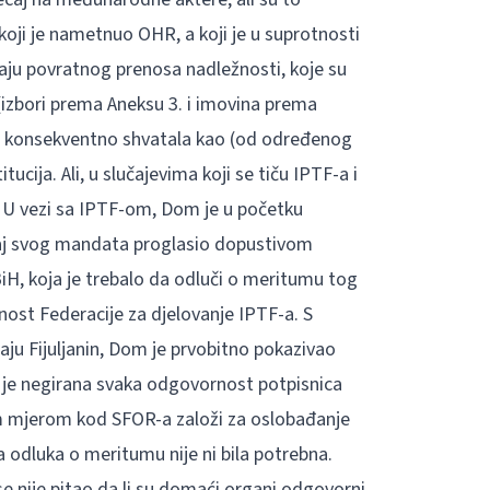
 koji je nametnuo OHR, a koji je u suprotnosti
učaju povratnog prenosa nadležnosti, koje su
izbori prema Aneksu 3. i imovina prema
i konsekventno shvatala kao (od određenog
ija. Ali, u slučajevima koji se tiču IPTF-a i
 U vezi sa IPTF-om, Dom je u početku
raj svog mandata proglasio dopustivom
BiH, koja je trebalo da odluči o meritumu tog
rnost Federacije za djelovanje IPTF-a. S
aju Fijuljanin, Dom je prvobitno pokazivao
 je negirana svaka odgovornost potpisnica
m mjerom kod SFOR-a založi za oslobađanje
odluka o meritumu nije ni bila potrebna.
se nije pitao da li su domaći organi odgovorni