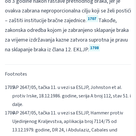
od 3 godine nakon rastave prethodnog braka, jer je
ovakva zabrana neproporcionalna cilju koji se želi postići
1707
– zaštiti institucije bračne zajednice.
Takođe,
zakonska odredba kojom je zabranjeno sklapanje braka
za vrijeme izdržavanja kazne zatvora suprotna je pravu
1708
na sklapanje braka iz člana 12. EKLJP.
Footnotes
AP 2647/05, tačka 11. u vezi sa ESLJP, Johnston
et
al
.
protiv Irske, 18.12.1986. godine, serija A broj 112, stav 51. i
dalje.
AP 2647/05, tačka 11. u vezi sa ESLJP, Hammer protiv
Ujedinjenog Kraljevstva, aplikacija broj 7114/75 od
13.12.1979. godine, DR 24, i Abdulaziz, Cabales und