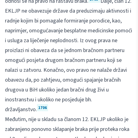
odnosi se na pravo na rastavu braka.
Dalje, član 12.
EKLJP ne obavezuje države da preduzimaju aktivnosti i
radnje kojim bi pomagale formiranje porodice, kao,
naprimjer, omogućavanje besplatne medicinske pomoći
i usluga za liječenje neplodnosti. Iz ovog prava ne
proizlazi ni obaveza da se jednom bračnom partneru
omogući posjeta drugom bračnom partneru koji se
nalazi u zatvoru. Konačno, ovo pravo ne nalaže državi
obavezu da, po zahtjevu, omogući spajanje bračnih
drugova u BiH ukoliko jedan bračni drug živi u
inostranstvu i ukoliko ne posjeduje bh.
1706
državljanstvo.
Međutim, nije u skladu sa članom 12. EKLJP ukoliko je
zabranjeno ponovno sklapanje braka prije proteka roka