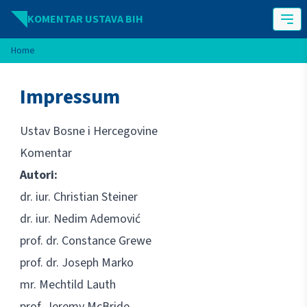
Idi na sadržaj
KOMENTAR USTAVA BIH
Home
Impressum
Ustav Bosne i Hercegovine
Komentar
Autori:
dr. iur. Christian Steiner
dr. iur. Nedim Ademović
prof. dr. Constance Grewe
prof. dr. Joseph Marko
mr. Mechtild Lauth
prof. Jeremy McBride