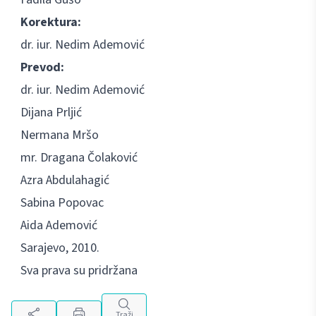
Korektura:
dr. iur. Nedim Ademović
Prevod:
dr. iur. Nedim Ademović
Dijana Prljić
Nermana Mršo
mr. Dragana Čolaković
Azra Abdulahagić
Sabina Popovac
Aida Ademović
Sarajevo, 2010.
Sva prava su pridržana
Traži