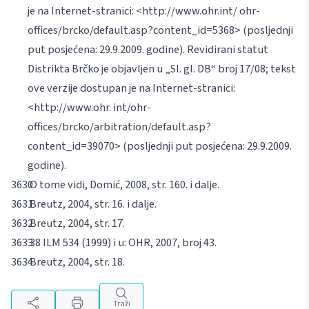
je na Internet-stranici:
<http://www.ohr.int/
ohr-
offices/brcko/default.asp?content_id=5368> (posljednji
put posjećena: 29.9.2009. godine). Revidirani statut
Distrikta Brčko je objavljen u „Sl. gl. DB“ broj 17/08; tekst
ove verzije dostupan je na Internet-stranici:
<http://www.ohr. int/ohr-
offices/brcko/arbitration/default.asp?
content_id=39070> (posljednji put posjećena: 29.9.2009.
godine).
O tome vidi,
Domić
, 2008, str. 160. i dalje.
Breutz
, 2004, str. 16. i dalje.
Breutz
, 2004, str. 17.
38 ILM 534 (1999) i u:
OHR
, 2007, broj 43.
Breutz
, 2004, str. 18.
Traži