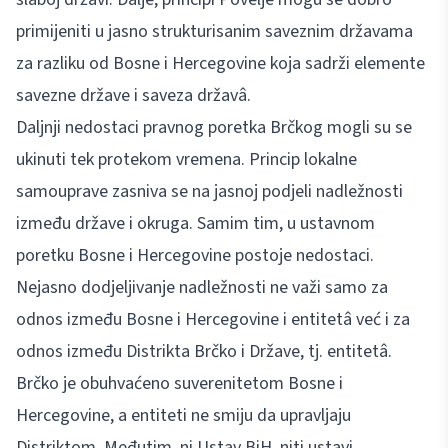
primijeniti u jasno strukturisanim saveznim državama
za razliku od Bosne i Hercegovine koja sadrži elemente
savezne države i saveza državâ.
Daljnji nedostaci pravnog poretka Brčkog mogli su se
ukinuti tek protekom vremena. Princip lokalne
samouprave zasniva se na jasnoj podjeli nadležnosti
između države i okruga. Samim tim, u ustavnom
poretku Bosne i Hercegovine postoje nedostaci.
Nejasno dodjeljivanje nadležnosti ne važi samo za
odnos između Bosne i Hercegovine i entitetâ već i za
odnos između Distrikta Brčko i Države, tj. entitetâ.
Brčko je obuhvaćeno suverenitetom Bosne i
Hercegovine, a entiteti ne smiju da upravljaju
Distriktom. Međutim, ni Ustav BiH, niti ustavi