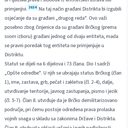
3634
primjenjivi.
Na taj način građani Distrikta bi izgubili
osjećanje da su građani „drugog reda“. Ovo važi
posebno zbog činjenice da su građani Brčkog (prema
svom izboru) građani jednog od dvaju entiteta, mada
se pravni poredak tog entiteta ne primjenjuje u
Distriktu.
Statut se dijeli na 6 dijelova i 73 člana. Dio I sadrži
„Opšte odredbe“. U njih se ubrajaju status Brčkog (član
1), ime, zastava, grb, pečat i zakletva (čl. 2-4), dalje,
utvrđivanje teritorije, javnog zastupanja, pismo i jezik
(čl. 5-7). Član 8. utvrđuje da je Brčko demilitarizovano
područje, pri čemu postoje određena prava prolaska
vojnih snaga u skladu sa zakonima Države i Distrikta.
Član 9. obuhvata oblasti vršenja javnih nadležnosti