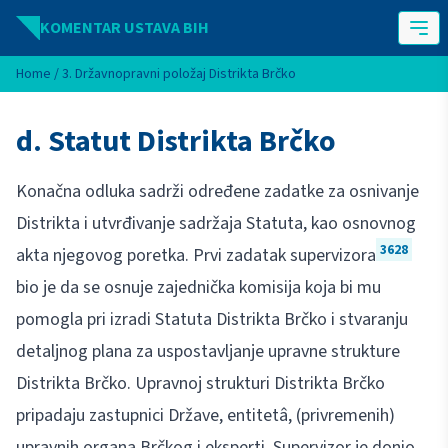
Idi na sadržaj
KOMENTAR USTAVA BIH
Home
/
3. Državnopravni položaj Distrikta Brčko
d. Statut Distrikta Brčko
Konačna odluka sadrži određene zadatke za osnivanje
Distrikta i utvrđivanje sadržaja Statuta, kao osnovnog
3628
akta njegovog poretka. Prvi zadatak supervizora
bio je da se osnuje zajednička komisija koja bi mu
pomogla pri izradi Statuta Distrikta Brčko i stvaranju
detaljnog plana za uspostavljanje upravne strukture
Distrikta Brčko. Upravnoj strukturi Distrikta Brčko
pripadaju zastupnici Države, entitetâ, (privremenih)
upravnih organa Brčkog i eksperti. Supervizor je donio