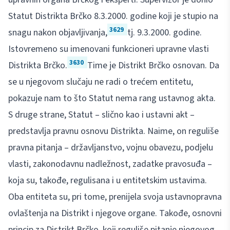
Statut Distrikta Brčko 8.3.2000. godine koji je stupio na
3629
snagu nakon objavljivanja,
tj. 9.3.2000. godine.
Istovremeno su imenovani funkcioneri upravne vlasti
3630
Distrikta Brčko.
Time je Distrikt Brčko osnovan. Da
se u njegovom slučaju ne radi o trećem entitetu,
pokazuje nam to što Statut nema rang ustavnog akta.
S druge strane, Statut – slično kao i ustavni akt –
predstavlja pravnu osnovu Distrikta. Naime, on reguliše
pravna pitanja – državljanstvo, vojnu obavezu, podjelu
vlasti, zakonodavnu nadležnost, zadatke pravosuđa –
koja su, takođe, regulisana i u entitetskim ustavima.
Oba entiteta su, pri tome, prenijela svoja ustavnopravna
ovlaštenja na Distrikt i njegove organe. Takođe, osnovni
princip za Distrikt Brčko, koji reguliše pitanje njegovog