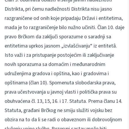
Distrikta, pri čemu nadležnosti Distrikta nisu jasno
razgraničene od onih koje pripadaju Državi i entitetima,
mada je to razgraničenje bilo nužno učiniti. Član 10. daje
pravo Brčkom da zaključi sporazume o saradnji sa
entitetima uprkos jasnom „izvlašćivanju“ iz entitetâ.
Isto važi i za pristupanje postojećim ili zaključivanje
novih sporazuma sa domaćim i međunarodnim
udruženjima gradova i opština, kao i gradovima i
opštinama (član 10). Spomenuta slobodarska prava,
prava učestvovanja u javnoj vlasti i politička prava su
obuhvaćena čl. 13, 15, 16. i 17. Statuta. Prema članu 14.
Statuta, građani Brčkog ne smiju služiti vojsku bez
obzira na to da li se radi o obaveznom ili dobrovoljnom
služenju vojne službe. Rezervni sastav može biti