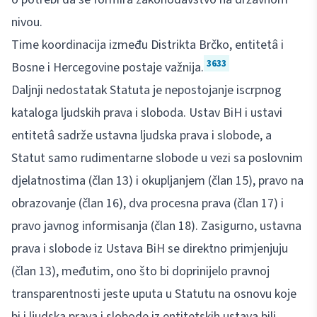
nivou.
Time koordinacija između Distrikta Brčko, entitetâ i
3633
Bosne i Hercegovine postaje važnija.
Daljnji nedostatak Statuta je nepostojanje iscrpnog
kataloga ljudskih prava i sloboda. Ustav BiH i ustavi
entitetâ sadrže ustavna ljudska prava i slobode, a
Statut samo rudimentarne slobode u vezi sa poslovnim
djelatnostima (član 13) i okupljanjem (član 15), pravo na
obrazovanje (član 16), dva procesna prava (član 17) i
pravo javnog informisanja (član 18). Zasigurno, ustavna
prava i slobode iz Ustava BiH se direktno primjenjuju
(član 13), međutim, ono što bi doprinijelo pravnoj
transparentnosti jeste uputa u Statutu na osnovu koje
bi i ljudska prava i slobode iz entitetskih ustava bili