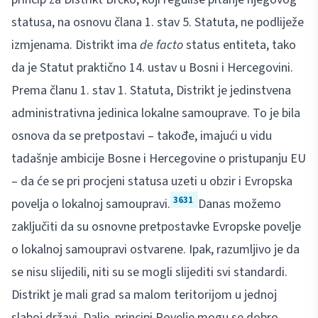
statusa, na osnovu člana 1. stav 5. Statuta, ne podliježe
izmjenama. Distrikt ima
de facto
status entiteta, tako
da je Statut praktično 14. ustav u Bosni i Hercegovini.
Prema članu 1. stav 1. Statuta, Distrikt je jedinstvena
administrativna jedinica lokalne samouprave. To je bila
osnova da se pretpostavi – takođe, imajući u vidu
tadašnje ambicije Bosne i Hercegovine o pristupanju EU
– da će se pri procjeni statusa uzeti u obzir i Evropska
3631
povelja o lokalnoj samoupravi.
Danas možemo
zaključiti da su osnovne pretpostavke Evropske povelje
o lokalnoj samoupravi ostvarene. Ipak, razumljivo je da
se nisu slijedili, niti su se mogli slijediti svi standardi.
Distrikt je mali grad sa malom teritorijom u jednoj
slaboj državi. Dalje, principi Povelje mogu se dobro