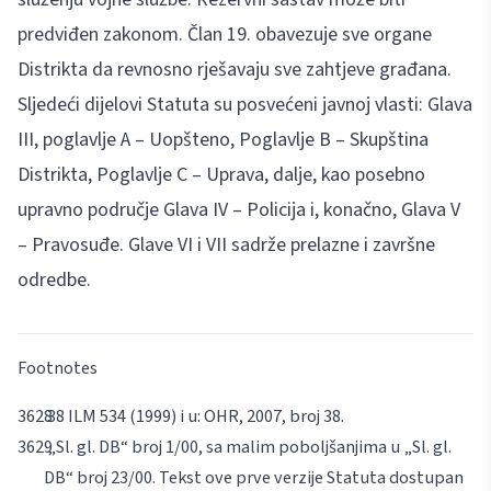
predviđen zakonom. Član 19. obavezuje sve organe
Distrikta da revnosno rješavaju sve zahtjeve građana.
Sljedeći dijelovi Statuta su posvećeni javnoj vlasti: Glava
III, poglavlje A – Uopšteno, Poglavlje B – Skupština
Distrikta, Poglavlje C – Uprava, dalje, kao posebno
upravno područje Glava IV – Policija i, konačno, Glava V
– Pravosuđe. Glave VI i VII sadrže prelazne i završne
odredbe.
Footnotes
38 ILM 534 (1999) i u:
OHR
, 2007, broj 38.
„Sl. gl. DB“ broj 1/00, sa malim poboljšanjima u „Sl. gl.
DB“ broj 23/00. Tekst ove prve verzije Statuta dostupan