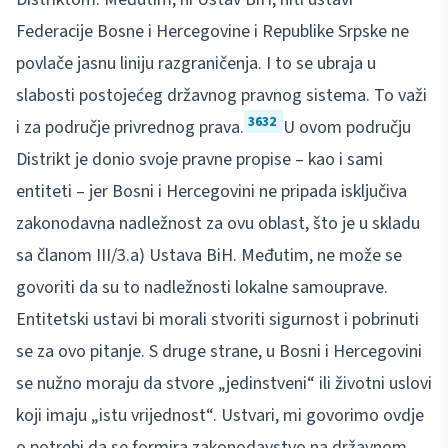
Federacije Bosne i Hercegovine i Republike Srpske ne
povlače jasnu liniju razgraničenja. I to se ubraja u
slabosti postojećeg državnog pravnog sistema. To važi
3632
i za područje privrednog prava.
U ovom području
Distrikt je donio svoje pravne propise – kao i sami
entiteti – jer Bosni i Hercegovini ne pripada isključiva
zakonodavna nadležnost za ovu oblast, što je u skladu
sa članom III/3.a) Ustava BiH. Međutim, ne može se
govoriti da su to nadležnosti lokalne samouprave.
Entitetski ustavi bi morali stvoriti sigurnost i pobrinuti
se za ovo pitanje. S druge strane, u Bosni i Hercegovini
se nužno moraju da stvore „jedinstveni“ ili životni uslovi
koji imaju „istu vrijednost“. Ustvari, mi govorimo ovdje
o potrebi da se formira zakonodavstvo na državnom