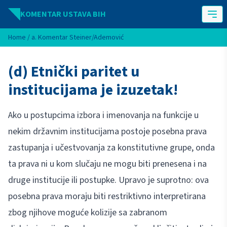
Idi na sadržaj
KOMENTAR USTAVA BIH
Home
/
a. Komentar Steiner/Ademović
(d) Etnički paritet u
institucijama je izuzetak!
Ako u postupcima izbora i imenovanja na funkcije u
nekim državnim institucijama postoje posebna prava
zastupanja i učestvovanja za konstitutivne grupe, onda
ta prava ni u kom slučaju ne mogu biti prenesena i na
druge institucije ili postupke. Upravo je suprotno: ova
posebna prava moraju biti restriktivno interpretirana
zbog njihove moguće kolizije sa zabranom