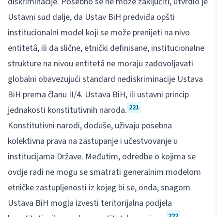
diskriminacije. Posebno se ne može zaključiti, utvrdio je
Ustavni sud dalje, da Ustav BiH predviđa opšti
institucionalni model koji se može prenijeti na nivo
entitetâ, ili da slične, etnički definisane, institucionalne
strukture na nivou entitetâ ne moraju zadovoljavati
globalni obavezujući standard nediskriminacije Ustava
BiH prema članu II/4. Ustava BiH, ili ustavni princip
221
jednakosti konstitutivnih naroda.
Konstitutivni narodi, doduše, uživaju posebna
kolektivna prava na zastupanje i učestvovanje u
institucijama Države. Međutim, odredbe o kojima se
ovdje radi ne mogu se smatrati generalnim modelom
etničke zastupljenosti iz kojeg bi se, onda, snagom
Ustava BiH mogla izvesti teritorijalna podjela
222