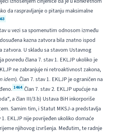
bjeći iznošenjem činjenice da je u konkretnom
ako da raspravljanje o pitanju maksimalne
463
j stav u vezi sa spomenutim odnosom između
dosuđena kazna zatvora bila znatno ispod
a zatvora. U skladu sa stavom Ustavnog
ja povredu člana 7. stav 1. EKLJP ukoliko je
KLJP ne zabranjuje ni retroaktivnost zakona,
in idem
). Član 7. stav 1. EKLJP je ograničen na
1464
uđeno.
Član 7. stav 2. EKLJP upućuje na
da“, a član III/3.b) Ustava BiH inkorporiše
tem. Samim tim, i Statut MKSJ-a predstavlja
v 1. EKLJP nije povrijeđen ukoliko domaće
vrijeme njihovog izvršenja. Međutim, te radnje