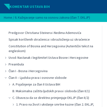
Idi na sadržaj
KOMENTAR USTAVA BIH
Home
/
6. Kažnjavanje samo na osnovu zakona (član 7. EKLJP)
Predgovor Christiana Steinera i Nedima Ademovića
Spisak korištenih skraćenica i obrazloženja uz skraćenice
Constitution of Bosnia and Herzegovina (Autentični tekst na
engleskom)
Uvod: Nastanak i legitimitet Ustava Bosne i Hercegovine
Preambula
Član I - Bosna i Hercegovina
Član II – Ljudska prava i osnovne slobode
A. Pojašnjenje za član II Ustava BiH
B. Maksimalna zaštita ljudskih prava i sloboda (član II/1)
C. Obaveza da se direktno primjenjuje EKLJP (član II/2)
1. Pravo na život i ukidanje smrtne kazne (član 2. EKLJP,