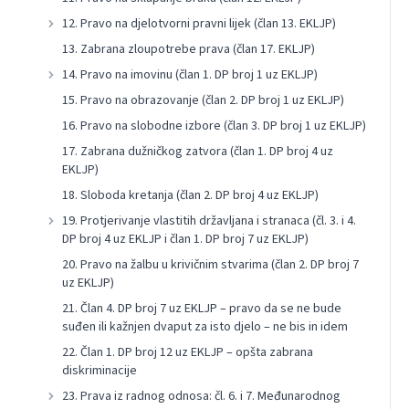
12. Pravo na djelotvorni pravni lijek (član 13. EKLJP)
13. Zabrana zloupotrebe prava (član 17. EKLJP)
14. Pravo na imovinu (član 1. DP broj 1 uz EKLJP)
15. Pravo na obrazovanje (član 2. DP broj 1 uz EKLJP)
16. Pravo na slobodne izbore (član 3. DP broj 1 uz EKLJP)
17. Zabrana dužničkog zatvora (član 1. DP broj 4 uz
EKLJP)
18. Sloboda kretanja (član 2. DP broj 4 uz EKLJP)
19. Protjerivanje vlastitih državljana i stranaca (čl. 3. i 4.
DP broj 4 uz EKLJP i član 1. DP broj 7 uz EKLJP)
20. Pravo na žalbu u krivičnim stvarima (član 2. DP broj 7
uz EKLJP)
21. Član 4. DP broj 7 uz EKLJP – pravo da se ne bude
suđen ili kažnjen dvaput za isto djelo – ne bis in idem
22. Član 1. DP broj 12 uz EKLJP – opšta zabrana
diskriminacije
23. Prava iz radnog odnosa: čl. 6. i 7. Međunarodnog