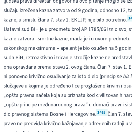
ljudska prava direktan odgovor na ovo pitanje moglo se iz
slučaju izrečena kazna zatvora od 9 godina, odnosno 12, t
1
kazne, u smislu člana 7. stav 1. EKLJP, nije bilo potrebno.
Ustavni sud BiH je u predmetu broj AP 1785/06 iznio svo
kazne zatvora i smrtne kazne, mada je i u ovom predmetu 
zakonskog maksimuma – apelant je bio osuđen na 5 godin
suda BiH, retroaktivno izricanje strožije kazne ne predstavl
ona opravdana prema stavu 2. ovog člana. Član 7. stav 1. E
ni ponovno krivično osuđivanje za isto djelo (princip
ne bis 
slučajeve u kojima je određeno lice proglašeno krivim i os
„opšta pravna načela koja su priznata kod civilizovanih naro
„opšte principe međunarodnog prava“ u domaći pravni sis
1465
dio pravnog sistema Bosne i Hercegovine.
Član 7. sta
pravo ne predviđa krivično kažnjavanje određenih radnji u 