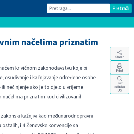
Traži
Pretraži
avnim načelima priznatim
Share
domaćem krivičnom zakonodavstvu koje bi
Print
e, osuđivanje i kažnjavanje određene osobe
Traži
 ili nečinjenje ako je to djelo u vrijeme
odluku
US
m načelima priznatim kod civilizovanih
li zakonski kažnjivi kao međunarodnopravni
u ostalih, i 4 Ženevske konvencije sa