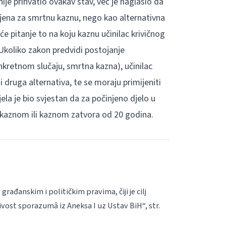
ije prihvatio ovakav stav, već je naglasio da
jena za smrtnu kaznu, nego kao alternativna
e pitanje to na koju kaznu učinilac krivičnog
 Ukoliko zakon predvidi postojanje
nkretnom slučaju, smrtna kazna), učinilac
i druga alternativa, te se moraju primijeniti
jela je bio svjestan da za počinjeno djelo u
 kaznom ili kaznom zatvora od 20 godina.
rađanskim i političkim pravima, čiji je cilj
ivost sporazumâ iz Aneksa I uz Ustav BiH“, str.