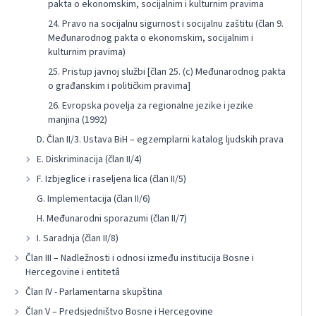
pakta o ekonomskim, socijalnim i kulturnim pravima
24. Pravo na socijalnu sigurnost i socijalnu zaštitu (član 9.
Međunarodnog pakta o ekonomskim, socijalnim i
kulturnim pravima)
25. Pristup javnoj službi [član 25. (c) Međunarodnog pakta
o građanskim i političkim pravima]
26. Evropska povelja za regionalne jezike i jezike
manjina (1992)
D. Član II/3. Ustava BiH – egzemplarni katalog ljudskih prava
E. Diskriminacija (član II/4)
F. Izbjeglice i raseljena lica (član II/5)
G. Implementacija (član II/6)
H. Međunarodni sporazumi (član II/7)
I. Saradnja (član II/8)
Član III – Nadležnosti i odnosi između institucija Bosne i
Hercegovine i entitetâ
Član IV - Parlamentarna skupština
Član V – Predsjedništvo Bosne i Hercegovine