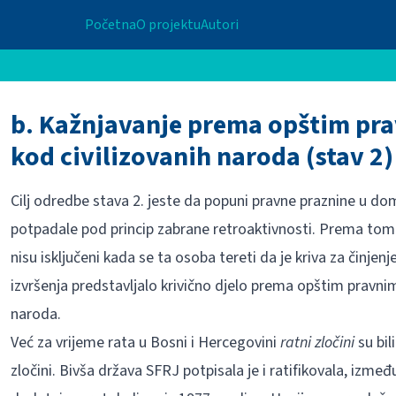
Početna
O projektu
Autori
b. Kažnjavanje prema opštim pr
kod civilizovanih naroda (stav 2)
Cilj odredbe stava 2. jeste da popuni pravne praznine u 
potpadale pod princip zabrane retroaktivnosti. Prema tom
nisu isključeni kada se ta osoba tereti da je kriva za činjenje
izvršenja predstavljalo krivično djelo prema opštim pravni
naroda.
Već za vrijeme rata u Bosni i Hercegovini
ratni zločini
su bi
zločini. Bivša država SFRJ potpisala je i ratifikovala, izmeđ