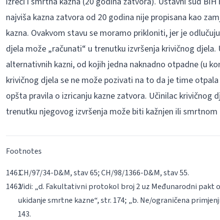
izreći i smrtna kazna (20 godina zatvora). Ustavni sud BiH n
najviša kazna zatvora od 20 godina nije propisana kao zam
kazna. Ovakvom stavu se moramo prikloniti, jer je odlučujuć
djela može „računati“ u trenutku izvršenja krivičnog djela.
alternativnih kazni, od kojih jedna naknadno otpadne (u ko
krivičnog djela se ne može pozivati na to da je time otpala 
opšta pravila o izricanju kazne zatvora. Učinilac krivičnog d
trenutku njegovog izvršenja može biti kažnjen ili smrtnom
Footnotes
CH/97/34-D&M, stav 65; CH/98/1366-D&M, stav 55.
Vidi: „d. Fakultativni protokol broj 2 uz Međunarodni pakt o g
ukidanje smrtne kazne“, str. 174; „b. Ne/ograničena primjenj
143.