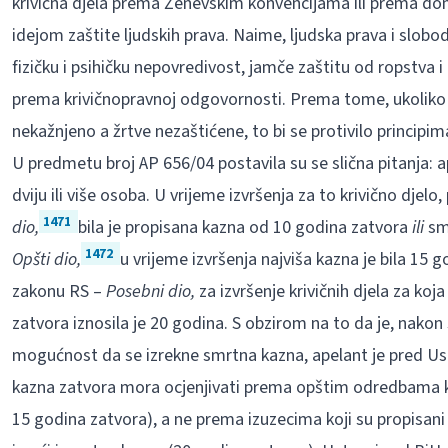
krivična djela prema Ženevskim konvencijama ili prema d
idejom zaštite ljudskih prava. Naime, ljudska prava i slobo
fizičku i psihičku nepovredivost, jamče zaštitu od ropstva i
prema krivičnopravnoj odgovornosti. Prema tome, ukoliko bi
nekažnjeno a žrtve nezaštićene, to bi se protivilo principim
U predmetu broj AP 656/04 postavila su se slična pitanja: ap
dviju ili više osoba. U vrijeme izvršenja za to krivično dje
1471
dio,
bila je propisana kazna od 10 godina zatvora
ili
sm
1472
Opšti dio,
u vrijeme izvršenja najviša kazna je bila 15
zakonu RS –
Posebni dio,
za izvršenje krivičnih djela za ko
zatvora iznosila je 20 godina. S obzirom na to da je, nako
mogućnost da se izrekne smrtna kazna, apelant je pred U
kazna zatvora mora ocjenjivati prema opštim odredbama koj
15 godina zatvora), a ne prema izuzecima koji su propisani 