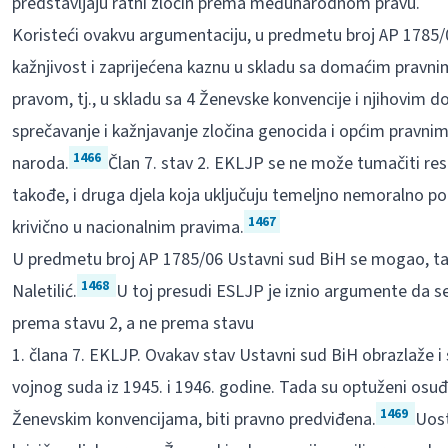
predstavljaju ratni zločin prema međunarodnom pravu.
Koristeći ovakvu argumentaciju, u predmetu broj AP 1785/0
kažnjivost i zaprijećena kaznu u skladu sa domaćim prav
pravom, tj., u skladu sa 4 Ženevske konvencije i njihovim
sprečavanje i kažnjavanje zločina genocida i općim pravnim 
1466
naroda.
Član 7. stav 2. EKLJP se ne može tumačiti rest
takođe, i druga djela koja uključuju temeljno nemoralno p
1467
krivično u nacionalnim pravima.
U predmetu broj AP 1785/06 Ustavni sud BiH se mogao, ta
1468
Naletilić.
U toj presudi ESLJP je iznio argumente da se
prema stavu 2, a ne prema stavu
1. člana 7. EKLJP. Ovakav stav Ustavni sud BiH obrazlaže 
vojnog suda iz 1945. i 1946. godine. Tada su optuženi osuđen
1469
Ženevskim konvencijama, biti pravno predviđena.
Uost