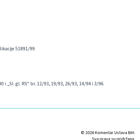
likacije 51891/99.
0 i „Sl. gl. RS“ br. 12/93, 19/93, 26/93, 14/94 i 3/96.
© 2026 Komentar Ustava BiH.
Sva prava su pridržana.