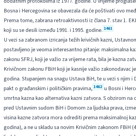
dodatnim protokolima iz 1977. godine. U vrijeme proglašen
Bosna i Hercegovina se obavezala da će poštivati ovo među
Prema tome, zabrana retroaktivnosti iz člana 7. stav 1. EK
1461
koji su se desili između 1991. i 1995. godine.
U vezi sa zabranom izricanja težih krivičnih kazni, Ustavn
postavljeno je veoma interesantno pitanje: maksimalna ka
zakonu SFRJ, koji je važio za vrijeme rata, bila je kazna za
Krivičnom zakonu FBiH koji je kasnije važio zakonodavac 
godina. Stupanjem na snagu Ustava BiH, te u vezi s njim 
1462
pakt o građanskim i političkim pravima,
u Bosni i Her
smrtna kazna kao alternativa kazni zatvora. S obzirom na 
pred Ustavnim sudom BiH i Domom za ljudska prava, između
visina kazne zatvora mora odrediti prema maksimalnoj kaz
godina), a ne u skladu sa novim Krivičnim zakonom FBiH 