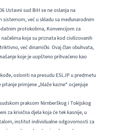
6 Ustavni sud BiH se ne oslanja na
nim sistemom, već u skladu sa međunarodnim
 dodatnim protokolima, Konvencijom za
načelima koja su priznata kod civilizovanih
riktivno, već dinamički. Ovaj član obuhvata,
onašanje koje je uopšteno prihvaćeno kao
kođe, osloniti na presudu ESLJP u predmetu
 pitanje primjene „blaže kazne“ ocjenjuje
i sudskom praksom Nirnberškog i Tokijskog
i za krivična djela koja će tek kasnije, u
alom, institut individualne odgovornosti za