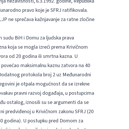
ja nezavisnosti, 6.3.1992. godine, Republika
narodno pravo koje je SFRJ ratifikovala.
LJP ne sprečava kažnjavanje za ratne zločine
om sudu BiH i Domu za ljudska prava
zna koja se mogla izreći prema Krivičnom
tvora od 20 godina ili smrtna kazna. U
je povećao maksimalnu kaznu zatvora na 40
i Dodatnog protokola broj 2 uz Međunarodni
cegovini je otpala mogućnost da se izrekne
ovakav pravni razvoj događaja, u postupcima
 ostalog, iznosili su se argumenti da se
ni predviđenoj u Krivičnom zakonu SFRJ (20
(40 godina). U postupku pred Domom za