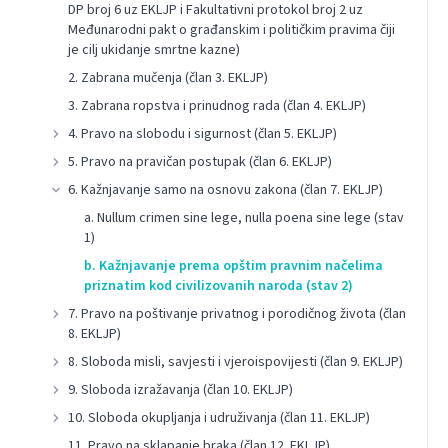
DP broj 6 uz EKLJP i Fakultativni protokol broj 2 uz
Međunarodni pakt o građanskim i političkim pravima čiji
je cilj ukidanje smrtne kazne)
2. Zabrana mučenja (član 3. EKLJP)
3. Zabrana ropstva i prinudnog rada (član 4. EKLJP)
4. Pravo na slobodu i sigurnost (član 5. EKLJP)
5. Pravo na pravičan postupak (član 6. EKLJP)
6. Kažnjavanje samo na osnovu zakona (član 7. EKLJP)
a. Nullum crimen sine lege, nulla poena sine lege (stav
1)
b. Kažnjavanje prema opštim pravnim načelima
priznatim kod civilizovanih naroda (stav 2)
7. Pravo na poštivanje privatnog i porodičnog života (član
8. EKLJP)
8. Sloboda misli, savjesti i vjeroispovijesti (član 9. EKLJP)
9. Sloboda izražavanja (član 10. EKLJP)
10. Sloboda okupljanja i udruživanja (član 11. EKLJP)
11. Pravo na sklapanje braka (član 12. EKLJP)