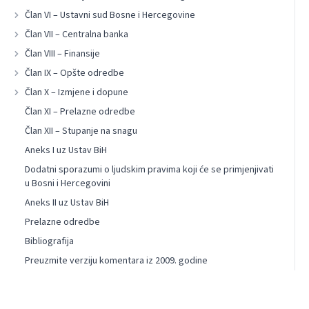
Član VI – Ustavni sud Bosne i Hercegovine
Član VII – Centralna banka
Član VIII – Finansije
Član IX – Opšte odredbe
Član X – Izmjene i dopune
Član XI – Prelazne odredbe
Član XII – Stupanje na snagu
Aneks I uz Ustav BiH
Dodatni sporazumi o ljudskim pravima koji će se primjenjivati
u Bosni i Hercegovini
Aneks II uz Ustav BiH
Prelazne odredbe
Bibliografija
Preuzmite verziju komentara iz 2009. godine