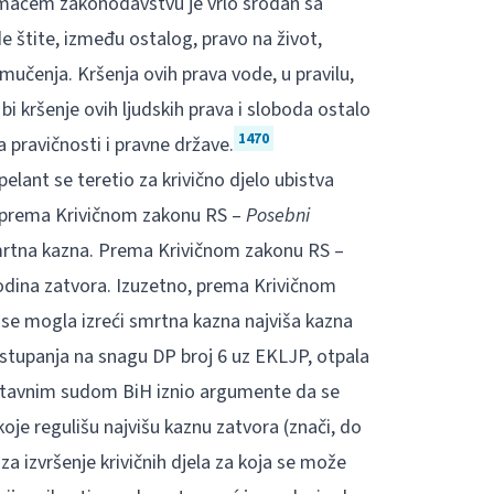
omaćem zakonodavstvu je vrlo srodan sa
de štite, između ostalog, pravo na život,
 mučenja. Kršenja ovih prava vode, u pravilu,
 kršenje ovih ljudskih prava i sloboda ostalo
1470
a pravičnosti i pravne države.
elant se teretio za krivično djelo ubistva
lo, prema Krivičnom zakonu RS –
Posebni
rtna kazna. Prema Krivičnom zakonu RS –
 godina zatvora. Izuzetno, prema Krivičnom
ja se mogla izreći smrtna kazna najviša kazna
n stupanja na snagu DP broj 6 uz EKLJP, otpala
stavnim sudom BiH iznio argumente da se
e regulišu najvišu kaznu zatvora (znači, do
za izvršenje krivičnih djela za koja se može