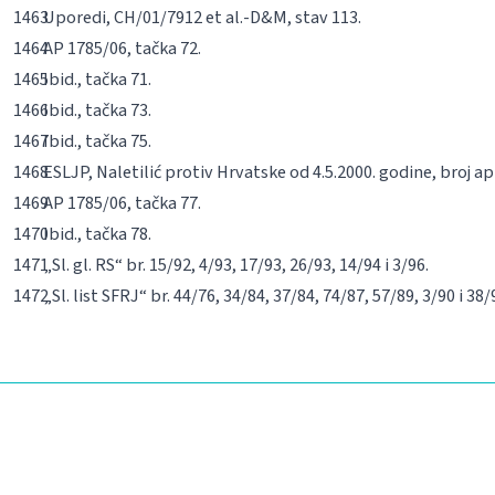
Uporedi, CH/01/7912
et al
.-D&M, stav 113.
AP 1785/06, tačka 72.
Ibid.
, tačka 71.
Ibid.
, tačka 73.
Ibid.
, tačka 75.
ESLJP, Naletilić protiv Hrvatske od 4.5.2000. godine, broj ap
AP 1785/06, tačka 77.
Ibid
.
, tačka 78.
„Sl. gl. RS“ br. 15/92, 4/93, 17/93, 26/93, 14/94 i 3/96.
„Sl. list SFRJ“ br. 44/76, 34/84, 37/84, 74/87, 57/89, 3/90 i 38/9