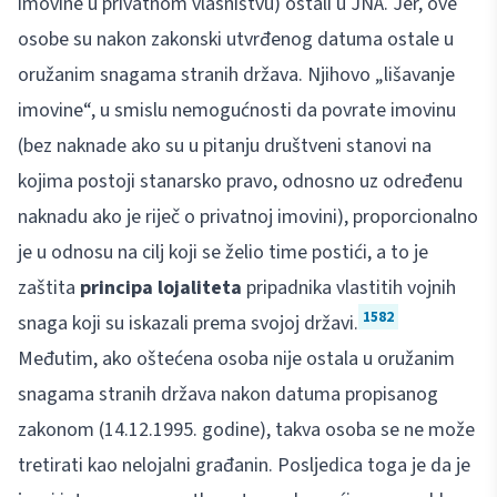
imovine u privatnom vlasništvu) ostali u JNA. Jer, ove
osobe su nakon zakonski utvrđenog datuma ostale u
oružanim snagama stranih država. Njihovo „lišavanje
imovine“, u smislu nemogućnosti da povrate imovinu
(bez naknade ako su u pitanju društveni stanovi na
kojima postoji stanarsko pravo, odnosno uz određenu
naknadu ako je riječ o privatnoj imovini), proporcionalno
je u odnosu na cilj koji se želio time postići, a to je
zaštita
principa lojaliteta
pripadnika vlastitih vojnih
1582
snaga koji su iskazali prema svojoj državi.
Međutim, ako oštećena osoba nije ostala u oružanim
snagama stranih država nakon datuma propisanog
zakonom (14.12.1995. godine), takva osoba se ne može
tretirati kao nelojalni građanin. Posljedica toga je da je