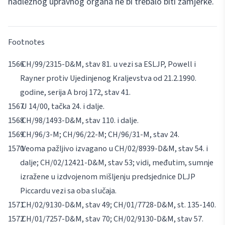
nadležnog upravnog organa ne bi trebalo biti zamjerke.
Footnotes
CH/99/2315-D&M, stav 81. u vezi sa ESLJP, Powell i
Rayner protiv Ujedinjenog Kraljevstva od 21.2.1990.
godine, serija A broj 172, stav 41.
U 14/00, tačka 24. i dalje.
CH/98/1493-D&M, stav 110. i dalje.
CH/96/3-M; CH/96/22-M; CH/96/31-M, stav 24.
Veoma pažljivo izvagano u CH/02/8939-D&M, stav 54. i
dalje; CH/02/12421-D&M, stav 53; vidi, međutim, sumnje
izražene u izdvojenom mišljenju predsjednice DLJP
Piccard
u vezi sa oba slučaja.
CH/02/9130-D&M, stav 49; CH/01/7728-D&M, st. 135-140.
CH/01/7257-D&M, stav 70; CH/02/9130-D&M, stav 57.