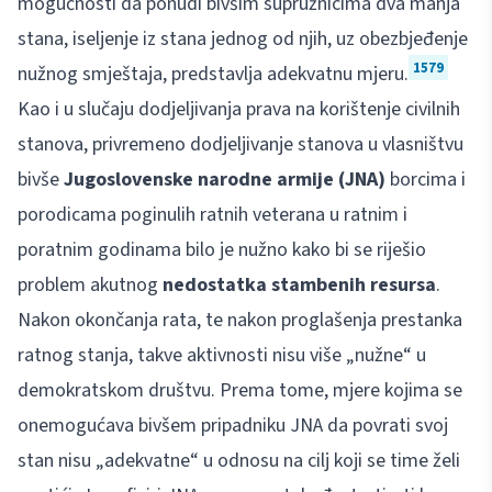
mogućnosti da ponudi bivšim supružnicima dva manja
stana, iseljenje iz stana jednog od njih, uz obezbjeđenje
1579
nužnog smještaja, predstavlja adekvatnu mjeru.
Kao i u slučaju dodjeljivanja prava na korištenje civilnih
stanova, privremeno dodjeljivanje stanova u vlasništvu
bivše
Jugoslovenske narodne armije (JNA)
borcima i
porodicama poginulih ratnih veterana u ratnim i
poratnim godinama bilo je nužno kako bi se riješio
problem akutnog
nedostatka stambenih resursa
.
Nakon okončanja rata, te nakon proglašenja prestanka
ratnog stanja, takve aktivnosti nisu više „nužne“ u
demokratskom društvu. Prema tome, mjere kojima se
onemogućava bivšem pripadniku JNA da povrati svoj
stan nisu „adekvatne“ u odnosu na cilj koji se time želi