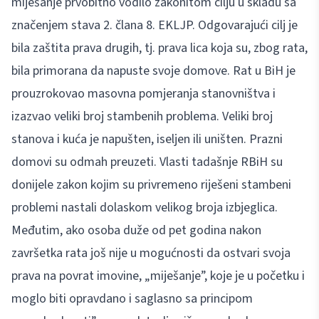
miješanje prvobitno vodilo zakonitom cilju u skladu sa
značenjem stava 2. člana 8. EKLJP. Odgovarajući cilj je
bila zaštita prava drugih, tj. prava lica koja su, zbog rata,
bila primorana da napuste svoje domove. Rat u BiH je
prouzrokovao masovna pomjeranja stanovništva i
izazvao veliki broj stambenih problema. Veliki broj
stanova i kuća je napušten, iseljen ili uništen. Prazni
domovi su odmah preuzeti. Vlasti tadašnje RBiH su
donijele zakon kojim su privremeno riješeni stambeni
problemi nastali dolaskom velikog broja izbjeglica.
Međutim, ako osoba duže od pet godina nakon
završetka rata još nije u mogućnosti da ostvari svoja
prava na povrat imovine, „miješanje”, koje je u početku i
moglo biti opravdano i saglasno sa principom