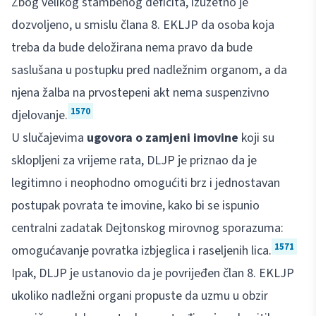
Zbog velikog stambenog deficita, izuzetno je
dozvoljeno, u smislu člana 8. EKLJP da osoba koja
treba da bude deložirana nema pravo da bude
saslušana u postupku pred nadležnim organom, a da
njena žalba na prvostepeni akt nema suspenzivno
1570
djelovanje.
U slučajevima
ugovora o zamjeni imovine
koji su
sklopljeni za vrijeme rata, DLJP je priznao da je
legitimno i neophodno omogućiti brz i jednostavan
postupak povrata te imovine, kako bi se ispunio
centralni zadatak Dejtonskog mirovnog sporazuma:
1571
omogućavanje povratka izbjeglica i raseljenih lica.
Ipak, DLJP je ustanovio da je povrijeđen član 8. EKLJP
ukoliko nadležni organi propuste da uzmu u obzir