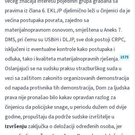
većeg značaja interesu pojedinih grupa građana sa
pravima iz člana 6. EKLJP djelimično leži u činjenici da je
većina postupaka povrata, zajedno sa
materijalnopravnom osnovom, smještena u Aneks 7.
DMS, pri čemu su USBiH i DLJP, sve dok postoji CRPC,
isključeni iz eventualne kontrole kako postupaka i
1575
odluka, tako i kvaliteta materijalnopravnih rješenja.
Oslanjajući se na sudsku praksu strazburškog suda u
vezi sa zaštitom zakonito organizovanih demonstracija
od napada protivnika tih demonstracija, Dom za ljudska
prava nije pronašao bilo kakav opravdan razlog za
činjenicu da policijske snage, u periodu dužem od dvije
godine, propuštaju da podrže sudske izvršitelje u
izvršenju
zaključka o deložaciji određenih osoba, jer