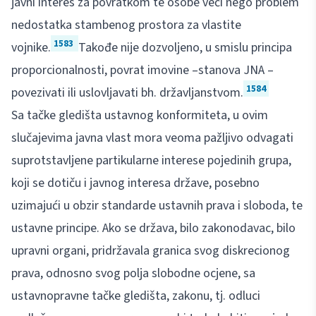
javni interes za povratkom te osobe veći nego problem
nedostatka stambenog prostora za vlastite
1583
vojnike.
Takođe nije dozvoljeno, u smislu principa
proporcionalnosti, povrat imovine –stanova JNA –
1584
povezivati ili uslovljavati bh. državljanstvom.
Sa tačke gledišta ustavnog konformiteta, u ovim
slučajevima javna vlast mora veoma pažljivo odvagati
suprotstavljene partikularne interese pojedinih grupa,
koji se dotiču i javnog interesa države, posebno
uzimajući u obzir standarde ustavnih prava i sloboda, te
ustavne principe. Ako se država, bilo zakonodavac, bilo
upravni organi, pridržavala granica svog diskrecionog
prava, odnosno svog polja slobodne ocjene, sa
ustavnopravne tačke gledišta, zakonu, tj. odluci