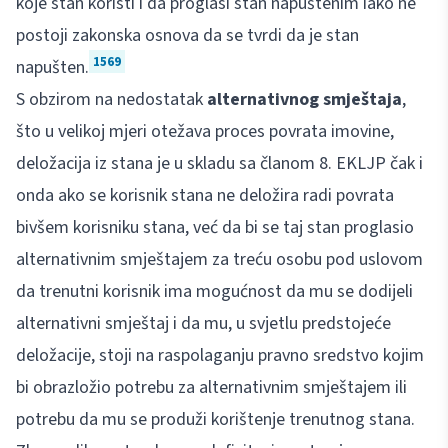
koje stan koristi i da proglasi stan napuštenim iako ne
postoji zakonska osnova da se tvrdi da je stan
1569
napušten.
S obzirom na nedostatak
alternativnog smještaja
,
što u velikoj mjeri otežava proces povrata imovine,
deložacija iz stana je u skladu sa članom 8. EKLJP čak i
onda ako se korisnik stana ne deložira radi povrata
bivšem korisniku stana, već da bi se taj stan proglasio
alternativnim smještajem za treću osobu pod uslovom
da trenutni korisnik ima mogućnost da mu se dodijeli
alternativni smještaj i da mu, u svjetlu predstojeće
deložacije, stoji na raspolaganju pravno sredstvo kojim
bi obrazložio potrebu za alternativnim smještajem ili
potrebu da mu se produži korištenje trenutnog stana.