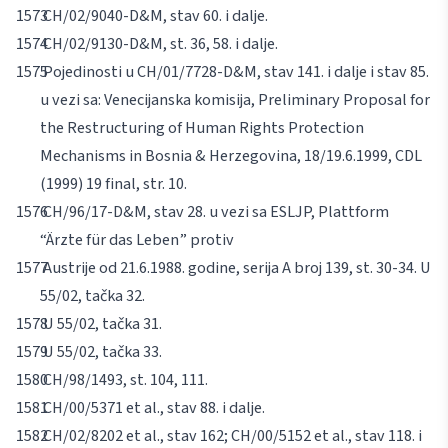
CH/02/9040-D&M, stav 60. i dalje.
CH/02/9130-D&M, st. 36, 58. i dalje.
Pojedinosti u CH/01/7728-D&M, stav 141. i dalje i stav 85.
u vezi sa: Venecijanska komisija
, Preliminary Proposal for
the Restructuring of Human Rights Protection
Mechanisms in Bosnia &
Herzegovina
, 18/19.6.1999, CDL
(1999) 19 final, str. 10.
CH/96/17-D&M, stav 28. u vezi sa ESLJP, Plattform
“Ärzte für das Leben” protiv
Austrije od 21.6.1988. godine, serija A broj 139, st. 30-34. U
55/02, tačka 32.
U 55/02, tačka 31.
U 55/02, tačka 33.
CH/98/1493, st. 104, 111.
CH/00/5371
et al
., stav 88. i dalje.
CH/02/8202
et al
., stav 162; CH/00/5152
et al
., stav 118. i