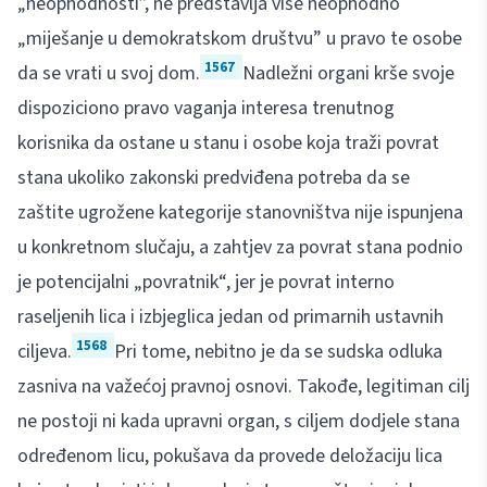
„neophodnosti”, ne predstavlja više neophodno
„miješanje u demokratskom društvu” u pravo te osobe
1567
da se vrati u svoj dom.
Nadležni organi krše svoje
dispoziciono pravo vaganja interesa trenutnog
korisnika da ostane u stanu i osobe koja traži povrat
stana ukoliko zakonski predviđena potreba da se
zaštite ugrožene kategorije stanovništva nije ispunjena
u konkretnom slučaju, a zahtjev za povrat stana podnio
je potencijalni „povratnik“, jer je povrat interno
raseljenih lica i izbjeglica jedan od primarnih ustavnih
1568
ciljeva.
Pri tome, nebitno je da se sudska odluka
zasniva na važećoj pravnoj osnovi. Takođe, legitiman cilj
ne postoji ni kada upravni organ, s ciljem dodjele stana
određenom licu, pokušava da provede deložaciju lica