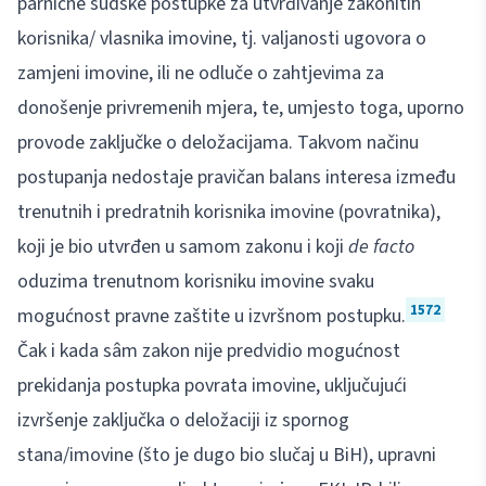
parnične sudske postupke za utvrđivanje zakonitih
korisnika/ vlasnika imovine, tj. valjanosti ugovora o
zamjeni imovine, ili ne odluče o zahtjevima za
donošenje privremenih mjera, te, umjesto toga, uporno
provode zaključke o deložacijama. Takvom načinu
postupanja nedostaje pravičan balans interesa između
trenutnih i predratnih korisnika imovine (povratnika),
koji je bio utvrđen u samom zakonu i koji
de facto
oduzima trenutnom korisniku imovine svaku
1572
mogućnost pravne zaštite u izvršnom postupku.
Čak i kada sâm zakon nije predvidio mogućnost
prekidanja postupka povrata imovine, uključujući
izvršenje zaključka o deložaciji iz spornog
stana/imovine (što je dugo bio slučaj u BiH), upravni