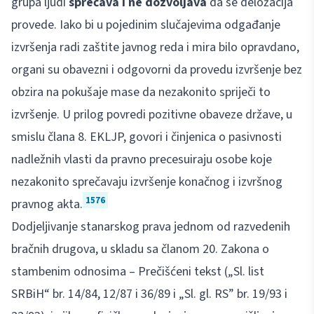
grupa ljudi
sprečava i ne dozvoljava
da se deložacija
provede. Iako bi u pojedinim slučajevima odgađanje
izvršenja radi zaštite javnog reda i mira bilo opravdano,
organi su obavezni i odgovorni da provedu izvršenje bez
obzira na pokušaje mase da nezakonito spriječi to
izvršenje. U prilog povredi pozitivne obaveze države, u
smislu člana 8. EKLJP, govori i činjenica o pasivnosti
nadležnih vlasti da pravno precesuiraju osobe koje
nezakonito sprečavaju izvršenje konačnog i izvršnog
1576
pravnog akta.
Dodjeljivanje stanarskog prava jednom od razvedenih
bračnih drugova, u skladu sa članom 20. Zakona o
stambenim odnosima – Prečišćeni tekst („Sl. list
SRBiH“ br. 14/84, 12/87 i 36/89 i „Sl. gl. RS” br. 19/93 i