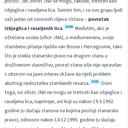
postići. Jer, oficiri JNA se mogu, takođe, tretirati kao
izbjeglice i raseljena lica. Samim tim, i za ovu grupu ljudi
važi jedan od osnovnih ciljeva Ustava –
povratak
1580
izbjeglica i raseljenih lica
.
Međutim, ako je
oštećena osoba (oficir JNA), u međuvremenu, svoje
stambeno pitanje riješila van Bosne i Hercegovine, tako
što je stekla stanarsko pravo na drugom stanu u
društvenom vlasništvu, povrat stana više nije opravdan
s obzirom na javni interes države da riješi problem
1581
akutnog nedostatka stambenih resursa.
Osim
toga, svi oficiri JNA ne mogu se tretirati kao izbjeglice i
raseljena lica; naprimjer, oni koji su nakon 19.5.1992.
godine (u slučaju stanova na kojima postoji stanarsko
pravo), odnosno nakon 14.12.1995. godine (u slučaju