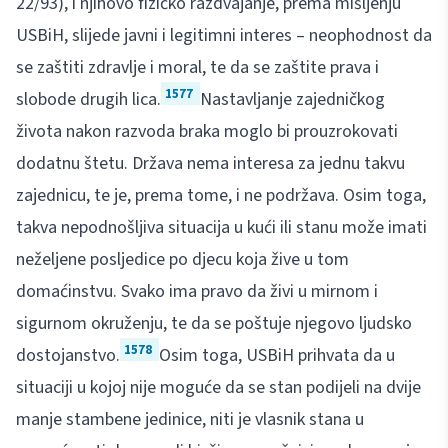
22/93), i njihovo fizičko razdvajanje, prema mišljenju
USBiH, slijede javni i legitimni interes – neophodnost da
se zaštiti zdravlje i moral, te da se zaštite prava i
1577
slobode drugih lica.
Nastavljanje zajedničkog
života nakon razvoda braka moglo bi prouzrokovati
dodatnu štetu. Država nema interesa za jednu takvu
zajednicu, te je, prema tome, i ne podržava. Osim toga,
takva nepodnošljiva situacija u kući ili stanu može imati
neželjene posljedice po djecu koja žive u tom
domaćinstvu. Svako ima pravo da živi u mirnom i
sigurnom okruženju, te da se poštuje njegovo ljudsko
1578
dostojanstvo.
Osim toga, USBiH prihvata da u
situaciji u kojoj nije moguće da se stan podijeli na dvije
manje stambene jedinice, niti je vlasnik stana u