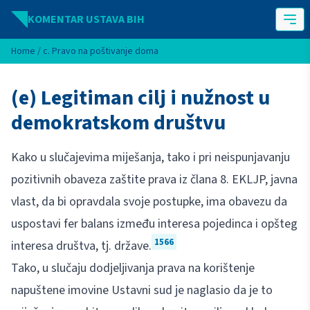
Idi na sadržaj
KOMENTAR USTAVA BIH
Home
/
c. Pravo na poštivanje doma
(e) Legitiman cilj i nužnost u
demokratskom društvu
Kako u slučajevima miješanja, tako i pri neispunjavanju
pozitivnih obaveza zaštite prava iz člana 8. EKLJP, javna
vlast, da bi opravdala svoje postupke, ima obavezu da
uspostavi fer balans između interesa pojedinca i opšteg
1566
interesa društva, tj. države.
Tako, u slučaju dodjeljivanja prava na korištenje
napuštene imovine Ustavni sud je naglasio da je to