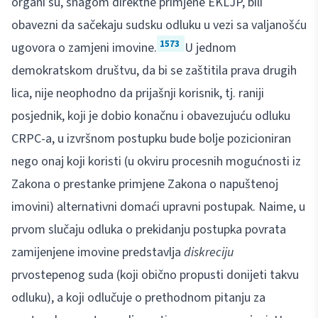
organi su, snagom direktne primjene EKLJP, bili
obavezni da sačekaju sudsku odluku u vezi sa valjanošću
1573
ugovora o zamjeni imovine.
U jednom
demokratskom društvu, da bi se zaštitila prava drugih
lica, nije neophodno da prijašnji korisnik, tj. raniji
posjednik, koji je dobio konačnu i obavezujuću odluku
CRPC-a, u izvršnom postupku bude bolje pozicioniran
nego onaj koji koristi (u okviru procesnih mogućnosti iz
Zakona o prestanke primjene Zakona o napuštenoj
imovini) alternativni domaći upravni postupak. Naime, u
prvom slučaju odluka o prekidanju postupka povrata
zamijenjene imovine predstavlja
diskreciju
prvostepenog suda (koji obično propusti donijeti takvu
odluku), a koji odlučuje o prethodnom pitanju za