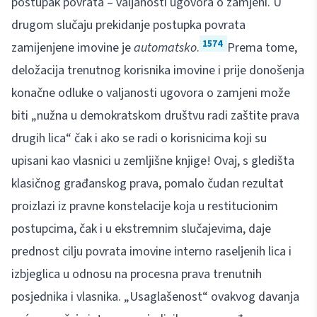
postupak povrata – valjanosti ugovora o zamjeni. U
drugom slučaju prekidanje postupka povrata
1574
zamijenjene imovine je
automatsko
.
Prema tome,
deložacija trenutnog korisnika imovine i prije donošenja
konačne odluke o valjanosti ugovora o zamjeni može
biti „nužna u demokratskom društvu radi zaštite prava
drugih lica“ čak i ako se radi o korisnicima koji su
upisani kao vlasnici u zemljišne knjige! Ovaj, s gledišta
klasičnog građanskog prava, pomalo čudan rezultat
proizlazi iz pravne konstelacije koja u restitucionim
postupcima, čak i u ekstremnim slučajevima, daje
prednost cilju povrata imovine interno raseljenih lica i
izbjeglica u odnosu na procesna prava trenutnih
posjednika i vlasnika. „Usaglašenost“ ovakvog davanja