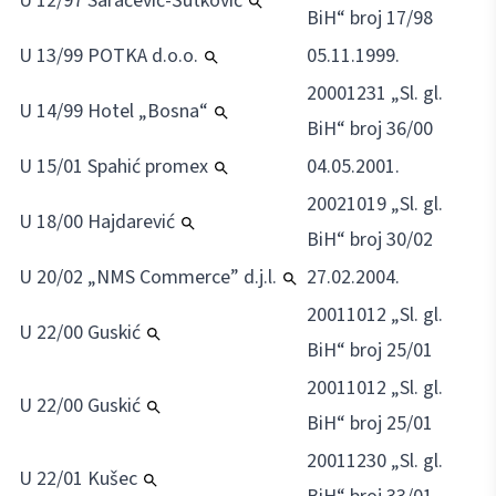
U 12/97 Saračević-Šutković
BiH“ broj 17/98
U 13/99 POTKA d.o.o.
05.11.1999.
20001231 „Sl. gl.
U 14/99 Hotel „Bosna“
BiH“ broj 36/00
U 15/01 Spahić promex
04.05.2001.
20021019 „Sl. gl.
U 18/00 Hajdarević
BiH“ broj 30/02
U 20/02 „NMS Commerce” d.j.l.
27.02.2004.
20011012 „Sl. gl.
U 22/00 Guskić
BiH“ broj 25/01
20011012 „Sl. gl.
U 22/00 Guskić
BiH“ broj 25/01
20011230 „Sl. gl.
U 22/01 Kušec