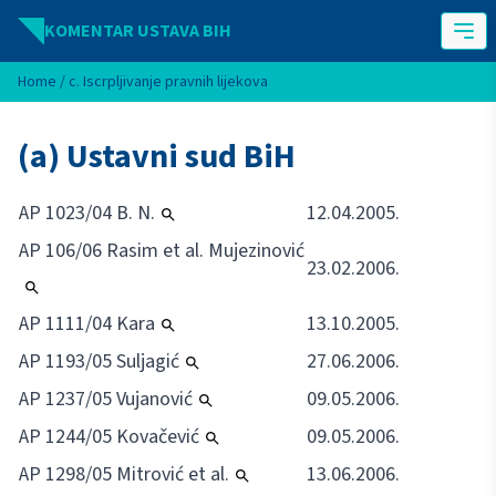
Idi na sadržaj
KOMENTAR USTAVA BIH
Home
/
c. Iscrpljivanje pravnih lijekova
(a) Ustavni sud BiH
AP 1023/04 B. N.
12.04.2005.
AP 106/06 Rasim et al. Mujezinović
23.02.2006.
AP 1111/04 Kara
13.10.2005.
AP 1193/05 Suljagić
27.06.2006.
AP 1237/05 Vujanović
09.05.2006.
AP 1244/05 Kovačević
09.05.2006.
AP 1298/05 Mitrović et al.
13.06.2006.