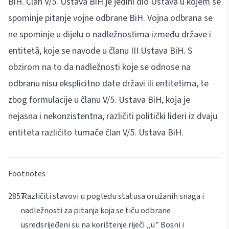
BiH. Član V/5. Ustava BiH je jedini dio Ustava u kojem se
spominje pitanje vojne odbrane BiH. Vojna odbrana se
ne spominje u dijelu o nadležnostima između države i
entitetâ, koje se navode u članu III Ustava BiH. S
obzirom na to da nadležnosti koje se odnose na
odbranu nisu eksplicitno date državi ili entitetima, te
zbog formulacije u članu V/5. Ustava BiH, koja je
nejasna i nekonzistentna, različiti politički lideri iz dvaju
entiteta različito tumače član V/5. Ustava BiH.
Footnotes
Različiti stavovi u pogledu statusa oružanih snaga i
nadležnosti za pitanja koja se tiču odbrane
usredsrijeđeni su na korištenje riječi „u” Bosni i