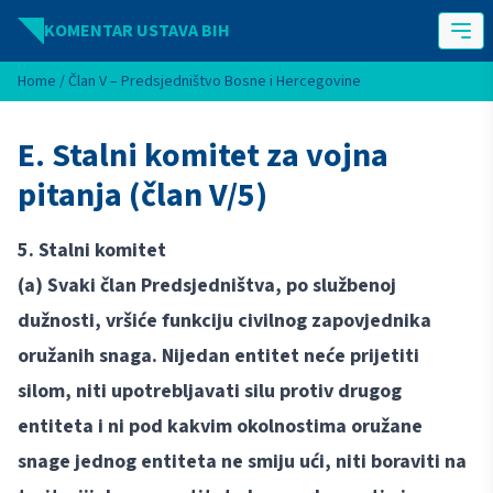
Idi na sadržaj
KOMENTAR USTAVA BIH
Home
/
Član V – Predsjedništvo Bosne i Hercegovine
E. Stalni komitet za vojna
pitanja (član V/5)
5. Stalni komitet
(a) Svaki član Predsjedništva, po službenoj
dužnosti, vršiće funkciju civilnog zapovjednika
oružanih snaga. Nijedan entitet neće prijetiti
silom, niti upotrebljavati silu protiv drugog
entiteta i ni pod kakvim okolnostima oružane
snage jednog entiteta ne smiju ući, niti boraviti na