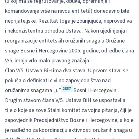
(u kojima se regrutovanje, obuka, opremanje i
komandovanje vrše na nivou entitetâ) donedavno bile
neprijateljske. Rezultat toga je zbunjujuća, neprovediva
i nekonzistentna odredba Ustava. Nakon ujedinjenja i
reorganizacije entitetskih oružanih snaga u Oružane
snage Bosne i Hercegovine 2005. godine, odredbe člana
V/5. imaju vrlo malo pravnog značaja.
Član V/5. Ustava BiH ima dva stava. U prvom stavu se
pokušalo definisati civilno zapovjedništvo nad
2857
oružanima snagama „u”
Bosni i Hercegovini.
Drugim stavom člana V/5. Ustava BiH se uspostavlja
tijelo koje se zove Stalni komitet za vojna pitanja, čiji je
zapovjednik Predsjedništvo Bosne i Hercegovine, a koje
je nadležno za koordinaciju aktivnosti oružanih snaga u