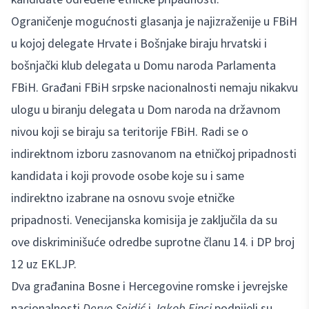
Ograničenje mogućnosti glasanja je najizraženije u FBiH
u kojoj delegate Hrvate i Bošnjake biraju hrvatski i
bošnjački klub delegata u Domu naroda Parlamenta
FBiH. Građani FBiH srpske nacionalnosti nemaju nikakvu
ulogu u biranju delegata u Dom naroda na državnom
nivou koji se biraju sa teritorije FBiH. Radi se o
indirektnom izboru zasnovanom na etničkoj pripadnosti
kandidata i koji provode osobe koje su i same
indirektno izabrane na osnovu svoje etničke
pripadnosti. Venecijanska komisija je zaključila da su
ove diskriminišuće odredbe suprotne članu 14. i DP broj
12 uz EKLJP.
Dva građanina Bosne i Hercegovine romske i jevrejske
nacionalnosti
Dervo Sejdić
i
Jakob Finci
podnijeli su