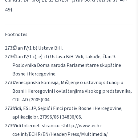
49).
Footnotes
Član IV/1.b) Ustava BiH.
Član IV/1.c), e) i f) Ustava BiH. Vidi, takođe, član 9.
Poslovnika Doma naroda Parlamentarne skupštine
Bosne i Hercegovine.
Venecijanska komisija, Mišljenje o ustavnoj situaciji u
Bosni i Hercegovini i ovlaštenjima Visokog predstavnika,
CDL-AD (2005)004.
Vidi, ESLJP, Sejdić i Finci protiv Bosne i Hercegovine,
aplikacije br. 27996/06 i 34836/06.
Vidi Internet-stranicu:
<http://www .ech r.
coe.int/ECHR/EN/Header/Press/Multimedia/