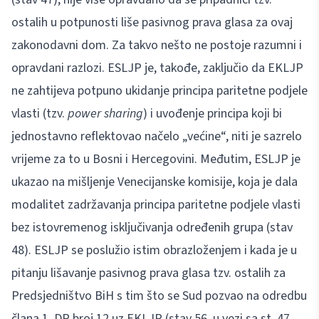
ostalih u potpunosti liše pasivnog prava glasa za ovaj
zakonodavni dom. Za takvo nešto ne postoje razumni i
opravdani razlozi. ESLJP je, takođe, zaključio da EKLJP
ne zahtijeva potpuno ukidanje principa paritetne podjele
vlasti (tzv.
power sharing
) i uvođenje principa koji bi
jednostavno reflektovao načelo „većine“, niti je sazrelo
vrijeme za to u Bosni i Hercegovini. Međutim, ESLJP je
ukazao na mišljenje Venecijanske komisije, koja je dala
modalitet zadržavanja principa paritetne podjele vlasti
bez istovremenog isključivanja određenih grupa (stav
48). ESLJP se poslužio istim obrazloženjem i kada je u
pitanju lišavanje pasivnog prava glasa tzv. ostalih za
Predsjedništvo BiH s tim što se Sud pozvao na odredbu
člana 1. DP broj 12 uz EKLJP (stav 56. u vezi sa st. 47-