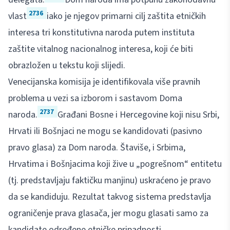
2736
vlast
iako je njegov primarni cilj zaštita etničkih
interesa tri konstitutivna naroda putem instituta
zaštite vitalnog nacionalnog interesa, koji će biti
obrazložen u tekstu koji slijedi.
Venecijanska komisija je identifikovala više pravnih
problema u vezi sa izborom i sastavom Doma
2737
naroda.
Građani Bosne i Hercegovine koji nisu Srbi,
Hrvati ili Bošnjaci ne mogu se kandidovati (pasivno
pravo glasa) za Dom naroda. Štaviše, i Srbima,
Hrvatima i Bošnjacima koji žive u „pogrešnom“ entitetu
(tj. predstavljaju faktičku manjinu) uskraćeno je pravo
da se kandiduju. Rezultat takvog sistema predstavlja
ograničenje prava glasača, jer mogu glasati samo za
kandidate određene etničke pripadnosti.