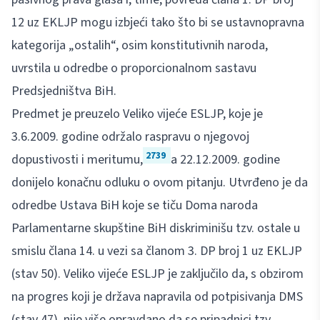
12 uz EKLJP mogu izbjeći tako što bi se ustavnopravna
kategorija „ostalih“, osim konstitutivnih naroda,
uvrstila u odredbe o proporcionalnom sastavu
Predsjedništva BiH.
Predmet je preuzelo Veliko vijeće ESLJP, koje je
3.6.2009. godine održalo raspravu o njegovoj
2739
dopustivosti i meritumu,
a 22.12.2009. godine
donijelo konačnu odluku o ovom pitanju. Utvrđeno je da
odredbe Ustava BiH koje se tiču Doma naroda
Parlamentarne skupštine BiH diskriminišu tzv. ostale u
smislu člana 14. u vezi sa članom 3. DP broj 1 uz EKLJP
(stav 50). Veliko vijeće ESLJP je zaključilo da, s obzirom
na progres koji je država napravila od potpisivanja DMS
(stav 47), nije više opravdano da se pripadnici tzv.