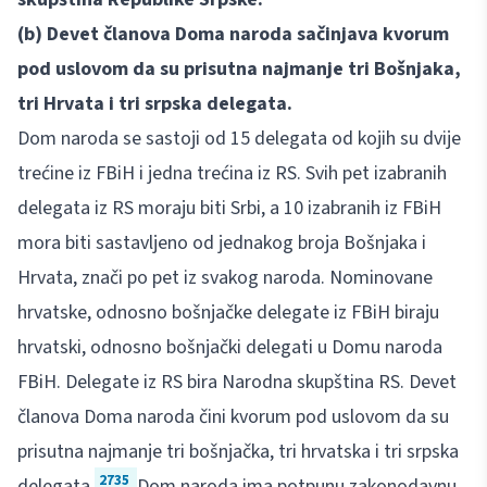
(b) Devet članova Doma naroda sačinjava kvorum
pod uslovom da su prisutna najmanje tri Bošnjaka,
tri Hrvata i tri srpska delegata.
Dom naroda se sastoji od 15 delegata od kojih su dvije
trećine iz FBiH i jedna trećina iz RS. Svih pet izabranih
delegata iz RS moraju biti Srbi, a 10 izabranih iz FBiH
mora biti sastavljeno od jednakog broja Bošnjaka i
Hrvata, znači po pet iz svakog naroda. Nominovane
hrvatske, odnosno bošnjačke delegate iz FBiH biraju
hrvatski, odnosno bošnjački delegati u Domu naroda
FBiH. Delegate iz RS bira Narodna skupština RS. Devet
članova Doma naroda čini kvorum pod uslovom da su
prisutna najmanje tri bošnjačka, tri hrvatska i tri srpska
2735
delegata.
Dom naroda ima potpunu zakonodavnu