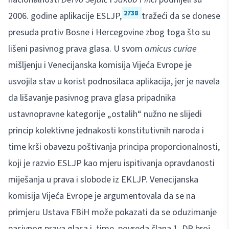
2738
2006. godine aplikacije ESLJP,
tražeći da se donese
presuda protiv Bosne i Hercegovine zbog toga što su
lišeni pasivnog prava glasa. U svom
amicus curiae
mišljenju i Venecijanska komisija Vijeća Evrope je
usvojila stav u korist podnosilaca aplikacija, jer je navela
da lišavanje pasivnog prava glasa pripadnika
ustavnopravne kategorije „ostalih“ nužno ne slijedi
princip kolektivne jednakosti konstitutivnih naroda i
time krši obavezu poštivanja principa proporcionalnosti,
koji je razvio ESLJP kao mjeru ispitivanja opravdanosti
miješanja u prava i slobode iz EKLJP. Venecijanska
komisija Vijeća Evrope je argumentovala da se na
primjeru Ustava FBiH može pokazati da se oduzimanje
pasivnog prava glasa i, time, povreda člana 1. DP broj