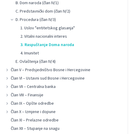
B. Dom naroda (član IV/1)
C. Predstavnički dom (član IV/2)
D. Procedura (član IV/3)
1. Uslov "entitetskog glasanja"
2. Vitalni nacionalni interes
3. Raspuštanje Doma naroda
4. Imunitet
E. Ovlaštenja (član IV/4)
Član V – Predsjedništvo Bosne i Hercegovine
Član VI – Ustavni sud Bosne i Hercegovine
Član VII – Centralna banka
Član VIII – Finansije
Član IX – Opšte odredbe
Član X – Izmjene i dopune
Član XI – Prelazne odredbe
Član XII – Stupanje na snagu