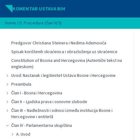
Idi na sadržaj
KOMENTAR USTAVA BIH
Home
/
D. Procedura (član IV/3)
Predgovor Christiana Steinera i Nedima Ademovića
Spisak korištenih skraćenica i obrazloženja uz skraćenice
Constitution of Bosnia and Herzegovina (Autentični tekst na
engleskom)
Uvod: Nastanak i legitimitet Ustava Bosne i Hercegovine
Preambula
Član I - Bosna i Hercegovina
Član II – Ljudska prava i osnovne slobode
Član III – Nadležnosti i odnosi između institucija Bosne i
Hercegovine i entitetâ
Član IV - Parlamentarna skupština
A. Uvod