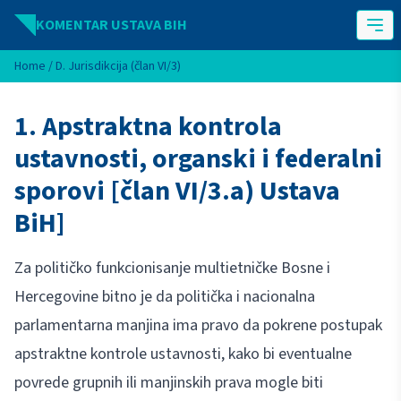
Idi na sadržaj
KOMENTAR USTAVA BIH
Home
/
D. Jurisdikcija (član VI/3)
1. Apstraktna kontrola
ustavnosti, organski i federalni
sporovi [član VI/3.a) Ustava
BiH]
Za političko funkcionisanje multietničke Bosne i
Hercegovine bitno je da politička i nacionalna
parlamentarna manjina ima pravo da pokrene postupak
apstraktne kontrole ustavnosti, kako bi eventualne
povrede grupnih ili manjinskih prava mogle biti