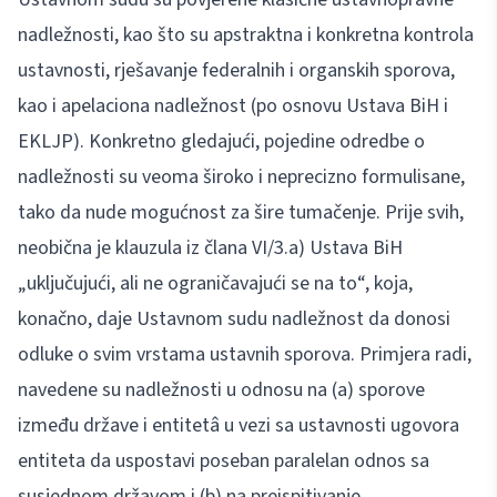
nadležnosti, kao što su apstraktna i konkretna kontrola
ustavnosti, rješavanje federalnih i organskih sporova,
kao i apelaciona nadležnost (po osnovu Ustava BiH i
EKLJP). Konkretno gledajući, pojedine odredbe o
nadležnosti su veoma široko i neprecizno formulisane,
tako da nude mogućnost za šire tumačenje. Prije svih,
neobična je klauzula iz člana VI/3.a) Ustava BiH
„uključujući, ali ne ograničavajući se na to“, koja,
konačno, daje Ustavnom sudu nadležnost da donosi
odluke o svim vrstama ustavnih sporova. Primjera radi,
navedene su nadležnosti u odnosu na (a) sporove
između države i entitetâ u vezi sa ustavnosti ugovora
entiteta da uspostavi poseban paralelan odnos sa
susjednom državom i (b) na preispitivanje