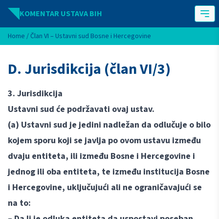
Idi na sadržaj
KOMENTAR USTAVA BIH
Home
/
Član VI – Ustavni sud Bosne i Hercegovine
D. Jurisdikcija (član VI/3)
3. Jurisdikcija
Ustavni sud će podržavati ovaj ustav.
(a) Ustavni sud je jedini nadležan da odlučuje o bilo
kojem sporu koji se javlja po ovom ustavu između
dvaju entiteta, ili između Bosne i Hercegovine i
jednog ili oba entiteta, te između institucija Bosne
i Hercegovine, uključujući ali ne ograničavajući se
na to:
– Da li je odluka entiteta da uspostavi poseban