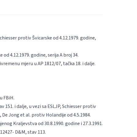
hiesser protiv Švicarske od 4.12.1979. godine,
 od 4.12.1979. godine, serija A broj 34.
vremenu mjeru u AP 1812/07, tačka 18. i dalje.
u FBiH.
v 151. i dalje, u vezi sa ESLJP, Schiesser protiv
je, De Jong
et al
. protiv Holandije od 4.5.1984.
njenog Kraljevstva od 30.8.1990. godine i 27.3.1991.
2/12427- D&M, stav 113.