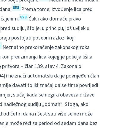
858
 dana.
Prema tome, izvođenje lica pred
859
ičajenim.
Čak i ako domaće pravo
ed sudiju, što je, u principu, još uvijek u
ju postojati posebni razlozi koji
0
Neznatno prekoračenje zakonskog roka
kon preuzimanja lica kojeg je policija lišila
 pritvora – član 139. stav 4. Zakona o
04]) ne znači automatski da je povrijeđen član
je davati toliki značaj da se time povrijedi
primjer, slučaj kada se negira obaveza države
ed nadležnog sudiju „odmah“. Stoga, ako
d od četiri dana i šest sati više se ne može
anje može reći za period od sedam dana bez