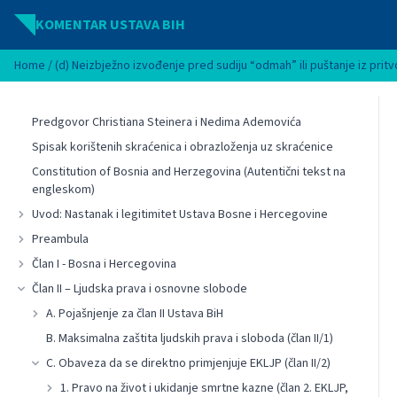
Idi na sadržaj
KOMENTAR USTAVA BIH
Home
/
(d) Neizbježno izvođenje pred sudiju “odmah” ili puštanje iz pritvo
Predgovor Christiana Steinera i Nedima Ademovića
Spisak korištenih skraćenica i obrazloženja uz skraćenice
Constitution of Bosnia and Herzegovina (Autentični tekst na
engleskom)
Uvod: Nastanak i legitimitet Ustava Bosne i Hercegovine
Preambula
Član I - Bosna i Hercegovina
Član II – Ljudska prava i osnovne slobode
A. Pojašnjenje za član II Ustava BiH
B. Maksimalna zaštita ljudskih prava i sloboda (član II/1)
C. Obaveza da se direktno primjenjuje EKLJP (član II/2)
1. Pravo na život i ukidanje smrtne kazne (član 2. EKLJP,