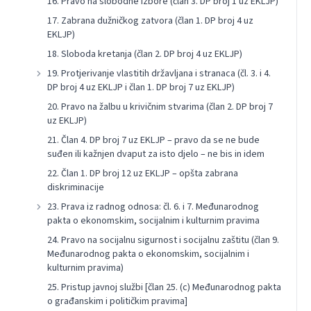
16. Pravo na slobodne izbore (član 3. DP broj 1 uz EKLJP)
17. Zabrana dužničkog zatvora (član 1. DP broj 4 uz
EKLJP)
18. Sloboda kretanja (član 2. DP broj 4 uz EKLJP)
19. Protjerivanje vlastitih državljana i stranaca (čl. 3. i 4.
DP broj 4 uz EKLJP i član 1. DP broj 7 uz EKLJP)
20. Pravo na žalbu u krivičnim stvarima (član 2. DP broj 7
uz EKLJP)
21. Član 4. DP broj 7 uz EKLJP – pravo da se ne bude
suđen ili kažnjen dvaput za isto djelo – ne bis in idem
22. Član 1. DP broj 12 uz EKLJP – opšta zabrana
diskriminacije
23. Prava iz radnog odnosa: čl. 6. i 7. Međunarodnog
pakta o ekonomskim, socijalnim i kulturnim pravima
24. Pravo na socijalnu sigurnost i socijalnu zaštitu (član 9.
Međunarodnog pakta o ekonomskim, socijalnim i
kulturnim pravima)
25. Pristup javnoj službi [član 25. (c) Međunarodnog pakta
o građanskim i političkim pravima]