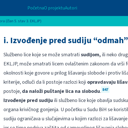
Početna
O projektu
Autori
ra (član 5. stav 3. EKLJP)
i. Izvođenje pred sudiju “odmah”
Službeno lice koje se može smatrati
sudijom,
ili neko dru
EKLJP, može smatrati licem ovlaštenim zakonom da vrši fu
okolnosti koje govore u prilog lišavanju slobode i protiv liš
kriterije, odluči da li postoje razlozi koji
opravdavaju liša
847
postoje,
da naloži puštanje lica na slobodu
.
Izvođenje pred sudiju
ili službeno lice koje obavlja sudsku
organa krivičnog gonjenja. U početku u Sudu BiH se korist
sudiju ograničava u slučajevima u kojim razlozi za lišavanje
jer se time podriva zaštita od samovoljnog lišavanja slobod