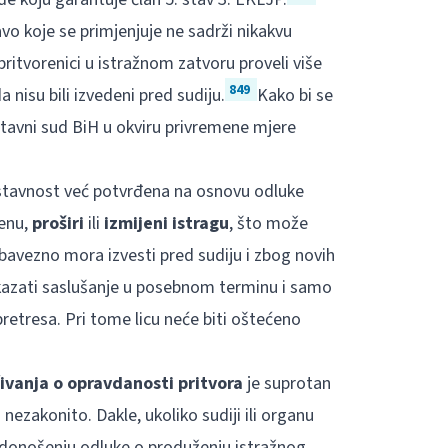
o koje se primjenjuje ne sadrži nikakvu
pritvorenici u istražnom zatvoru proveli više
849
nisu bili izvedeni pred sudiju.
Kako bi se
tavni sud BiH u okviru privremene mjere
 ustavnost već potvrđena na osnovu odluke
enu,
proširi
ili
izmijeni istragu
, što može
bavezno mora izvesti pred sudiju i zbog novih
kazati saslušanje u posebnom terminu i samo
pretresa. Pri tome licu neće biti oštećeno
čivanja o opravdanosti pritvora
je suprotan
nezakonito. Dakle, ukoliko sudiji ili organu
 donošenju odluke o produženju istražnog