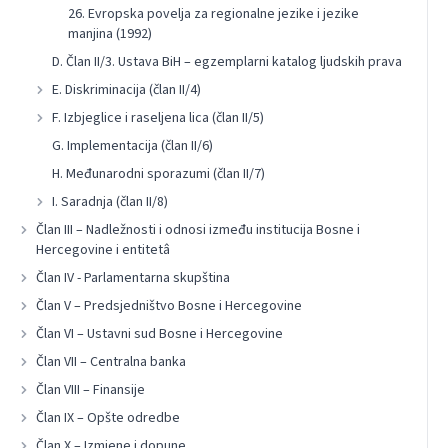
26. Evropska povelja za regionalne jezike i jezike
manjina (1992)
D. Član II/3. Ustava BiH – egzemplarni katalog ljudskih prava
E. Diskriminacija (član II/4)
F. Izbjeglice i raseljena lica (član II/5)
G. Implementacija (član II/6)
H. Međunarodni sporazumi (član II/7)
I. Saradnja (član II/8)
Član III – Nadležnosti i odnosi između institucija Bosne i
Hercegovine i entitetâ
Član IV - Parlamentarna skupština
Član V – Predsjedništvo Bosne i Hercegovine
Član VI – Ustavni sud Bosne i Hercegovine
Član VII – Centralna banka
Član VIII – Finansije
Član IX – Opšte odredbe
Član X – Izmjene i dopune