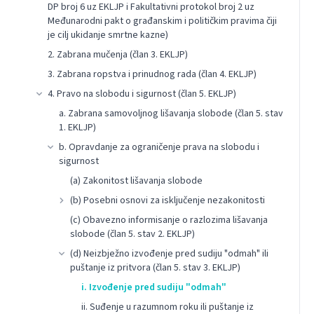
DP broj 6 uz EKLJP i Fakultativni protokol broj 2 uz
Međunarodni pakt o građanskim i političkim pravima čiji
je cilj ukidanje smrtne kazne)
2. Zabrana mučenja (član 3. EKLJP)
3. Zabrana ropstva i prinudnog rada (član 4. EKLJP)
4. Pravo na slobodu i sigurnost (član 5. EKLJP)
a. Zabrana samovoljnog lišavanja slobode (član 5. stav
1. EKLJP)
b. Opravdanje za ograničenje prava na slobodu i
sigurnost
(a) Zakonitost lišavanja slobode
(b) Posebni osnovi za isključenje nezakonitosti
(c) Obavezno informisanje o razlozima lišavanja
slobode (član 5. stav 2. EKLJP)
(d) Neizbježno izvođenje pred sudiju "odmah" ili
puštanje iz pritvora (član 5. stav 3. EKLJP)
i. Izvođenje pred sudiju "odmah"
ii. Suđenje u razumnom roku ili puštanje iz