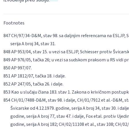
Footnotes
CH/97/34-D&M, stav 98. sa daljnjim referencama na ESLJP, Sc
serija A broj 34, stav 31.
AP 953/04, stav 15. u vezi sa ESLJP, Schiesser protiv Švicarske
AP 976/05, tačka 26; u vezi sa sudskom praksom u RS vidi pri
AP 997/07.
AP 1812/07, tačka 18. i dalje.
AP 247/05, tačka 26. i dalje.
Kao u slučaju člana 183. stav 1. Zakona o krivičnom postupk
CH/01/7488-D&M, stav 98. i dalje, CH/01/7912
et al
.-D&M, sta
Švicarske od 4.12.1979. godine, serija A broj 34, stav 30. i dal
godine, serija A broj 77, stav 47. i dalje, Fox
et
al
. protiv Ujedi
godine, serija A broj 182; CH/02/11108
et al
., stav 108; CH/0