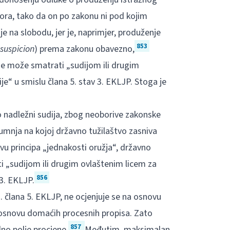
ora, tako da on po zakonu ni pod kojim
e na slobodu, jer je, naprimjer, produženje
853
suspicion
) prema zakonu obavezno,
ne može smatrati „sudijom ili drugim
je“ u smislu člana 5. stav 3. EKLJP. Stoga je
o nadležni sudija, zbog neoborive zakonske
umnja na kojoj državno tužilaštvo zasniva
u principa „jednakosti oružja“, državno
 „sudijom ili drugim ovlaštenim licem za
856
3. EKLJP.
3. člana 5. EKLJP, ne ocjenjuje se na osnovu
 osnovu domaćih procesnih propisa. Zato
857
no polje procjene.
Međutim, maksimalan