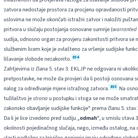
zatvora nedostaje prostora za procjenu opravdanosti pritv
uslovima ne može okončati istražni zatvor i naložiti puštanj
pritvora u slučaju postojanja osnovane sumnje (
warranted 
sudija, odnosno organ za provjeru zakonitosti pritvora se 
službenim licem koje je ovlašteno za vršenje sudijske funkci
854
lišavanje slobode nezakonito.
Zahtjevima iz člana 5. stav 3. EKLJP ne odgovara ni ukolik
pretpostavke, ne može da provjeri da li postoji osnovana s
855
nalog za određivanje mjere istražnog zatvora.
Na osnov
tužilaštvo je
strana
u postupku i stoga se ne može smatrati
zakonsko obavljanje sudijske funkcije“ prema članu 5. stav 
Da li je lice izvedeno pred sudiju „
odmah
“, u smislu stava 
okolnosti pojedinačnog slučaja, nego, između ostalog, na
vlasti nadležne za krivično gonjenje imaju određeno slobod