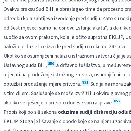
Ovakvu praksu Sud BiH je obrazlagao time da procesno prav
odredbu koja zahtijeva izvođenje pred sudiju. Zato su neki 
od šest mjeseci samo na osnovu „stanja akata“, a da nikada 
suočio sa ovom praksom, koja je očito suprotna EKLJP, Us
naložio je da se lice izvede pred sudiju u roku od 24 sata.
Ukoliko se osumnjičeni nalazi u istražnom zatvoru čija je
850
Ustavnog suda BiH,
a državno tužilaštvo, u međuvrem
utjecati na produženje istražnog zatvora, osumnjičeni se o
851
optužbi i produženja mjere pritvora.
Sudija ne mora za
s tim ciljem. Saslušanje se može izvršiti i u okviru glavnog 
852
ukoliko se rješenje o pritvoru donese van rasprave.
Propis koji po sili zakona
oduzima sudiji diskreciju odlu
EKLJP. Stoga je lišavanje slobode koje se na njemu zasniva 
ovlaštenom da provjerava razloge za lišavanje slobode pri