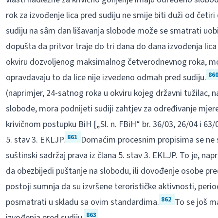
rok za izvođenje lica pred sudiju ne smije biti duži od četiri
sudiju na sâm dan lišavanja slobode može se smatrati uob
dopušta da pritvor traje do tri dana do dana izvođenja lica pr
okviru dozvoljenog maksimalnog četverodnevnog roka, mora
86
opravdavaju to da lice nije izvedeno odmah pred sudiju.
(naprimjer, 24-satnog roka u okviru kojeg državni tužilac, na
slobode, mora podnijeti sudiji zahtjev za određivanje mjere
krivičnom postupku BiH [„Sl. n. FBiH“ br. 36/03, 26/04 i 63/
861
5. stav 3. EKLJP.
Domaćim procesnim propisima se ne smi
suštinski sadržaj prava iz člana 5. stav 3. EKLJP. To je, na
da obezbijedi puštanje na slobodu, ili dovođenje osobe pr
postoji sumnja da su izvršene terorističke aktivnosti, perio
862
posmatrati u skladu sa ovim standardima.
To se još m
863
izvođenja pred sudiju.