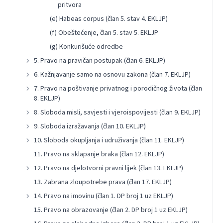
pritvora
(e) Habeas corpus (član 5. stav 4. EKLJP)
(f) Obeštećenje, član 5. stav 5. EKLJP
(g) Konkurišuće odredbe
5. Pravo na pravičan postupak (član 6. EKLJP)
6. Kažnjavanje samo na osnovu zakona (član 7. EKLJP)
7. Pravo na poštivanje privatnog i porodičnog života (član
8. EKLJP)
8. Sloboda misli, savjesti i vjeroispovijesti (član 9. EKLJP)
9. Sloboda izražavanja (član 10. EKLJP)
10. Sloboda okupljanja i udruživanja (član 11. EKLJP)
11. Pravo na sklapanje braka (član 12. EKLJP)
12. Pravo na djelotvorni pravni lijek (član 13. EKLJP)
13. Zabrana zloupotrebe prava (član 17. EKLJP)
14. Pravo na imovinu (član 1. DP broj 1 uz EKLJP)
15. Pravo na obrazovanje (član 2. DP broj 1 uz EKLJP)