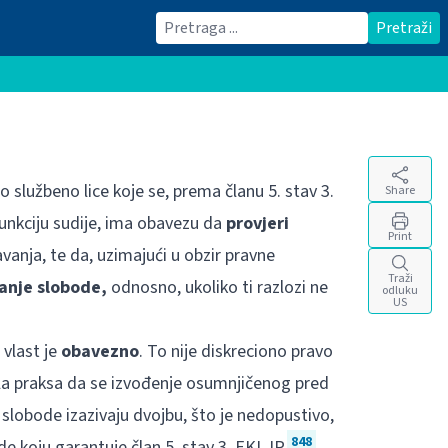
Traži
Pretraži
go službeno lice koje se, prema članu 5. stav 3.
Share
nkciju sudije, ima obavezu da
provjeri
Print
avanja, te da, uzimajući u obzir pravne
Traži
vanje slobode,
odnosno, ukoliko ti razlozi ne
odluku
US
 vlast je
obavezno
. To nije diskreciono pravo
ila praksa da se izvođenje osumnjičenog pred
 slobode izazivaju dvojbu, što je nedopustivo,
848
e koju garantuje član 5. stav 3. EKLJP.