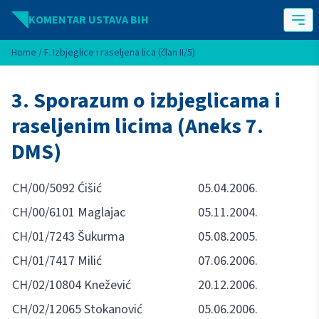
Idi na sadržaj
KOMENTAR USTAVA BIH
Home
/
F. Izbjeglice i raseljena lica (član II/5)
3. Sporazum o izbjeglicama i
raseljenim licima (Aneks 7.
DMS)
CH/00/5092 Ćišić
05.04.2006.
CH/00/6101 Maglajac
05.11.2004.
CH/01/7243 Šukurma
05.08.2005.
CH/01/7417 Milić
07.06.2006.
CH/02/10804 Knežević
20.12.2006.
CH/02/12065 Stokanović
05.06.2006.