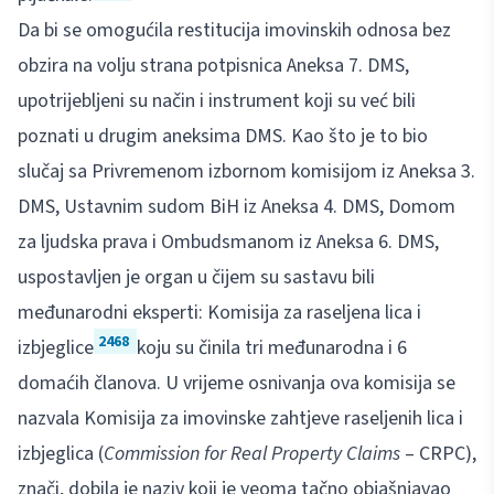
Da bi se omogućila restitucija imovinskih odnosa bez
obzira na volju strana potpisnica Aneksa 7. DMS,
upotrijebljeni su način i instrument koji su već bili
poznati u drugim aneksima DMS. Kao što je to bio
slučaj sa Privremenom izbornom komisijom iz Aneksa 3.
DMS, Ustavnim sudom BiH iz Aneksa 4. DMS, Domom
za ljudska prava i Ombudsmanom iz Aneksa 6. DMS,
uspostavljen je organ u čijem su sastavu bili
međunarodni eksperti: Komisija za raseljena lica i
2468
izbjeglice
koju su činila tri međunarodna i 6
domaćih članova. U vrijeme osnivanja ova komisija se
nazvala Komisija za imovinske zahtjeve raseljenih lica i
izbjeglica (
Commission for Real Property Claims
– CRPC),
znači, dobila je naziv koji je veoma tačno objašnjavao