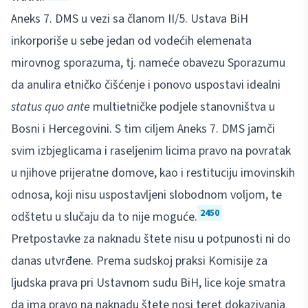
Aneks 7. DMS u vezi sa članom II/5. Ustava BiH
inkorporiše u sebe jedan od vodećih elemenata
mirovnog sporazuma, tj. nameće obavezu Sporazumu
da anulira etničko čišćenje i ponovo uspostavi idealni
status quo ante
multietničke podjele stanovništva u
Bosni i Hercegovini. S tim ciljem Aneks 7. DMS jamči
svim izbjeglicama i raseljenim licima pravo na povratak
u njihove prijeratne domove, kao i restituciju imovinskih
odnosa, koji nisu uspostavljeni slobodnom voljom, te
2450
odštetu u slučaju da to nije moguće.
Pretpostavke za naknadu štete nisu u potpunosti ni do
danas utvrđene. Prema sudskoj praksi Komisije za
ljudska prava pri Ustavnom sudu BiH, lice koje smatra
da ima pravo na naknadu štete nosi teret dokazivanja