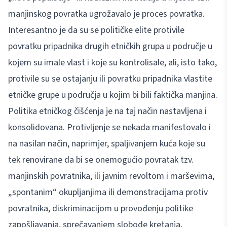
manjinskog povratka ugrožavalo je proces povratka.
Interesantno je da su se političke elite protivile
povratku pripadnika drugih etničkih grupa u područje u
kojem su imale vlast i koje su kontrolisale, ali, isto tako,
protivile su se ostajanju ili povratku pripadnika vlastite
etničke grupe u područja u kojim bi bili faktička manjina.
Politika etničkog čišćenja je na taj način nastavljena i
konsolidovana. Protivljenje se nekada manifestovalo i
na nasilan način, naprimjer, spaljivanjem kuća koje su
tek renovirane da bi se onemogućio povratak tzv.
manjinskih povratnika, ili javnim revoltom i marševima,
„spontanim“ okupljanjima ili demonstracijama protiv
povratnika, diskriminacijom u provođenju politike
zapošljavanja, sprečavanjem slobode kretanja,