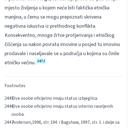
mjesto življenja u kojem neće biti faktička etnička
manjina, u čemu se mogu prepoznati skrivena
negativna iskustva iz prethodnog konflikta.
Konsekventno, mnoge žrtve protjerivanja i etničkog
čišćenja su nakon povrata imovine u posjed tu imovinu
prodavale i naseljavale se u područja u kojima su činile
2472
etničku većinu.
Footnotes
Ove osobe oficijelno imaju status
izbjeglica
.
Ove osobe oficijelno imaju status
interno raseljenih
osoba
.
Andersen,
1996, str. 194. i
Bagshaw
, 1997, str. 1. i dalje sa