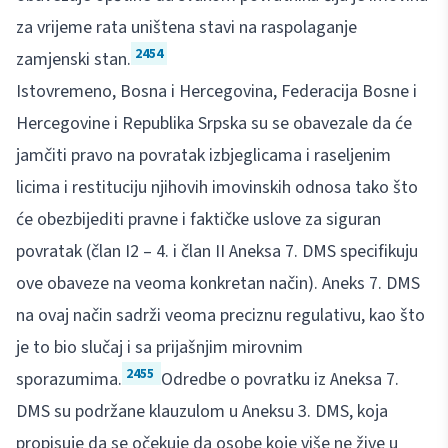
za vrijeme rata uništena stavi na raspolaganje
2454
zamjenski stan.
Istovremeno, Bosna i Hercegovina, Federacija Bosne i
Hercegovine i Republika Srpska su se obavezale da će
jamčiti pravo na povratak izbjeglicama i raseljenim
licima i restituciju njihovih imovinskih odnosa tako što
će obezbijediti pravne i faktičke uslove za siguran
povratak (član I2 – 4. i član II Aneksa 7. DMS specifikuju
ove obaveze na veoma konkretan način). Aneks 7. DMS
na ovaj način sadrži veoma preciznu regulativu, kao što
je to bio slučaj i sa prijašnjim mirovnim
2455
sporazumima.
Odredbe o povratku iz Aneksa 7.
DMS su podržane klauzulom u Aneksu 3. DMS, koja
propisuje da se očekuje da osobe koje više ne žive u