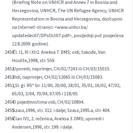
(
Briefing Note on UNHCR and Annex 7 in Bosnia and
Herzegovina
, UNHCR, The UN Refugee Agency, UNHCR
Representation in Bosnia and Herzegovina, dostupno
na Internet-stranici:
<www.unhcr.ba/
updatedec07/DPsOct07.pdf>, posljednji put posjećena
12.8.2009. godine).
Čl. I1, XI i XII2. Aneksa 7. DMS; vidi, takođe,
Van
Houtte,
1998, str. 559.
Uporedi, naprimjer, CH/01/7243 ili CH/03/15015.
Vidi, naprimjer, CH/02/12065 ili CH/03/15083.
„Sl. gl. RS“ br. 11/00, 20/00, 18/01, 35/01, 16/02, 47/02,
65/03, 3/04, 70/04, 67/05 i 118/05.
O pojedinostima vidi, CH/02/10804.
Szasz,
1996, str. 312. i dalje;
Szasz,
1995.a, str. 404.
Član IV1, 2. rečenica, Aneksa 3. DMS; uporedi i
Andersen,
1996, str. 199. i dalje.