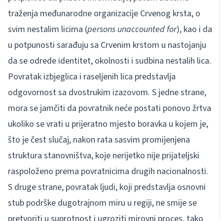
traženja međunarodne organizacije Crvenog krsta, o
svim nestalim licima (
persons unaccounted for
), kao i da
u potpunosti sarađuju sa Crvenim krstom u nastojanju
da se odrede identitet, okolnosti i sudbina nestalih lica.
Povratak izbjeglica i raseljenih lica predstavlja
odgovornost sa dvostrukim izazovom. S jedne strane,
mora se jamčiti da povratnik neće postati ponovo žrtva
ukoliko se vrati u prijeratno mjesto boravka u kojem je,
što je čest slučaj, nakon rata sasvim promijenjena
struktura stanovništva, koje nerijetko nije prijateljski
raspoloženo prema povratnicima drugih nacionalnosti.
S druge strane, povratak ljudi, koji predstavlja osnovni
stub podrške dugotrajnom miru u regiji, ne smije se
pretvoriti u suprotnost i ugroziti mirovni proces, tako