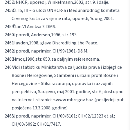
UNHCR, uporedi,
Winkelmann,
2002, str. 9. i dalje.
Čl. I5, III – o ulozi UNHCR-a i Međunarodnog komiteta
Crvenog krsta za vrijeme rata, uporedi,
Young,
2001.
Član VI Aneksa 7. DMS.
Uporedi,
Andersen,
1996, str. 193.
Hayden,
1998, glava
Discrediting the Peace
.
Uporedi, naprimjer, CH/99/1961-D&M.
Simor,
1996
,
str. 653. sa daljnjim referencama.
Vidi statistiku Ministarstva za ljudska prava i izbjeglice
Bosne i Hercegovine, Stambeni i urbani profil Bosne i
Hercegovine – Slika razaranja, oporavka i razvojnih
perspektiva, Sarajevo, maj 2001. godine, str. 6; dostupno
na Internet-stranici:
<www.mhrr.gov.ba>
(posljednji put
posjećena 13.3.2008. godine).
Uporedi, naprimjer, CH/00/6101; CH/02/12323
et al
.;
CH/00/5092; CH/01/7417.