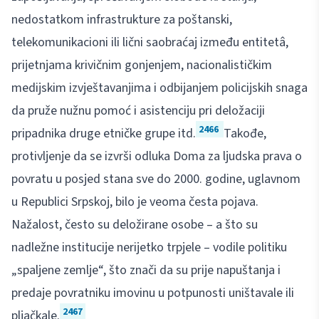
nedostatkom infrastrukture za poštanski,
telekomunikacioni ili lični saobraćaj između entitetâ,
prijetnjama krivičnim gonjenjem, nacionalističkim
medijskim izvještavanjima i odbijanjem policijskih snaga
da pruže nužnu pomoć i asistenciju pri deložaciji
2466
pripadnika druge etničke grupe itd.
Takođe,
protivljenje da se izvrši odluka Doma za ljudska prava o
povratu u posjed stana sve do 2000. godine, uglavnom
u Republici Srpskoj, bilo je veoma česta pojava.
Nažalost, često su deložirane osobe – a što su
nadležne institucije nerijetko trpjele – vodile politiku
„spaljene zemlje“, što znači da su prije napuštanja i
predaje povratniku imovinu u potpunosti uništavale ili
2467
pljačkale.