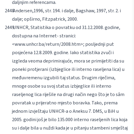
daljnjim referencama.
Andersen,
1996, str. 194. i dalje,
Bagshaw
, 1997, str. 2. i
dalje; opširno,
Fitzpatrick
, 2000.
UNHCR, Statistika o povratku od 31.12.2008. godine,
dostupna na Internet- stranici:
<www.unhcr.ba/return/2008.htm>;
posljednji put
posjećena 12.8.2009. godine. Iako statistika zvuči i
izgleda veoma deprimirajuće, mora se primijetiti da su
poneki protjerani (izbjeglice ili interno raseljena lica) u
međuvremenu izgubili taj status. Drugim riječima,
mnoge osobe su svoj status izbjeglice ili interno
raseljenog lica riješile na drugi način nego što je to sâm
povratak u prijeratno mjesto boravka. Tako, prema
jednom izvještaju UNHCR-a o Aneksu 7. DMS, u BiH u
2005. godini još je bilo 135.000 interno raseljenih lica koja
su i dalje bila u nuždi kada je u pitanju stambeni smještaj