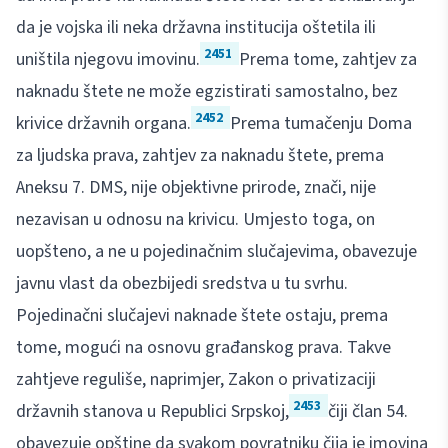
da je vojska ili neka državna institucija oštetila ili
2451
uništila njegovu imovinu.
Prema tome, zahtjev za
naknadu štete ne može egzistirati samostalno, bez
2452
krivice državnih organa.
Prema tumačenju Doma
za ljudska prava, zahtjev za naknadu štete, prema
Aneksu 7. DMS, nije objektivne prirode, znači, nije
nezavisan u odnosu na krivicu. Umjesto toga, on
uopšteno, a ne u pojedinačnim slučajevima, obavezuje
javnu vlast da obezbijedi sredstva u tu svrhu.
Pojedinačni slučajevi naknade štete ostaju, prema
tome, mogući na osnovu građanskog prava. Takve
zahtjeve reguliše, naprimjer, Zakon o privatizaciji
2453
državnih stanova u Republici Srpskoj,
čiji član 54.
obavezuje opštine da svakom povratniku čija je imovina