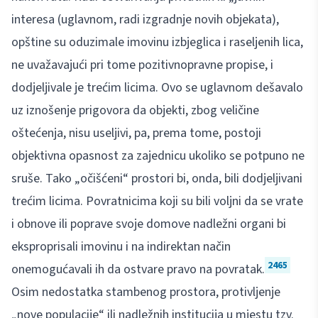
interesa (uglavnom, radi izgradnje novih objekata),
opštine su oduzimale imovinu izbjeglica i raseljenih lica,
ne uvažavajući pri tome pozitivnopravne propise, i
dodjeljivale je trećim licima. Ovo se uglavnom dešavalo
uz iznošenje prigovora da objekti, zbog veličine
oštećenja, nisu useljivi, pa, prema tome, postoji
objektivna opasnost za zajednicu ukoliko se potpuno ne
sruše. Tako „očišćeni“ prostori bi, onda, bili dodjeljivani
trećim licima. Povratnicima koji su bili voljni da se vrate
i obnove ili poprave svoje domove nadležni organi bi
eksproprisali imovinu i na indirektan način
2465
onemogućavali ih da ostvare pravo na povratak.
Osim nedostatka stambenog prostora, protivljenje
„nove populacije“ ili nadležnih institucija u mjestu tzv.