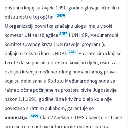
opštini u kojoj su živjele 1991. godine glasaju lično ili u
2456
odsutnosti u toj opštini.
U organizaciji povratka značajnu ulogu imaju visoki
2457
komesar UN za izbjeglice
i UNHCR, Međunarodni
komitet Crvenog krsta i UN razvojni program (u
2458
daljnjem tekstu i kao: UNDP).
Povratnicima koji se
terete da su počinili određeno krivično djelo, osim za
ozbiljna kršenja međunarodnog humanitarnog prava
koja su definisana u Statutu Međunarodnog suda za
ratne zločine počinjene na prostoru bivše Jugoslavije
nakon 1.1.1991. godine ili za krivično djelo koje nije
povezano s ratnim sukobom, garantuje se
2459
amnestija
.
Član V Aneksa 7. DMS obavezuje strane
potpisnice da pribave informacije, putem sistema