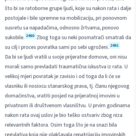
što bi se ratoborne grupe ljudi, koje su nakon rata i dalje
postojale i bile spremne na mobilizaciju, pri ponovnom
susretu sa napadačima, odnosno žrtvama, ponovo
2460
sukobile.
Zbog toga su neki posmatrači smatrali da
2461
su cilj i proces povratka sami po sebi ugroženi.
Da bi se ljudi vratili u svoje prijeratne domove, oni nisu
morali samo prevladati traumatična iskustva iz rata. U
velikoj mjeri povratak je zavisio i od toga da li će se
vlasniku ili nosiocu stanarskog prava, tj. članu njegovog
domaćinstva, vratiti posjed na prijeratnoj imovini u
privatnom ili društvenom vlasništvu. U prvim godinama
nakon rata ovaj uslov je bio teško ostvariv zbog niza
relevantnih faktora. Osim toga što je na snazi bila
regulativa koja nije olakšavala repatrijaciju imovinskih