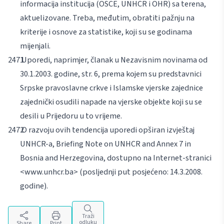
informacija institucija (OSCE, UNHCR i OHR) sa terena,
aktuelizovane. Treba, međutim, obratiti pažnju na
kriterije i osnove za statistike, koji su se godinama
mijenjali.
Uporedi, naprimjer, članak u Nezavisnim novinama od
30.1.2003. godine, str. 6, prema kojem su predstavnici
Srpske pravoslavne crkve i Islamske vjerske zajednice
zajednički osudili napade na vjerske objekte koji su se
desili u Prijedoru u to vrijeme.
O razvoju ovih tendencija uporedi opširan izvještaj
UNHCR-a,
Briefing Note on UNHCR and
Annex 7 in
Bosnia and Herzegovina
, dostupno na Internet-stranici
<www.unhcr.ba>
(posljednji put posjećeno: 14.3.2008.
godine).
Traži
odluku
Share
Print