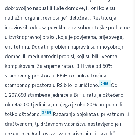
dobrovoljno napustili tuđe domove, ili oni koje su
nadležni organi „revnosnije“ deložirali. Restitucija
imovinskih odnosa povukla je za sobom teške probleme
u izvršnopravnoj praksi, koja je povjerena, prije svega,
entitetima. Dodatni problem napravili su mnogobrojni
domaći ili međunarodni propisi, koji su bili i veoma
komplikovani. Za vrijeme rata u BiH više od 50%
stambenog prostora u FBiH i otprilike trećina
2463
stambenog prostora u RS bilo je uništeno.
Od
1.207.693 stambene jedinice u BiH u ratu je oštećeno
oko 452.000 jedinica, od čega je oko 80% potpuno ili
2464
teško oštećeno.
Razaranje objekata u privatnom ili
društvenom, tj. državnom vlasništvu nastavljeno je i
nakon rata. Radi ostvarivanja privatnih ili „javnih“