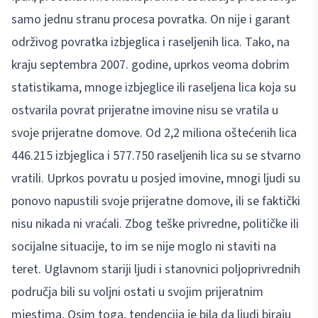
samo jednu stranu procesa povratka. On nije i garant
održivog povratka izbjeglica i raseljenih lica. Tako, na
kraju septembra 2007. godine, uprkos veoma dobrim
statistikama, mnoge izbjeglice ili raseljena lica koja su
ostvarila povrat prijeratne imovine nisu se vratila u
svoje prijeratne domove. Od 2,2 miliona oštećenih lica
446.215 izbjeglica i 577.750 raseljenih lica su se stvarno
vratili. Uprkos povratu u posjed imovine, mnogi ljudi su
ponovo napustili svoje prijeratne domove, ili se faktički
nisu nikada ni vraćali. Zbog teške privredne, političke ili
socijalne situacije, to im se nije moglo ni staviti na
teret. Uglavnom stariji ljudi i stanovnici poljoprivrednih
područja bili su voljni ostati u svojim prijeratnim
mjestima. Osim toga, tendencija je bila da ljudi biraju