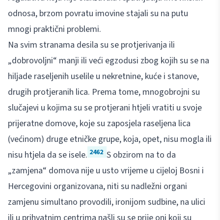
odnosa, brzom povratu imovine stajali su na putu
mnogi praktični problemi.
Na svim stranama desila su se protjerivanja ili
„dobrovoljni“ manji ili veći egzodusi zbog kojih su se na
hiljade raseljenih uselile u nekretnine, kuće i stanove,
drugih protjeranih lica. Prema tome, mnogobrojni su
slučajevi u kojima su se protjerani htjeli vratiti u svoje
prijeratne domove, koje su zaposjela raseljena lica
(većinom) druge etničke grupe, koja, opet, nisu mogla ili
2462
nisu htjela da se isele.
S obzirom na to da
„zamjena“ domova nije u usto vrijeme u cijeloj Bosni i
Hercegovini organizovana, niti su nadležni organi
zamjenu simultano provodili, ironijom sudbine, na ulici
ili u prihvatnim centrima našli su se prije oni koji su