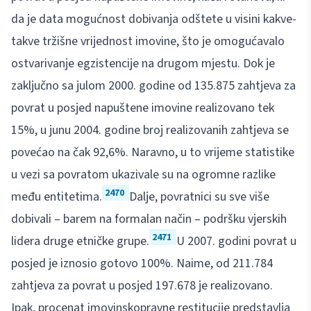
da je data mogućnost dobivanja odštete u visini kakve-
takve tržišne vrijednost imovine, što je omogućavalo
ostvarivanje egzistencije na drugom mjestu. Dok je
zaključno sa julom 2000. godine od 135.875 zahtjeva za
povrat u posjed napuštene imovine realizovano tek
15%, u junu 2004. godine broj realizovanih zahtjeva se
povećao na čak 92,6%. Naravno, u to vrijeme statistike
u vezi sa povratom ukazivale su na ogromne razlike
2470
među entitetima.
Dalje, povratnici su sve više
dobivali – barem na formalan način – podršku vjerskih
2471
lidera druge etničke grupe.
U 2007. godini povrat u
posjed je iznosio gotovo 100%. Naime, od 211.784
zahtjeva za povrat u posjed 197.678 je realizovano.
Ipak, procenat imovinskopravne restitucije predstavlja