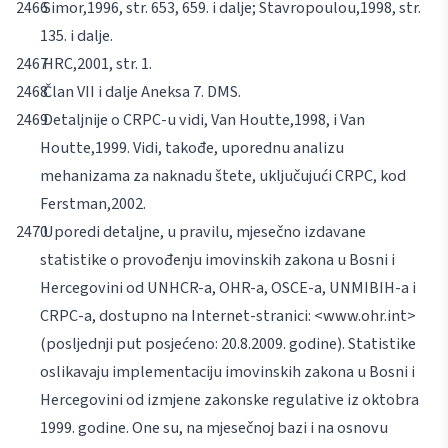
Simor,
1996, str. 653, 659. i dalje;
Stavropoulou,
1998, str.
135. i dalje.
HRC,
2001, str. 1.
Član VII i dalje Aneksa 7. DMS.
Detaljnije o CRPC-u vidi,
Van Houtte,
1998, i
Van
Houtte,
1999. Vidi, takođe, uporednu analizu
mehanizama za naknadu štete, uključujući CRPC, kod
Ferstman
,
2002.
Uporedi detaljne, u pravilu, mjesečno izdavane
statistike o provođenju imovinskih zakona u Bosni i
Hercegovini od UNHCR-a, OHR-a, OSCE-a, UNMIBIH-a i
CRPC-a, dostupno na Internet-stranici:
<www.ohr.int>
(posljednji put posjećeno: 20.8.2009. godine). Statistike
oslikavaju implementaciju imovinskih zakona u Bosni i
Hercegovini od izmjene zakonske regulative iz oktobra
1999. godine. One su, na mjesečnoj bazi i na osnovu