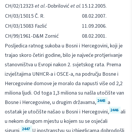
CH/02/12323
et al
.-Dobrilović
et al
.
15.12.2005.
CH/03/15015 Č. R.
08.02.2007.
CH/03/15083 Fazlić
11.09.2006.
CH/99/1961-D&M Zornić
08.02.2001.
Posljedica ratnog sukoba u Bosni i Hercegovini, koji je
trajao skoro četiri godine, bilo je najveće protjerivanje
stanovništva u Evropi nakon 2. svjetskog rata. Prema
izvještajima UNHCR-a i OSCE-a, na području Bosne i
Hercegovine domove je moralo da napusti više od 2,2
miliona ljudi. Od toga 1,3 miliona su našla utočište van
2445
Bosne i Hercegovine, u drugim državama,
a
2446
ostatak je utočište našao u Bosni i Hercegovini,
ali
u nekom drugom mjestu u kojem su se osjećali
2447
sigurni.
U inostranstvu su izbjeglicama dobrodošli