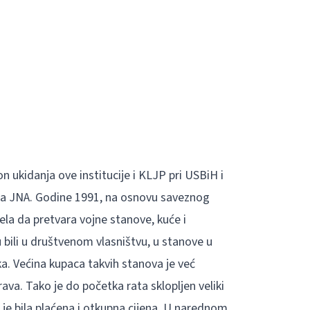
 ukidanja ove institucije i KLJP pri USBiH i
 lica JNA. Godine 1991, na osnovu saveznog
ela da pretvara vojne stanove, kuće i
u bili u društvenom vlasništvu, u stanove u
ika. Većina kupaca takvih stanova je već
a. Tako je do početka rata sklopljen veliki
je bila plaćena i otkupna cijena. U narednom