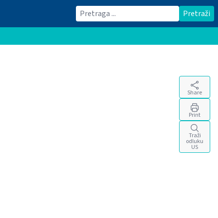
Traži
Pretraži
Share
Print
Traži
odluku
US