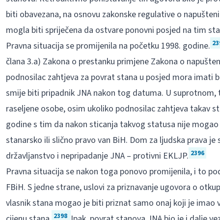
biti obavezana, na osnovu zakonske regulative o napušteni
mogla biti spriječena da ostvare ponovni posjed na tim sta
23
Pravna situacija se promijenila na početku 1998. godine.
člana 3.a) Zakona o prestanku primjene Zakona o napušten
podnosilac zahtjeva za povrat stana u posjed mora imati bh
smije biti pripadnik JNA nakon tog datuma. U suprotnom, tak
raseljene osobe, osim ukoliko podnosilac zahtjeva takav st
godine s tim da nakon sticanja takvog statusa nije mogao 
stanarsko ili slično pravo van BiH. Dom za ljudska prava je
2396
državljanstvo i nepripadanje JNA – protivni EKLJP.
Pravna situacija se nakon toga ponovo promijenila, i to 
FBiH. S jedne strane, uslovi za priznavanje ugovora o otkup
vlasnik stana mogao je biti priznat samo onaj koji je imao v
2398
cijenu stana.
Ipak, povrat stanova JNA bio je i dalje vez