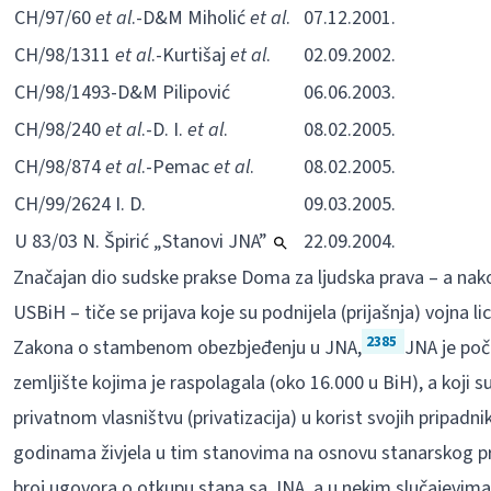
CH/97/60
et al
.-D&M Miholić
et al
.
07.12.2001.
CH/98/1311
et al
.-Kurtišaj
et al
.
02.09.2002.
CH/98/1493-D&M Pilipović
06.06.2003.
CH/98/240
et al
.-D. I.
et al
.
08.02.2005.
CH/98/874
et al
.-Pemac
et al
.
08.02.2005.
CH/99/2624 I. D.
09.03.2005.
U 83/03 N. Špirić „Stanovi JNA”
22.09.2004.
Značajan dio sudske prakse Doma za ljudska prava – a nakon
USBiH – tiče se prijava koje su podnijela (prijašnja) vojna
2385
Zakona o stambenom obezbjeđenju u JNA,
JNA je poč
zemljište kojima je raspolagala (oko 16.000 u BiH), a koji s
privatnom vlasništvu (privatizacija) u korist svojih pripadn
godinama živjela u tim stanovima na osnovu stanarskog prav
broj ugovora o otkupu stana sa JNA, a u nekim slučajevima 