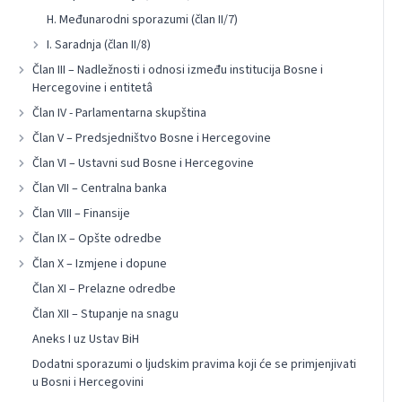
H. Međunarodni sporazumi (član II/7)
I. Saradnja (član II/8)
Član III – Nadležnosti i odnosi između institucija Bosne i
Hercegovine i entitetâ
Član IV - Parlamentarna skupština
Član V – Predsjedništvo Bosne i Hercegovine
Član VI – Ustavni sud Bosne i Hercegovine
Član VII – Centralna banka
Član VIII – Finansije
Član IX – Opšte odredbe
Član X – Izmjene i dopune
Član XI – Prelazne odredbe
Član XII – Stupanje na snagu
Aneks I uz Ustav BiH
Dodatni sporazumi o ljudskim pravima koji će se primjenjivati
u Bosni i Hercegovini