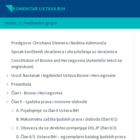
Idi na sadržaj
KOMENTAR USTAVA BIH
Home
/
2. Predmetne grupe
Predgovor Christiana Steinera i Nedima Ademovića
Spisak korištenih skraćenica i obrazloženja uz skraćenice
Constitution of Bosnia and Herzegovina (Autentični tekst na
engleskom)
Uvod: Nastanak i legitimitet Ustava Bosne i Hercegovine
Preambula
Član I - Bosna i Hercegovina
Član II – Ljudska prava i osnovne slobode
A. Pojašnjenje za član II Ustava BiH
B. Maksimalna zaštita ljudskih prava i sloboda (član II/1)
C. Obaveza da se direktno primjenjuje EKLJP (član II/2)
D. Član II/3. Ustava BiH – egzemplarni katalog ljudskih prava