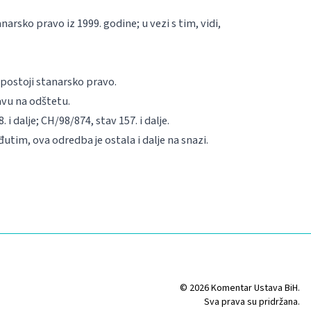
arsko pravo iz 1999. godine; u vezi s tim, vidi,
postoji stanarsko pravo.
avu na odštetu.
8. i dalje; CH/98/874, stav 157. i dalje.
đutim, ova odredba je ostala i dalje na snazi.
© 2026 Komentar Ustava BiH.
Sva prava su pridržana.