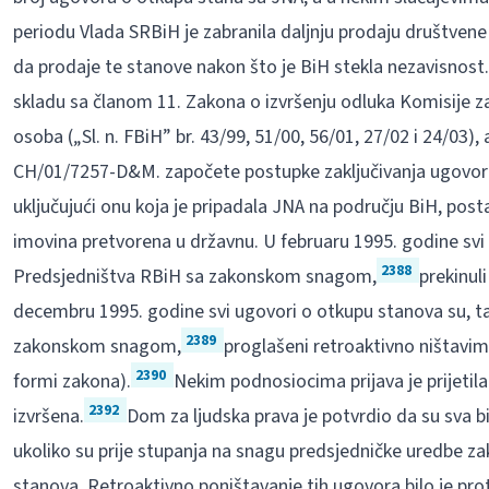
periodu Vlada SRBiH je zabranila daljnju prodaju društvene
da prodaje te stanove nakon što je BiH stekla nezavisnost.
skladu sa članom 11. Zakona o izvršenju odluka Komisije za 
osoba („Sl. n. FBiH” br. 43/99, 51/00, 56/01, 27/02 i 24/03)
CH/01/7257-D&M. započete postupke zaključivanja ugovora
uključujući onu koja je pripadala JNA na području BiH, post
imovina pretvorena u državnu. U februaru 1995. godine svi 
2388
Predsjedništva RBiH sa zakonskom snagom,
prekinul
decembru 1995. godine svi ugovori o otkupu stanova su, t
2389
zakonskom snagom,
proglašeni retroaktivno ništavim
2390
formi zakona).
Nekim podnosiocima prijava je prijetila
2392
izvršena.
Dom za ljudska prava je potvrdio da su sva bi
ukoliko su prije stupanja na snagu predsjedničke uredbe za
stanova. Retroaktivno poništavanje tih ugovora bilo je pro