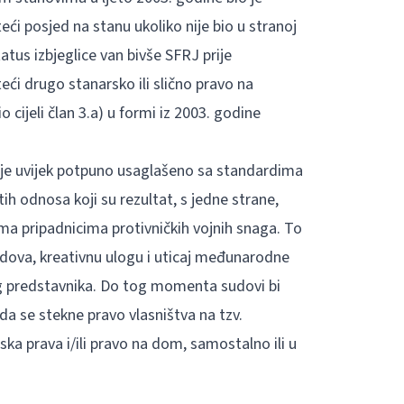
ći posjed na stanu ukoliko nije bio u stranoj
tatus izbjeglice van bivše SFRJ prije
ći drugo stanarsko ili slično pravo na
io cijeli član 3.a) u formi iz 2003. godine
nije uvijek potpuno usaglašeno sa standardima
ih odnosa koji su rezultat, s jedne strane,
rema pripadnicima protivničkih vojnih snaga. To
sudova, kreativnu ulogu i uticaj međunarodne
okog predstavnika. Do tog momenta sudovi bi
a se stekne pravo vlasništva na tzv.
ska prava i/ili pravo na dom, samostalno ili u