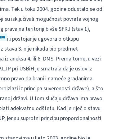
ma. Tek u toku 2004. godine odustalo se od
oji su isključivali mogućnost povrata vojnog
g prava na teritoriji bivše SFRJ (stav 1),
400
ili postojanje ugovora o otkupu
z stava 3. nije nikada bio predmet
 iz aneksa 4. ili 6. DMS. Prema tome, u vezi
LJP pri USBiH je smatrala da je uslov iz
imno pravo da brani i nameće građanima
proizlazi iz principa suverenosti države), a što
stranoj državi. U tom slučaju država ima pravo
lati adekvatnu odštetu. Kad je riječ o stavu
P, jer su suprotni principu proporcionalnosti
 stanovima u ljeto 2003. godine bio je