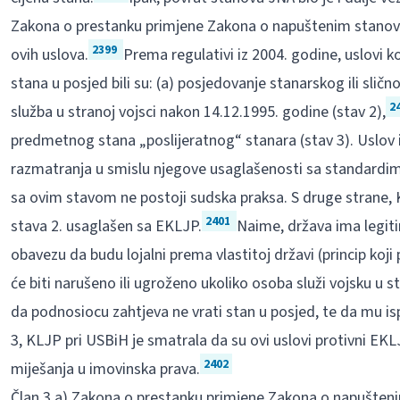
Zakona o prestanku primjene Zakona o napuštenim stanovi
2399
ovih uslova.
Prema regulativi iz 2004. godine, uslovi k
stana u posjed bili su: (a) posjedovanje stanarskog ili slično
2
služba u stranoj vojsci nakon 14.12.1995. godine (stav 2),
predmetnog stana „poslijeratnog“ stanara (stav 3). Uslov i
razmatranja u smislu njegove usaglašenosti sa standardima
sa ovim stavom ne postoji sudska praksa. S druge strane, K
2401
stava 2. usaglašen sa EKLJP.
Naime, država ima legit
obavezu da budu lojalni prema vlastitoj državi (princip koji 
će biti narušeno ili ugroženo ukoliko osoba služi vojsku u 
da podnosiocu zahtjeva ne vrati stan u posjed, te da mu isp
3, KLJP pri USBiH je smatrala da su ovi uslovi protivni EKLJ
2402
miješanja u imovinska prava.
Član 3.a) Zakona o prestanku primjene Zakona o napuštenim