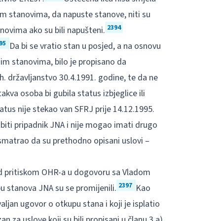
m stanovima, da napuste stanove, niti su
2394
novima ako su bili napušteni.
95
Da bi se vratio stan u posjed, a na osnovu
im stanovima, bilo je propisano da
. državljanstvo 30.4.1991. godine, te da ne
va osoba bi gubila status izbjeglice ili
atus nije stekao van SFRJ prije 14.12.1995.
biti pripadnik JNA i nije mogao imati drugo
 smatrao da su prethodno opisani uslovi –
pod pritiskom OHR-a u dogovoru sa Vladom
2397
u stanova JNA su se promijenili.
Kao
aljan ugovor o otkupu stana i koji je isplatio
an za uslove koji su bili propisani u članu 3.a)