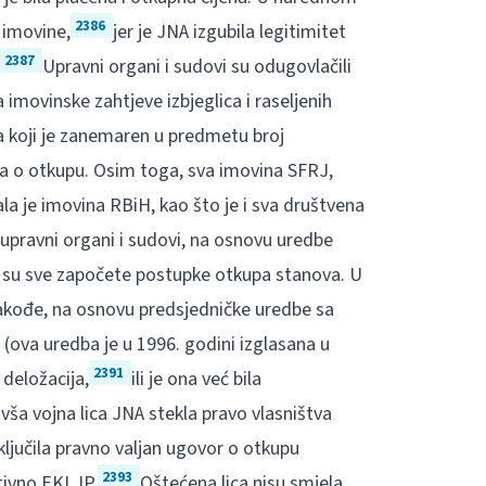
2386
 imovine,
jer je JNA izgubila legitimitet
2387
Upravni organi i sudovi su odugovlačili
imovinske zahtjeve izbjeglica i raseljenih
, a koji je zanemaren u predmetu broj
 o otkupu. Osim toga, sva imovina SFRJ,
ala je imovina RBiH, kao što je i sva društvena
upravni organi i sudovi, na osnovu uredbe
i su sve započete postupke otkupa stanova. U
akođe, na osnovu predsjedničke uredbe sa
 (ova uredba je u 1996. godini izglasana u
2391
 deložacija,
ili je ona već bila
vša vojna lica JNA stekla pravo vlasništva
ključila pravno valjan ugovor o otkupu
2393
tivno EKLJP.
Oštećena lica nisu smjela