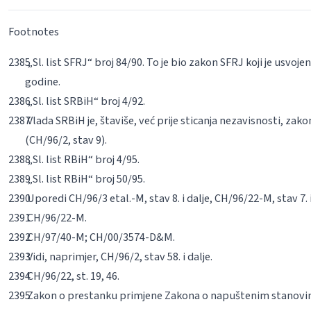
Footnotes
„Sl. list SFRJ“ broj 84/90. To je bio zakon SFRJ koji je usvojen
godine.
„Sl. list SRBiH“ broj 4/92.
Vlada SRBiH je, štaviše, već prije sticanja nezavisnosti, za
(CH/96/2, stav 9).
„Sl. list RBiH“ broj 4/95.
„Sl. list RBiH“ broj 50/95.
Uporedi CH/96/3
et
al
.-M, stav 8. i dalje, CH/96/22-M, stav 7. i 
CH/96/22-M.
CH/97/40-M; CH/00/3574-D&M.
Vidi, naprimjer, CH/96/2, stav 58. i dalje.
CH/96/22, st. 19, 46.
Zakon o prestanku primjene Zakona o napuštenim stanovima 