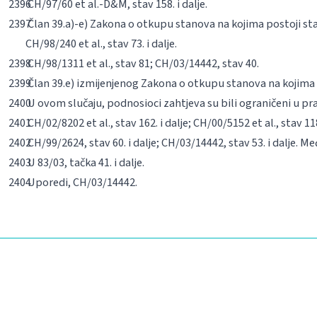
CH/97/60
et al
.-D&M, stav 158. i dalje.
Član 39.a)-e) Zakona o otkupu stanova na kojima postoji stan
CH/98/240
et al
., stav 73. i dalje.
CH/98/1311
et al
., stav 81; CH/03/14442, stav 40.
Član 39.e) izmijenjenog Zakona o otkupu stanova na kojima 
U ovom slučaju, podnosioci zahtjeva su bili ograničeni u pr
CH/02/8202
et al
., stav 162. i dalje; CH/00/5152
et al
., stav 11
CH/99/2624, stav 60. i dalje; CH/03/14442, stav 53. i dalje. Me
U 83/03, tačka 41. i dalje.
Uporedi, CH/03/14442.