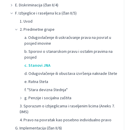
E. Diskriminacija (član II/4)
F. Izbjeglice i raseljena lica (član II/5)
1. Uvod
2. Predmetne grupe
a. Odugovlačenje ili uskraćivanje prava na povrat u
posjed imovine
b. Sporovi o stanarskom pravu i ostalim pravima na
posjed
c. Stanovi JNA
d. Odugovlačenje ili obustava izvršenja naknade štete
e. Ratna šteta
f. "Stara devizna štednja"
g. Penzije i socijalna zaštita
3. Sporazum o izbjeglicama i raseljenim licima (Aneks 7.
DMS)
4. Pravo na povratak kao posebno individualno pravo
G. Implementacija (član II/6)