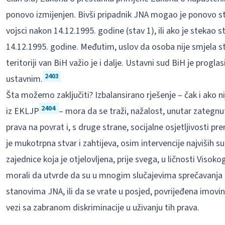
ponovo izmijenjen. Bivši pripadnik JNA mogao je ponovo ste
vojsci nakon 14.12.1995. godine (stav 1), ili ako je stekao s
14.12.1995. godine. Međutim, uslov da osoba nije smjela ste
teritoriji van BiH važio je i dalje. Ustavni sud BiH je proglas
2403
ustavnim.
Šta možemo zaključiti? Izbalansirano rješenje – čak i ako 
2404
iz EKLJP
– mora da se traži, nažalost, unutar zategnut
prava na povrat i, s druge strane, socijalne osjetljivosti p
je mukotrpna stvar i zahtijeva, osim intervencije najviših 
zajednice koja je otjelovljena, prije svega, u ličnosti Vis
morali da utvrde da su u mnogim slučajevima sprečavanja d
stanovima JNA, ili da se vrate u posjed, povrijeđena imovin
vezi sa zabranom diskriminacije u uživanju tih prava.