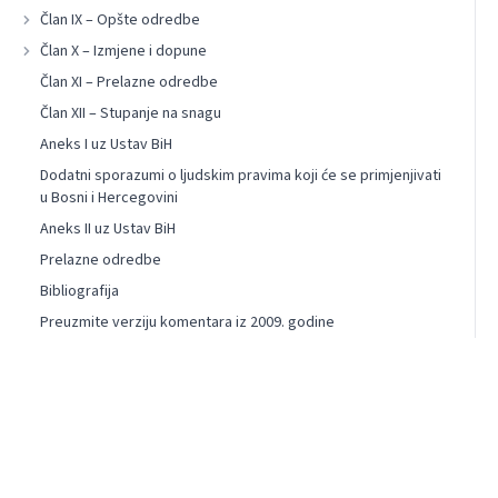
Član IX – Opšte odredbe
Član X – Izmjene i dopune
Član XI – Prelazne odredbe
Član XII – Stupanje na snagu
Aneks I uz Ustav BiH
Dodatni sporazumi o ljudskim pravima koji će se primjenjivati
u Bosni i Hercegovini
Aneks II uz Ustav BiH
Prelazne odredbe
Bibliografija
Preuzmite verziju komentara iz 2009. godine