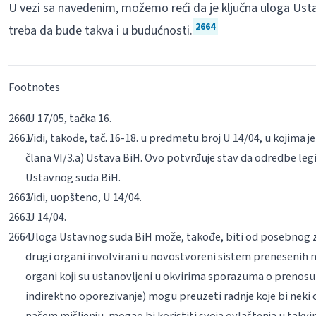
U vezi sa navedenim, možemo reći da je ključna uloga Ust
2664
treba da bude takva i u budućnosti.
Footnotes
U 17/05, tačka 16.
Vidi, takođe, tač. 16-18. u predmetu broj U 14/04, u kojima
člana VI/3.a) Ustava BiH. Ovo potvrđuje stav da odredbe legi
Ustavnog suda BiH.
Vidi, uopšteno, U 14/04.
U 14/04.
Uloga Ustavnog suda BiH može, takođe, biti od posebnog zn
drugi organi involvirani u novostvoreni sistem prenesenih na
organi koji su ustanovljeni u okvirima sporazuma o prenos
indirektno oporezivanje) mogu preuzeti radnje koje bi neki o
našem mišljenju, mogao bi koristiti svoja ovlaštenja u tak