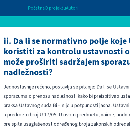
Početna
O projektu
Autori
ii. Da li se normativno polje koj
koristiti za kontrolu ustavnosti
može proširiti sadržajem sporaz
nadležnosti?
Jednostavnije rečeno, postavlja se pitanje: Da li se Ustav
sporazuma o prenosu nadležnosti kako bi preispitivao ust
praksa Ustavnog suda BiH nije u potpunosti jasna. Ustavni 
u predmetu broj U 17/05. U ovom predmetu, naime, podnosi
preispita usaglašenost određenog broja zakonskih odreda