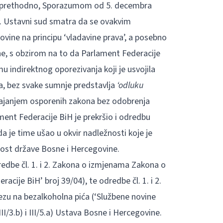
je prethodno, Sporazumom od 5. decembra
e. Ustavni sud smatra da se ovakvim
vine na principu ‘vladavine prava’, a posebno
ne, s obzirom na to da Parlament Federacije
indirektnog oporezivanja koji je usvojila
a, bez svake sumnje predstavlja
‘odluku
vajanjem osporenih zakona bez odobrenja
ent Federacije BiH je prekršio i odredbu
a je time ušao u okvir nadležnosti koje je
ost države Bosne i Hercegovine.
redbe čl. 1. i 2. Zakona o izmjenama Zakona o
cije BiH’ broj 39/04), te odredbe čl. 1. i 2.
 na bezalkoholna pića (‘Službene novine
II/3.b) i III/5.a) Ustava Bosne i Hercegovine.