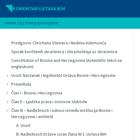
Idi na sadržaj
KOMENTAR USTAVA BIH
Home
/
(c) Efekti sporazuma
Predgovor Christiana Steinera i Nedima Ademovića
Spisak korištenih skraćenica i obrazloženja uz skraćenice
Constitution of Bosnia and Herzegovina (Autentični tekst na
engleskom)
Uvod: Nastanak i legitimitet Ustava Bosne i Hercegovine
Preambula
Član I - Bosna i Hercegovina
Član II – Ljudska prava i osnovne slobode
Član III – Nadležnosti i odnosi između institucija Bosne i
Hercegovine i entitetâ
A. Uvod
B. Nadležnosti Države izvan člana III/1. Ustava BiH