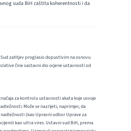
avnog suda BiH zaštita koherentnosti i da
 je Sud zahtjev proglasio dopustivim na osnovu
slative čine sastavni dio ocjene ustavnosti od
ačaja za kontrolu ustavnosti akata koje usvoje
dležnosti. Može se nazrijeti, naprimjer, da
u nadležnosti (kao Upravni odbor Uprave za
cijenili kao
ultra vires
. Ustavni sud BiH, prema
vim predmetima. Uzimajući
per
analogiam
poziciju