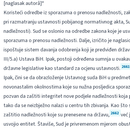
[naglasak autorâ]“
Koristeći odredbe iz sporazuma o prenosu nadležnosti, zak
pri razmatranju ustavnosti pobijanog normativnog akta, Sud
nadležnosti). Sud se oslonio na odredbe zakona koje je us
sporazuma o prenosu nadležnosti. Dalje, izričito je nagla
ispoštuje sistem davanja odobrenja koji je predviđen drža
III/5.a) Ustava BiH. Ipak, postoji određena sumnja u ovakav
2661
državne legislative kao standard za ocjenu ustavnosti.
Ipak, čini se da obrazloženje Ustavnog suda BiH u predme
novonastalim okolnostima koje su nužna posljedica sporaz
pozvan da zaštiti integritet nove podjele nadležnosti koja
tako da se neizbježno nalazi u centru tih zbivanja. Kao što 
2662
zaštitio nadležnosti koje su prenesene na državu,
već 
usvojio entitet. Štaviše, Sud je privremenom mjerom obus