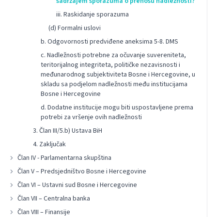
sadržajem sporazuma o prenosu nadležnosti?
iii. Raskidanje sporazuma
(d) Formalni uslovi
b. Odgovornosti predviđene aneksima 5-8. DMS
c. Nadležnosti potrebne za očuvanje suvereniteta,
teritorijalnog integriteta, političke nezavisnosti i
međunarodnog subjektiviteta Bosne i Hercegovine, u
skladu sa podjelom nadležnosti među institucijama
Bosne i Hercegovine
d. Dodatne institucije mogu biti uspostavljene prema
potrebi za vršenje ovih nadležnosti
3. Član III/5.b) Ustava BiH
4. Zaključak
Član IV - Parlamentarna skupština
Član V – Predsjedništvo Bosne i Hercegovine
Član VI – Ustavni sud Bosne i Hercegovine
Član VII – Centralna banka
Član VIII – Finansije