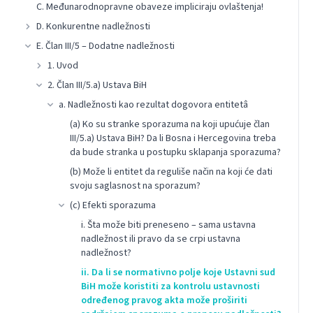
C. Međunarodnopravne obaveze impliciraju ovlaštenja!
D. Konkurentne nadležnosti
E. Član III/5 – Dodatne nadležnosti
1. Uvod
2. Član III/5.a) Ustava BiH
a. Nadležnosti kao rezultat dogovora entitetâ
(a) Ko su stranke sporazuma na koji upućuje član
III/5.a) Ustava BiH? Da li Bosna i Hercegovina treba
da bude stranka u postupku sklapanja sporazuma?
(b) Može li entitet da reguliše način na koji će dati
svoju saglasnost na sporazum?
(c) Efekti sporazuma
i. Šta može biti preneseno – sama ustavna
nadležnost ili pravo da se crpi ustavna
nadležnost?
ii. Da li se normativno polje koje Ustavni sud
BiH može koristiti za kontrolu ustavnosti
određenog pravog akta može proširiti