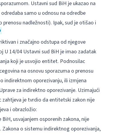
 sporazumom. Ustavni sud BiH je ukazao na
kih odredaba samo u odnosu na odredbe
renosu nadležnosti). Ipak, sud je otišao i
0
riktivan i značajno odstupa od njegove
oj U 14/04 Ustavni sud BiH je imao zadatak
nja koji je usvojio entitet. Podnosilac
 Hercegovina na osnovu sporazuma o prenosu
 o indirektnom oporezivanju, ili izmjena
Uprave za indirektno oporezivanje. Uzimajući
 zahtjeva je tvrdio da entitetski zakon nije
eva i obrazložio:
 BiH, usvajanjem osporenih zakona, nije
. Zakona o sistemu indirektnog oporezivanja,