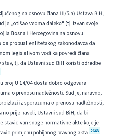
ljučenog na osnovu člana III/5.a) Ustava BiH,
 je „otišao veoma daleko“ (tj. izvan svoje
vojila Bosna i Hercegovina na osnovu
sio da propust entitetskog zakonodavca da
vnom legislativom vodi ka povredi člana
 stav, tj. da Ustavni sud BiH koristi odredbe
tu broj U 14/04 dosta dobro odgovara
uma o prenosu nadležnosti. Sud je, naravno,
 proizlazi iz sporazuma o prenosu nadležnosti,
smo prije naveli, Ustavni sud BiH, da bi
je stavio van snage normativne akte koje je
2663
tavio primjenu pobijanog pravnog akta.