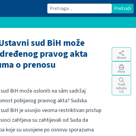
Traži
Pretraži
e Ustavni sud BiH može
 određenog pravog akta
Share
uma o prenosu
Print
Traži
odluku
ni sud BiH može osloniti na sâm sadržaj
US
avnost pobijanog pravnog akta? Sudska
sud BiH je usvojio veoma restriktivan pristup
oci zahtjeva su zahtijevali od Suda da
ba koje su usvojene po osnovu sporazuma