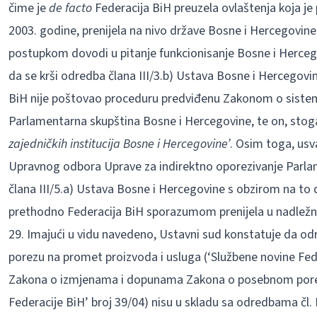
čime je
de facto
Federacija BiH preuzela ovlaštenja koja 
2003. godine, prenijela na nivo države Bosne i Hercegovin
postupkom dovodi u pitanje funkcionisanje Bosne i Hercego
da se krši odredba člana III/3.b) Ustava Bosne i Hercegovi
BiH nije poštovao proceduru predviđenu Zakonom o sistemu 
Parlamentarna skupština Bosne i Hercegovine, te on, stog
zajedničkih institucija Bosne i Hercegovine’
. Osim toga, us
Upravnog odbora Uprave za indirektno oporezivanje Parlam
člana III/5.a) Ustava Bosne i Hercegovine s obzirom na to d
prethodno Federacija BiH sporazumom prenijela u nadležn
29. Imajući u vidu navedeno, Ustavni sud konstatuje da od
porezu na promet proizvoda i usluga (‘Službene novine Federa
Zakona o izmjenama i dopunama Zakona o posebnom porezu
Federacije BiH’ broj 39/04) nisu u skladu sa odredbama čl. I