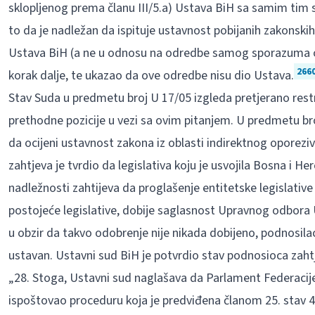
sklopljenog prema članu III/5.a) Ustava BiH sa samim tim
to da je nadležan da ispituje ustavnost pobijanih zakons
Ustava BiH (a ne u odnosu na odredbe samog sporazuma o p
266
korak dalje, te ukazao da ove odredbe nisu dio Ustava.
Stav Suda u predmetu broj U 17/05 izgleda pretjerano rest
prethodne pozicije u vezi sa ovim pitanjem. U predmetu br
da ocijeni ustavnost zakona iz oblasti indirektnog oporeziva
zahtjeva je tvrdio da legislativa koju je usvojila Bosna i
nadležnosti zahtijeva da proglašenje entitetske legislative
postojeće legislative, dobije saglasnost Upravnog odbora 
u obzir da takvo odobrenje nije nikada dobijeno, podnosilac
ustavan. Ustavni sud BiH je potvrdio stav podnosioca zahtj
„28. Stoga, Ustavni sud naglašava da Parlament Federacije
ispoštovao proceduru koja je predviđena članom 25. stav 4