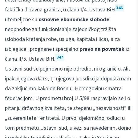
346
faktička državna granica, u članu I/4. Ustava BiH
utemeljene su
osnovne ekonomske slobode
neophodne za funkcionisanje zajedničkog tržišta
(sloboda kretanja robe, usluga, kapitala i lica), a za
izbjeglice i prognane i specijalno
pravo na povratak
iz
347
člana II/5. Ustava BiH.
Ustavni sud se pojmovno nije odredio, ni ograničio. Ali,
ipak, njegova
dicta
, tj. njegova jurisdikcija dopušta nam
da zaključimo kako on Bosnu i Hercegovinu smatra
federacijom. U predmetu broj U 5/98 raspravljalo se i o
pitanju državnog kvaliteta, te stepenu „nezavisnosti“ ili
„suvereniteta“ entitetâ. U prvoj djelomičnoj odluci u
tom predmetu Ustavni sud, u vezi sa navedenim, donio
je nekoliko temeljnih zaključaka. Tako je Sud jasno