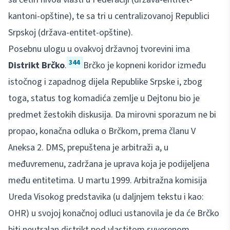
kantoni-opštine), te sa tri u centralizovanoj Republici
Srpskoj (država-entitet-opštine).
Posebnu ulogu u ovakvoj državnoj tvorevini ima
344
Distrikt Brčko
.
Brčko je kopneni koridor između
istočnog i zapadnog dijela Republike Srpske i, zbog
toga, status tog komadića zemlje u Dejtonu bio je
predmet žestokih diskusija. Da mirovni sporazum ne bi
propao, konačna odluka o Brčkom, prema članu V
Aneksa 2. DMS, prepuštena je arbitraži a, u
međuvremenu, zadržana je uprava koja je podijeljena
među entitetima. U martu 1999. Arbitražna komisija
Ureda Visokog predstavika (u daljnjem tekstu i kao:
OHR) u svojoj konačnoj odluci ustanovila je da će Brčko
biti neutralan distrikt pod vlastitom suverenom