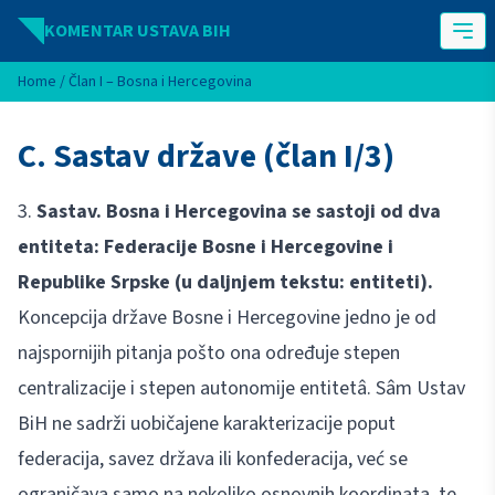
Idi na sadržaj
KOMENTAR USTAVA BIH
Home
/
Član I – Bosna i Hercegovina
C. Sastav države (član I/3)
3.
Sastav. Bosna i Hercegovina se sastoji od dva
entiteta: Federacije Bosne i Hercegovine i
Republike Srpske (u daljnjem tekstu: entiteti).
Koncepcija države Bosne i Hercegovine jedno je od
najspornijih pitanja pošto ona određuje stepen
centralizacije i stepen autonomije entitetâ. Sâm Ustav
BiH ne sadrži uobičajene karakterizacije poput
federacija, savez država ili konfederacija, već se
ograničava samo na nekoliko osnovnih koordinata, te