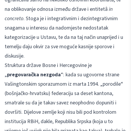
na oblikovanje odnosa između države i entitetâ
in
concreto
. Stoga je i integrativnim i dezintegrativnim
snagama u interesu da nadomjeste nedostatak
kategorizacije u Ustavu, te da na taj način unaprijed i u
temelju daju okvir za sve moguće kasnije sporove i
diskusije.
Struktura države Bosne i Hercegovine je
„
pregovaračka nezgoda
“: kada su ugovorne strane
Vašingtonskim sporazumom iz marta 1994. „porodile“
(bošnjačko-hrvatsku) federaciju sa deset kantona,
smatrale su da je takav savez neophodno dopuniti i
dovršiti. Dijelove zemlje koji nisu bili pod kontrolom
institucija RBiH, dakle, Republika Srpska (koja u to
vrijeme još uvijek nije bila priznata kao takva), trebalo je