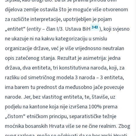
dijelova zemlje ostavila što je moguće više otvorenom
za različite interpretacije, upotrijebljen je pojam
343
„entitet“ (
entity
– član I/3. Ustava BiH
), koji svjesno
ne ukazuje ni na kakvu kategorizaciju u smislu
organizacije države, već je više vrijednosno neutralan
opis zatečenog stanja. Rezultat je asimetrija: jedna
država, dva entiteta, tri konstitutivna naroda, koji, za
razliku od simetričnog modela 3 naroda – 3 entiteta,
ima barem tu prednost da međusobno jače povezuje
narode. Jer, bez vlastitog entiteta, te, štaviše, uz
podjelu na kantone koja nije izvršena 100% prema
„čistom“ etničkom principu, separatističke težnje
moćnika bosanskih Hrvata više se ne čine realnim. Zbog
ovog razloga, može se očekivati da se bosanski Hrvati