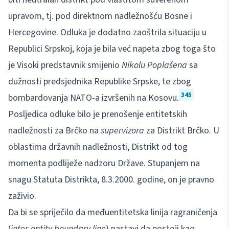
upravom, tj. pod direktnom nadležnošću Bosne i
Hercegovine. Odluka je dodatno zaoštrila situaciju u
Republici Srpskoj, koja je bila već napeta zbog toga što
je Visoki predstavnik smijenio
Nikolu Poplašena
sa
dužnosti predsjednika Republike Srpske, te zbog
345
bombardovanja NATO-a izvršenih na Kosovu.
Posljedica odluke bilo je prenošenje entitetskih
nadležnosti za Brčko na
supervizora
za Distrikt Brčko. U
oblastima državnih nadležnosti, Distrikt od tog
momenta podliježe nadzoru Države. Stupanjem na
snagu Statuta Distrikta, 8.3.2000. godine, on je pravno
zaživio.
Da bi se spriječilo da međuentitetska linija ragraničenja
(
inter-entity boundary line
) nastavi da postoji kao