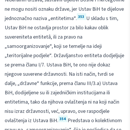
ne mogu nositi oznaku države, jer Ustav BiH te dijelove
353
jednoznačno naziva „entitetima“.
U skladu s tim,
Ustav BiH ne ostavlja prostor za bilo kakav oblik
suvereniteta entitetâ, ili za pravo na
„samoorganizovanje“, koji se temelje na ideji
„teritorijalne podjele“. Državljanstvo entiteta dodjeljuje
se prema članu I/7. Ustava BiH, te ono nije dokaz
njegove suverene državnosti. Na isti način, tvrdi se
dalje, „državne“ funkcije, prema članu III/3.a) Ustava
BiH, dodijeljene su ili zajedničkim institucijama ili
entitetima, tako da njihova ovlaštenja ni na koji način
nisu izraz državnosti, već, upravo, ove raspodjele
354
ovlaštenja iz Ustava BiH.
Predstava o kolektivnom
pravu na „samoorganizovanje“, čija je posljedica da se