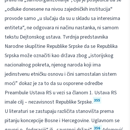
„odluke donesene na nivou zajedničkih institucija“
provode samo „u slučaju da su u skladu sa interesima
entiteta“, ne odgovara ni načinu nastanka, ni samom
tekstu Dejtonskog ustava. Tvrdnja predstavnika
Narodne skupštine Republike Srpske da se Republika
Srpska može označiti kao država zbog „istorijskog
nacionalnog pokreta, njenog naroda koji ima
jedinstvenu etničku osnovu i čini samostalan sistem
moći” dokaz je za to da su osporene odredbe
Preambule Ustava RS u vezi sa članom 1. Ustava RS
355
imale cilj – nezavisnost Republike Srpske.
U literaturi se zastupaju različita stanovišta prema
pitanju koncepcije Bosne i Hercegovine. Uglavnom se
356
govori o „federaciji“ ili „saveznoj državi“.
Ademović