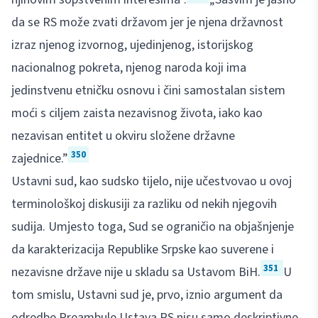
da se RS može zvati državom jer je njena državnost
izraz njenog izvornog, ujedinjenog, istorijskog
nacionalnog pokreta, njenog naroda koji ima
jedinstvenu etničku osnovu i čini samostalan sistem
moći s ciljem zaista nezavisnog života, iako kao
nezavisan entitet u okviru složene državne
350
zajednice.”
Ustavni sud, kao sudsko tijelo, nije učestvovao u ovoj
terminološkoj diskusiji za razliku od nekih njegovih
sudija. Umjesto toga, Sud se ograničio na objašnjenje
da karakterizacija Republike Srpske kao suverene i
351
nezavisne države nije u skladu sa Ustavom BiH.
U
tom smislu, Ustavni sud je, prvo, iznio argument da
odredbe Preambule Ustava RS nisu samo deskriptivne