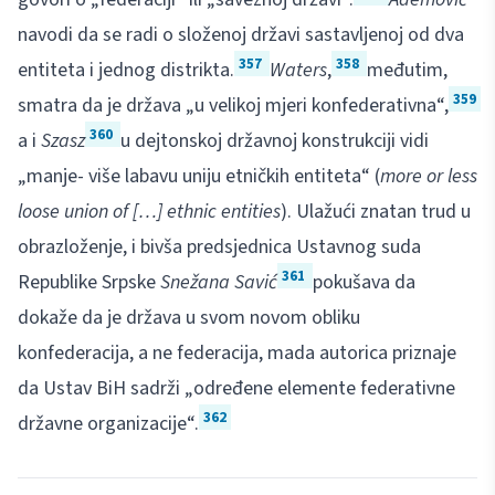
navodi da se radi o složenoj državi sastavljenoj od dva
357
358
entiteta i jednog distrikta.
Waters
,
međutim,
359
smatra da je država „u velikoj mjeri konfederativna“,
360
a i
Szasz
u dejtonskoj državnoj konstrukciji vidi
„manje- više labavu uniju etničkih entiteta“ (
more or less
loose union of […] ethnic entities
). Ulažući znatan trud u
obrazloženje, i bivša predsjednica Ustavnog suda
361
Republike Srpske
Snežana Savić
pokušava da
dokaže da je država u svom novom obliku
konfederacija, a ne federacija, mada autorica priznaje
da Ustav BiH sadrži „određene elemente federativne
362
državne organizacije“.