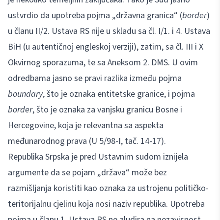
ustvrdio da upotreba pojma „državna granica“ (
border
)
u članu II/2. Ustava RS nije u skladu sa čl. I/1. i 4. Ustava
BiH (u autentičnoj engleskoj verziji), zatim, sa čl. III i X
Okvirnog sporazuma, te sa Aneksom 2. DMS. U ovim
odredbama jasno se pravi razlika između pojma
boundary
, što je oznaka entitetske granice, i pojma
border
, što je oznaka za vanjsku granicu Bosne i
Hercegovine, koja je relevantna sa aspekta
međunarodnog prava (U 5/98-I, tač. 14-17).
Republika Srpska je pred Ustavnim sudom iznijela
argumente da se pojam „država“ može bez
razmišljanja koristiti kao oznaka za ustrojenu političko-
teritorijalnu cjelinu koja nosi naziv republika. Upotreba
pojma u članu 1. Ustava RS ne aludira na nezavisnost