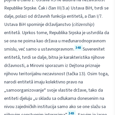
Republike Srpske. Čak i član III/3.a) Ustava BiH, tvrdi se
dalje, polazi od državnih funkcija entitetâ, a član I/7.
Ustava BiH spominje državljanstvo (
citizenship
)
entitetâ. Uprkos tome, Republika Srpska je ustvrdila da
se ona ne poima kao država u međunarodnopravnom
348
smislu, već samo u ustavnopravnom.
Suverenitet
entitetâ, tvrdi se dalje, bitna je karakteristika njihove
državnosti, a Mirovni sporazum iz Dejtona priznaje
njihovu teritorijalnu nezavisnost (tačka 13). Osim toga,
narodi entitetâ imaju kolektivno pravo na
„samoorganizovanje“ svoje vlastite države, tako da
entiteti djeluju „u skladu sa odlukama donesenim na
nivou zajedničkih institucija samo ako se one slažu sa
349
njihovim sopstvenim interesima”.
„Sasvim je jasno