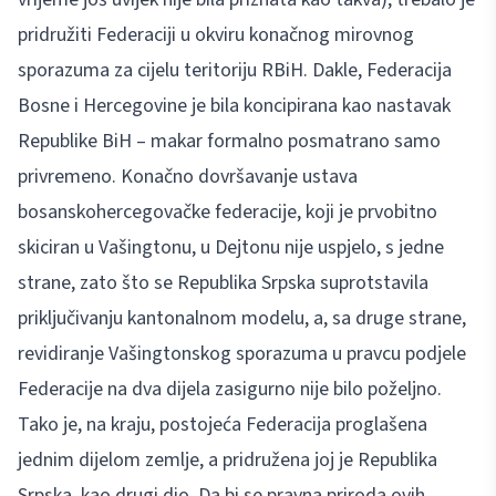
pridružiti Federaciji u okviru konačnog mirovnog
sporazuma za cijelu teritoriju RBiH. Dakle, Federacija
Bosne i Hercegovine je bila koncipirana kao nastavak
Republike BiH – makar formalno posmatrano samo
privremeno. Konačno dovršavanje ustava
bosanskohercegovačke federacije, koji je prvobitno
skiciran u Vašingtonu, u Dejtonu nije uspjelo, s jedne
strane, zato što se Republika Srpska suprotstavila
priključivanju kantonalnom modelu, a, sa druge strane,
revidiranje Vašingtonskog sporazuma u pravcu podjele
Federacije na dva dijela zasigurno nije bilo poželjno.
Tako je, na kraju, postojeća Federacija proglašena
jednim dijelom zemlje, a pridružena joj je Republika
Srpska, kao drugi dio. Da bi se pravna priroda ovih