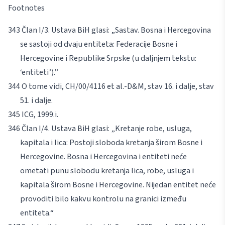
Footnotes
Član I/3. Ustava BiH glasi: „Sastav. Bosna i Hercegovina
se sastoji od dvaju entiteta: Federacije Bosne i
Hercegovine i Republike Srpske (u daljnjem tekstu:
‘entiteti’).”
O tome vidi, CH/00/4116
et al
.-D&M, stav 16. i dalje, stav
51. i dalje.
ICG
, 1999.i.
Član I/4. Ustava BiH glasi: „Kretanje robe, usluga,
kapitala i lica: Postoji sloboda kretanja širom Bosne i
Hercegovine. Bosna i Hercegovina i entiteti neće
ometati punu slobodu kretanja lica, robe, usluga i
kapitala širom Bosne i Hercegovine. Nijedan entitet neće
provoditi bilo kakvu kontrolu na granici između
entiteta.“