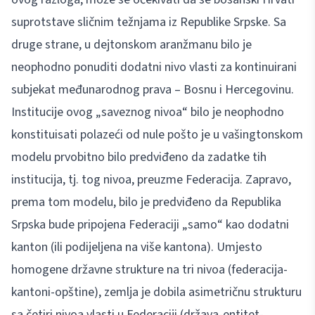
suprotstave sličnim težnjama iz Republike Srpske. Sa
druge strane, u dejtonskom aranžmanu bilo je
neophodno ponuditi dodatni nivo vlasti za kontinuirani
subjekat međunarodnog prava – Bosnu i Hercegovinu.
Institucije ovog „saveznog nivoa“ bilo je neophodno
konstituisati polazeći od nule pošto je u vašingtonskom
modelu prvobitno bilo predviđeno da zadatke tih
institucija, tj. tog nivoa, preuzme Federacija. Zapravo,
prema tom modelu, bilo je predviđeno da Republika
Srpska bude pripojena Federaciji „samo“ kao dodatni
kanton (ili podijeljena na više kantona). Umjesto
homogene državne strukture na tri nivoa (federacija-
kantoni-opštine), zemlja je dobila asimetričnu strukturu
sa četiri nivoa vlasti u Federaciji (država-entitet-