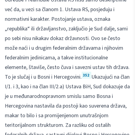
već da, u vezi sa članom 1. Ustava RS, posjeduju i
normativni karakter. Postojanje ustava, oznaka
„republika“ ili državljanstvo, zaključio je Sud dalje, sami
po sebi nisu nikakav dokaz državnosti. Ovo se često
može naći i u drugim federalnim državama i njihovim
federalnim jedinicama, a takve institucionalne
elemente, štaviše, često čuva i savezni ustav tih država.
352
To je slučaj i u Bosni i Hercegovini.
Ukazujući na član
I/1. i 3, kao i na član III/2.a) Ustava BiH, Sud dokazuje da
je u međunarodnopravnom smislu samo Bosna i
Hercegovina nastavila da postoji kao suverena država,
makar to bilo i sa promijenjenom unutrašnjom
teritorijalnom strukturom. Za razliku od ostalih
federalnih država, sastavni dijelovi Bosne i Hercegovine