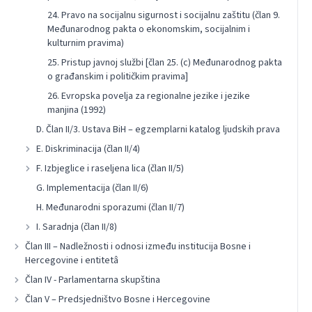
24. Pravo na socijalnu sigurnost i socijalnu zaštitu (član 9.
Međunarodnog pakta o ekonomskim, socijalnim i
kulturnim pravima)
25. Pristup javnoj službi [član 25. (c) Međunarodnog pakta
o građanskim i političkim pravima]
26. Evropska povelja za regionalne jezike i jezike
manjina (1992)
D. Član II/3. Ustava BiH – egzemplarni katalog ljudskih prava
E. Diskriminacija (član II/4)
F. Izbjeglice i raseljena lica (član II/5)
G. Implementacija (član II/6)
H. Međunarodni sporazumi (član II/7)
I. Saradnja (član II/8)
Član III – Nadležnosti i odnosi između institucija Bosne i
Hercegovine i entitetâ
Član IV - Parlamentarna skupština
Član V – Predsjedništvo Bosne i Hercegovine