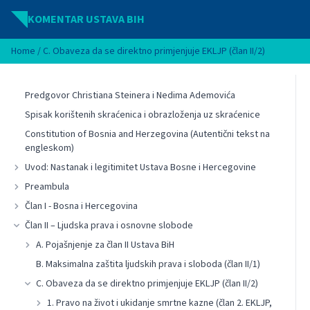
Idi na sadržaj
KOMENTAR USTAVA BIH
Home
/
C. Obaveza da se direktno primjenjuje EKLJP (član II/2)
Predgovor Christiana Steinera i Nedima Ademovića
Spisak korištenih skraćenica i obrazloženja uz skraćenice
Constitution of Bosnia and Herzegovina (Autentični tekst na
engleskom)
Uvod: Nastanak i legitimitet Ustava Bosne i Hercegovine
Preambula
Član I - Bosna i Hercegovina
Član II – Ljudska prava i osnovne slobode
A. Pojašnjenje za član II Ustava BiH
B. Maksimalna zaštita ljudskih prava i sloboda (član II/1)
C. Obaveza da se direktno primjenjuje EKLJP (član II/2)
1. Pravo na život i ukidanje smrtne kazne (član 2. EKLJP,