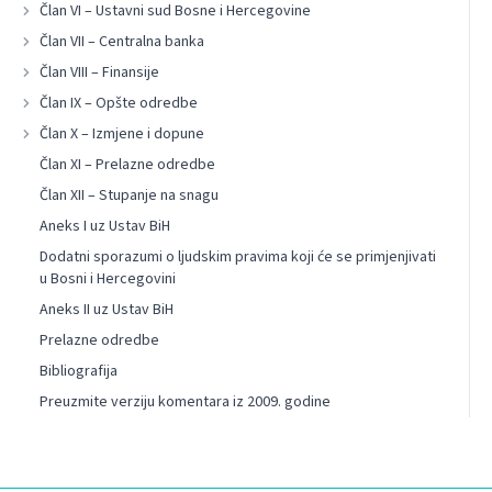
Član VI – Ustavni sud Bosne i Hercegovine
Član VII – Centralna banka
Član VIII – Finansije
Član IX – Opšte odredbe
Član X – Izmjene i dopune
Član XI – Prelazne odredbe
Član XII – Stupanje na snagu
Aneks I uz Ustav BiH
Dodatni sporazumi o ljudskim pravima koji će se primjenjivati
u Bosni i Hercegovini
Aneks II uz Ustav BiH
Prelazne odredbe
Bibliografija
Preuzmite verziju komentara iz 2009. godine