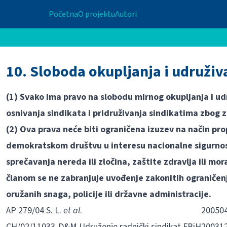
Početna
O projektu
Autori
10. Sloboda okupljanja i udruživ
(1) Svako ima pravo na slobodu mirnog okupljanja i udr
osnivanja sindikata i pridruživanja sindikatima zbog z
(2) Ova prava neće biti ograničena izuzev na način pr
demokratskom društvu u interesu nacionalne sigurnosti 
sprečavanja nereda ili zločina, zaštite zdravlja ili mor
članom se ne zabranjuje uvođenje zakonitih ograničenj
oružanih snaga, policije ili državne administracije.
AP 279/04 S. L.
et
al
.
20050
CH/02/11033-D&M Udruženje radnički sindikat
FBiH
20031