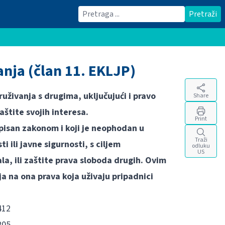
Traži
Pretraži
anja (član 11. EKLJP)
uživanja s drugima, uključujući i pravo
Share
aštite svojih interesa.
Print
opisan zakonom i koji je neophodan u
Traži
ili javne sigurnosti, s ciljem
odluku
US
ala, ili zaštite prava sloboda drugih. Ovim
a na ona prava koja uživaju pripadnici
412
205