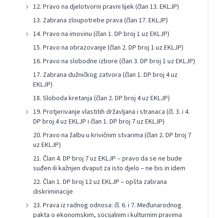
12. Pravo na djelotvorni pravni lijek (član 13. EKLJP)
13. Zabrana zloupotrebe prava (član 17. EKLJP)
14. Pravo na imovinu (član 1. DP broj 1 uz EKLJP)
15. Pravo na obrazovanje (član 2. DP broj 1 uz EKLJP)
16. Pravo na slobodne izbore (član 3. DP broj 1 uz EKLJP)
17. Zabrana dužničkog zatvora (član 1. DP broj 4 uz
EKLJP)
18. Sloboda kretanja (član 2. DP broj 4 uz EKLJP)
19. Protjerivanje vlastitih državljana i stranaca (čl. 3. i 4.
DP broj 4 uz EKLJP i član 1. DP broj 7 uz EKLJP)
20. Pravo na žalbu u krivičnim stvarima (član 2. DP broj 7
uz EKLJP)
21. Član 4. DP broj 7 uz EKLJP – pravo da se ne bude
suđen ili kažnjen dvaput za isto djelo – ne bis in idem
22. Član 1. DP broj 12 uz EKLJP – opšta zabrana
diskriminacije
23. Prava iz radnog odnosa: čl. 6. i 7. Međunarodnog
pakta o ekonomskim, socijalnim i kulturnim pravima