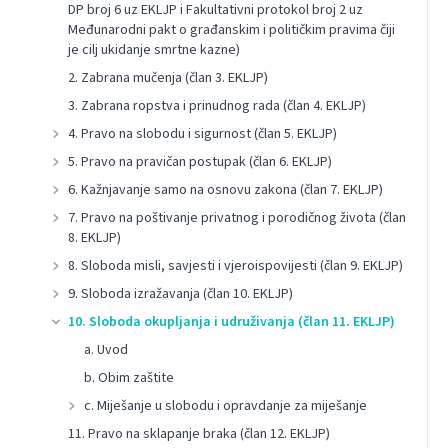
DP broj 6 uz EKLJP i Fakultativni protokol broj 2 uz
Međunarodni pakt o građanskim i političkim pravima čiji
je cilj ukidanje smrtne kazne)
2. Zabrana mučenja (član 3. EKLJP)
3. Zabrana ropstva i prinudnog rada (član 4. EKLJP)
4. Pravo na slobodu i sigurnost (član 5. EKLJP)
5. Pravo na pravičan postupak (član 6. EKLJP)
6. Kažnjavanje samo na osnovu zakona (član 7. EKLJP)
7. Pravo na poštivanje privatnog i porodičnog života (član
8. EKLJP)
8. Sloboda misli, savjesti i vjeroispovijesti (član 9. EKLJP)
9. Sloboda izražavanja (član 10. EKLJP)
10. Sloboda okupljanja i udruživanja (član 11. EKLJP)
a. Uvod
b. Obim zaštite
c. Miješanje u slobodu i opravdanje za miješanje
11. Pravo na sklapanje braka (član 12. EKLJP)