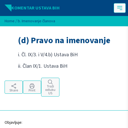
Idi na sadržaj
KOMENTAR USTAVA BIH
Home
/
b. Imenovanje članova
(d) Pravo na imenovanje
i. Čl. IX/3. i V/4.b) Ustava BiH
ii. Član IX/1. Ustava BiH
Traži
odluku
Share
Print
US
Objavljuje: