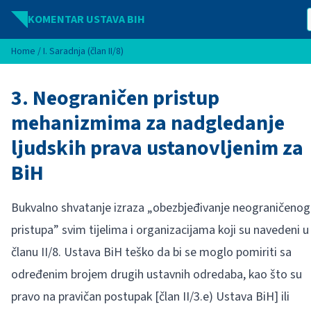
Idi na sadržaj
KOMENTAR USTAVA BIH
Home
/
I. Saradnja (član II/8)
3. Neograničen pristup
mehanizmima za nadgledanje
ljudskih prava ustanovljenim za
BiH
Bukvalno shvatanje izraza „obezbjeđivanje neograničenog
pristupa” svim tijelima i organizacijama koji su navedeni u
članu II/8. Ustava BiH teško da bi se moglo pomiriti sa
određenim brojem drugih ustavnih odredaba, kao što su
pravo na pravičan postupak [član II/3.e) Ustava BiH] ili