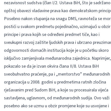
nezavisnost sudstva (član I/2. Ustava BiH, što je sadržano
opštoj obavezi vladavine prava kao demokratskom princip
Posebno nakon stupanja na snagu DMS, ravnoteža se mor
postići u svakom predmetu pojedinačno, uzimajući u obzir
principe i prava kojih se određeni predmet tiče, kao i
sveukupni razvoj zaštite ljudskih prava i ubrzano preuzima
odgovornosti domaćih institucija koje je u početku skoro
isključivo zamjenjivala međunarodna zajednica. Naprimjer,
pokazalo se da je izvan okvira člana II/8. Ustava BiH
sveobuhvatno praćenje, pa i „mentorstvo” međunarodnih
organizacija u 2008. godini u predmetima ratnih zločina
rješavanim pred Sudom BiH, a koje su procesuirala vijeća
sastavljena, uglavnom, od međunarodnih sudija. Ovo važi
posebno ako se uzmu u obzir promjene koje su usvojene i