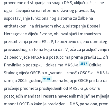
provedene od stupanja na snagu DMS, uključujući, ali ne
ograničavajući se na reformu državnog pravosuđa,
uspostavljanje funkcionalnog sistema za žalbe na
entitetskom i na državnom nivou, pristupanje Bosne i
Hercegovine Vijeću Evrope, obuhvatajući i mehanizam
preispitivanja prema ESLJP, te pozitivnu ocjenu domaćeg
pravosudnog sistema koju su dali Vijeće za prosljeđivanje i
Žalbeno vijeće MKSJ-a u postupcima prema pravilu 11.
bis
2577
Pravilnika o postupku i dokazima MKSJ-a.
Odluka
Stalnog vijeća OSCE-a o „saradnji između OSCE-a i MKSJ-
2578
iz maja 2005. godine,
prema kojoj je OSCE pristao da 
praćenje predmeta proslijeđenih od MKSJ-a „u okviru
postojećih mandata i resursa navedenih misija“ ne mijenj
mandat OSCE-a kako je predviđen u DMS, pa se ona, prem