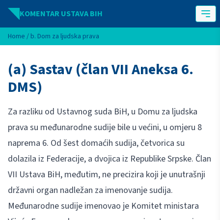
Idi na sadržaj
KOMENTAR USTAVA BIH
Home
/
b. Dom za ljudska prava
(a) Sastav (član VII Aneksa 6.
DMS)
Za razliku od Ustavnog suda BiH, u Domu za ljudska
prava su međunarodne sudije bile u većini, u omjeru 8
naprema 6. Od šest domaćih sudija, četvorica su
dolazila iz Federacije, a dvojica iz Republike Srpske. Član
VII Ustava BiH, međutim, ne precizira koji je unutrašnji
državni organ nadležan za imenovanje sudija.
Međunarodne sudije imenovao je Komitet ministara