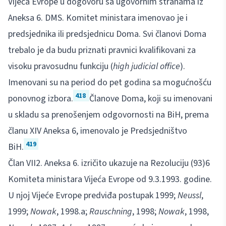
Vijeća Evrope u dogovoru sa ugovornim stranama iz
Aneksa 6. DMS. Komitet ministara imenovao je i
predsjednika ili predsjednicu Doma. Svi članovi Doma
trebalo je da budu priznati pravnici kvalifikovani za
visoku pravosudnu funkciju (
high judicial office
).
Imenovani su na period do pet godina sa mogućnošću
418
ponovnog izbora.
Članove Doma, koji su imenovani
u skladu sa prenošenjem odgovornosti na BiH, prema
članu XIV Aneksa 6, imenovalo je Predsjedništvo
419
BiH.
Član VII2. Aneksa 6. izričito ukazuje na Rezoluciju (93)6
Komiteta ministara Vijeća Evrope od 9.3.1993. godine.
U njoj Vijeće Evrope predviđa postupak 1999;
Neussl
,
1999;
Nowak
, 1998.a;
Rauschning
, 1998;
Nowak
, 1998,