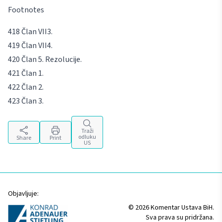
Footnotes
Član VII3.
Član VII4.
Član 5. Rezolucije.
Član 1.
Član 2.
Član 3.
Traži
odluku
Share
Print
US
Objavljuje:
© 2026 Komentar Ustava BiH.
Sva prava su pridržana.