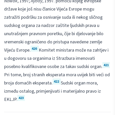
Nowak
, 1997;
Aybay
, 1997. pomoću kojeg evropske
države koje još nisu članice Vijeća Evrope mogu
zatražiti podršku za osnivanje suda ili nekog sličnog
sudskog organa za nadzor zaštite ljudskih prava u
unutrašnjem pravnom poretku, čije bi djelovanje bilo
vremenski ograničeno do pristupa navedene zemlje
420
Vijeću Evrope.
Komitet ministara može na zahtjev i
u dogovoru sa organima iz Strazbura imenovati
421
posebno kvalifikovane osobe za takav sudski organ.
Pri tome, broj stranih eksperata mora uvijek biti veći od
422
broja domaćih eksperata.
Sudski organ mora,
između ostalog, primjenjivati i materijalno pravo iz
423
EKLJP.