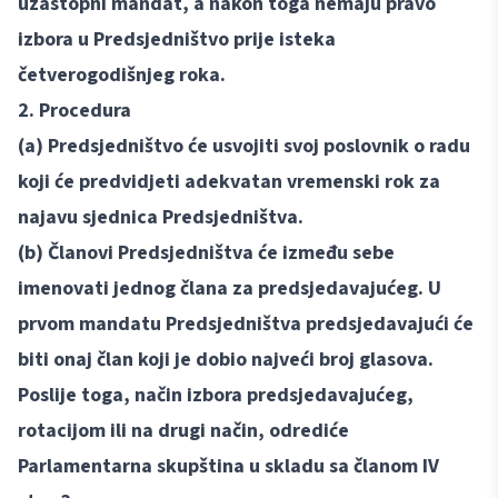
uzastopni mandat, a nakon toga nemaju pravo
izbora u Predsjedništvo prije isteka
četverogodišnjeg roka.
2. Procedura
(a) Predsjedništvo će usvojiti svoj poslovnik o radu
koji će predvidjeti adekvatan vremenski rok za
najavu sjednica Predsjedništva.
(b) Članovi Predsjedništva će između sebe
imenovati jednog člana za predsjedavajućeg. U
prvom mandatu Predsjedništva predsjedavajući će
biti onaj član koji je dobio najveći broj glasova.
Poslije toga, način izbora predsjedavajućeg,
rotacijom ili na drugi način, odrediće
Parlamentarna skupština u skladu sa članom IV