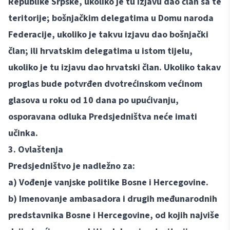
Republike Srpske, ukoliko je tu izjavu dao član sa te
teritorije; bošnjačkim delegatima u Domu naroda
Federacije, ukoliko je takvu izjavu dao bošnjački
član; ili hrvatskim delegatima u istom tijelu,
ukoliko je tu izjavu dao hrvatski član. Ukoliko takav
proglas bude potvrđen dvotrećinskom većinom
glasova u roku od 10 dana po upućivanju,
osporavana odluka Predsjedništva neće imati
učinka.
3. Ovlaštenja
Predsjedništvo je nadležno za:
a) Vođenje vanjske politike Bosne i Hercegovine.
b) Imenovanje ambasadora i drugih međunarodnih
predstavnika Bosne i Hercegovine, od kojih najviše