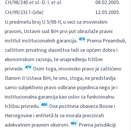
CH/98/240
et al
.-D. I.
et al
.
08.02.2005.
CH/99/2317-Grbić
12.05.2005.
U predmetu broj U 5/98-II, u vezi sa imovinskim
pravom, Ustavni sud BiH prvi put obrazlaže pravni
478
institut institucionalnih garancija.
Prema Preambuli,
zaštitom privatnog vlasništva teži se općem dobru i
ekonomskom razvoju, te unapređenju tržišne
479
privrede.
Osim toga, imovinsko pravo je zaštićeno
članom II Ustava BiH, te ono, stoga, ne predstavlja
samo subjektivno pravo odbrane pojedinca nego je i
institucionalna garancija kao uslov za funkcionalnu
480
tržišnu privredu.
Ova pozitivna obaveza Bosne i
Hercegovine i entitetâ bi se morala precizirati
481
adekvatnim pravnim okvirom.
Prema jurisdikciji