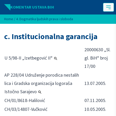
Idi na sadržaj
KOMENTAR USTAVA BIH
Home
/
4. Dogmatika ljudskih prava i sloboda
c. Institucionalna garancija
20000630 „Sl.
U 5/98-II „Izetbegović II“
gl. BiH“ broj
17/00
AP 228/04 Udruženje porodica nestalih
lica i Gradska organizacija logoraša
13.07.2005.
Istočno Sarajevo
CH/01/8618-Halilović
07.11.2005.
CH/03/14807-Vučković
10.05.2005.