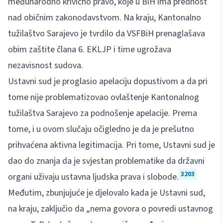
međunarodno krivično pravo, koje u BiH ima prednost
nad običnim zakonodavstvom. Na kraju, Kantonalno
tužilaštvo Sarajevo je tvrdilo da VSFBiH prenaglašava
obim zaštite člana 6. EKLJP i time ugrožava
nezavisnost sudova.
Ustavni sud je proglasio apelaciju dopustivom a da pri
tome nije problematizovao ovlaštenje Kantonalnog
tužilaštva Sarajevo za podnošenje apelacije. Prema
tome, i u ovom slučaju očigledno je da je prešutno
prihvaćena aktivna legitimacija. Pri tome, Ustavni sud je
dao do znanja da je svjestan problematike da državni
3203
organi uživaju ustavna ljudska prava i slobode.
Međutim, zbunjujuće je djelovalo kada je Ustavni sud,
na kraju, zaključio da „nema govora o povredi ustavnog