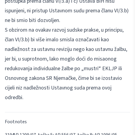
postupka prema članu VI/3.a) i c) Ustava BiH nisu
ispunjeni, ni pristup Ustavnom sudu prema članu VI/3.b)
ne bi smio biti dozvoljen.
S obzirom na ovakav razvoj sudske prakse, u principu,
član VI/3.b) bi više imalo smisla označavati kao
nadležnost za ustavnu reviziju nego kao ustavnu žalbu,
jer bi, u suprotnom, lako moglo doći do misaonog
redukovanja individualne žalbe po „mustri“ EKLJP ili
Osnovnog zakona SR Njemačke, čime bi se izostavio
cijeli niz nadležnosti Ustavnog suda prema ovoj
odredbi.
Footnotes
AP 1209/07, tačka 5; AP 556/07, tačka 8; AP 1096/05,