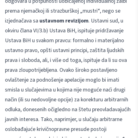
odgovara u potpunosti uobičajenoj individualnoj žalbi
prema njemačkoj ili strazburškoj „mustri“, nego se
izjednačava sa
ustavnom revizijom
. Ustavni sud, u
okviru člana VI/3.b) Ustava BiH, ispituje pridržavanje
Ustava BiH u svakom pravcu: formalno i materijalno
ustavno pravo, opšti ustavni principi, zaštita ljudskih
prava i sloboda, ali, i više od toga, ispituje da li su ova
prava zloupotrijebljena. Ovako široko postavljeno
ovlaštenje za podnošenje apelacije moglo bi imati
smisla u slučajevima u kojima nije moguće naći drugi
način (ili su nedovoljne opcije) za korekturu arbitrarnih
odluka, donesenih očigledno na štetu preovladavajućih
javnih interesa. Tako, naprimjer, u slučaju arbitrarne
oslobađajuće krivičnopravne presude postoji