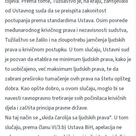
ciljeva. Prema tome, Tužilaštvo je, na kraju, zahtijevalo
od Ustavnog suda da se preispita zakonitost
postupanja prema standardima Ustava. Osim povrede
međunarodnog krivičnog prava i nezavisnosti sudstva,
Tužilaštvo se žalilo i na zloupotrebu jamčenja ljudskih
prava u krivičnom postupku. U tom slučaju, Ustavni sud
je pozvan da etablira ne minimum ljudskih prava, kako je
to uobičajeno, već maksimum ljudskih prava, te da
zabrani preširoko tumačenje ovih prava na štetu opšteg
dobra. Kao opšte dobro, u ovom slučaju, moglo bi se
navesti ravnopravno tretiranje svih počinilaca krivičnih
djela i zaštita principa pravne države.
Na taj način se „skida čarolija sa ljudskih prava“. U tom
slučaju, prema članu VI/3.b) Ustava BiH, apelacija ne