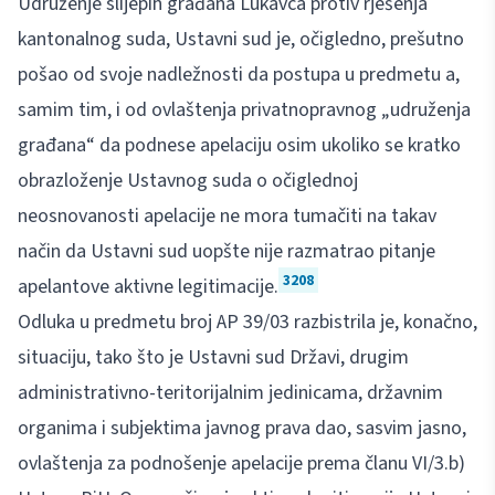
Udruženje slijepih građana Lukavca protiv rješenja
kantonalnog suda, Ustavni sud je, očigledno, prešutno
pošao od svoje nadležnosti da postupa u predmetu a,
samim tim, i od ovlaštenja privatnopravnog „udruženja
građana“ da podnese apelaciju osim ukoliko se kratko
obrazloženje Ustavnog suda o očiglednoj
neosnovanosti apelacije ne mora tumačiti na takav
način da Ustavni sud uopšte nije razmatrao pitanje
3208
apelantove aktivne legitimacije.
Odluka u predmetu broj AP 39/03 razbistrila je, konačno,
situaciju, tako što je Ustavni sud Državi, drugim
administrativno-teritorijalnim jedinicama, državnim
organima i subjektima javnog prava dao, sasvim jasno,
ovlaštenja za podnošenje apelacije prema članu VI/3.b)