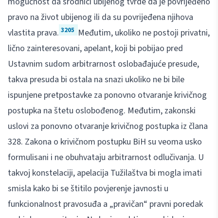
mogućnost da srodnici ubijenog tvrde da je povrijeđeno
pravo na život ubijenog ili da su povrijeđena njihova
3205
vlastita prava.
Međutim, ukoliko ne postoji privatni,
lično zainteresovani, apelant, koji bi pobijao pred
Ustavnim sudom arbitrarnost oslobađajuće presude,
takva presuda bi ostala na snazi ukoliko ne bi bile
ispunjene pretpostavke za ponovno otvaranje krivičnog
postupka na štetu oslobođenog. Međutim, zakonski
uslovi za ponovno otvaranje krivičnog postupka iz člana
328. Zakona o krivičnom postupku BiH su veoma usko
formulisani i ne obuhvataju arbitrarnost odlučivanja. U
takvoj konstelaciji, apelacija Tužilaštva bi mogla imati
smisla kako bi se štitilo povjerenje javnosti u
funkcionalnost pravosuđa a „pravičan“ pravni poredak