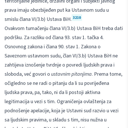
teritorijalne jedinice, državni organi i subjekti javnog
prava imaju obezbijeđen put ka Ustavnom sudu u
3210
smislu člana VI/3.b) Ustava BiH.
Ovakvom tumačenju člana VI/3.b) Ustava BiH treba dati
podršku. Za razliku od člana 93. stav 1. tačka 4.
Osnovnog zakona i člana 90. stav 1. Zakona o
Saveznom ustavnom sudu, član VI/3.b) Ustava BiH ne
zahtijeva iznošenje tvrdnje o povredi ljudskih prava i
sloboda, već govori o
ustavnim pitanjima
. Prema tome,
očigledno se ne radi o pitanju da li su povrijeđena
ljudska prava, pa, tako, ni da li postoji aktivna
legitimacija u vezi s tim. Ograničenja ovlaštenja za
podnošenje apelacije, koja je Ustavni sud razvio u vezi
sa ljudskim pravima, u skladu s tim, nisu nužna u