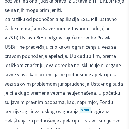
pozivati na ona ljudska prava iz Ustava BiH i EKLJP koja
se na njih mogu primijeniti.
Za razliku od podnošenja aplikacija ESLJP ili ustavne
žalbe njemačkom Saveznom ustavnom sudu, član
VI/3.b) Ustava BiH i odgovarajuće odredbe Pravila
USBiH ne predviđaju bilo kakva ograničenja u vezi sa
pravom podnošenja apelacija. U skladu s tim, prema
jezičkom značenju, ova odredba ne isključuje ni organe
javne vlasti kao potencijalne podnosioce apelacija. U
vezi sa ovim problemom jurisprudencija Ustavnog suda
je bila dugo vremena veoma neujednačena. U početku
su javnim pravnim osobama, kao, naprimjer, Fondu
3200
penzijskog i invalidskog osiguranja,
negirana
ovlaštenja za podnošenje apelacija. Ustavni sud je ovo