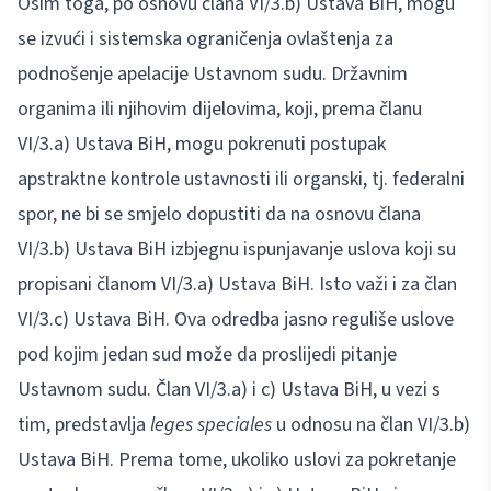
Osim toga, po osnovu člana VI/3.b) Ustava BiH, mogu
se izvući i sistemska ograničenja ovlaštenja za
podnošenje apelacije Ustavnom sudu. Državnim
organima ili njihovim dijelovima, koji, prema članu
VI/3.a) Ustava BiH, mogu pokrenuti postupak
apstraktne kontrole ustavnosti ili organski, tj. federalni
spor, ne bi se smjelo dopustiti da na osnovu člana
VI/3.b) Ustava BiH izbjegnu ispunjavanje uslova koji su
propisani članom VI/3.a) Ustava BiH. Isto važi i za član
VI/3.c) Ustava BiH. Ova odredba jasno reguliše uslove
pod kojim jedan sud može da proslijedi pitanje
Ustavnom sudu. Član VI/3.a) i c) Ustava BiH, u vezi s
tim, predstavlja
leges speciales
u odnosu na član VI/3.b)
Ustava BiH. Prema tome, ukoliko uslovi za pokretanje