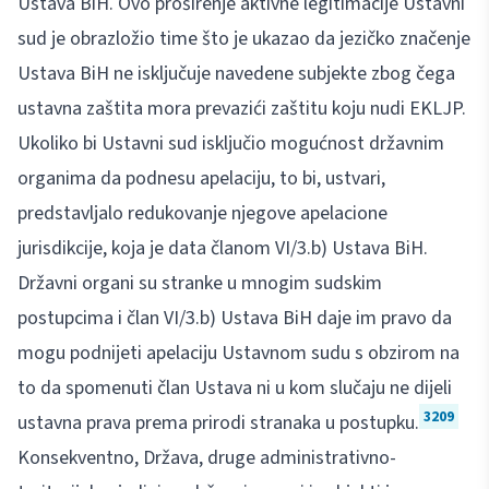
Ustava BiH. Ovo proširenje aktivne legitimacije Ustavni
sud je obrazložio time što je ukazao da jezičko značenje
Ustava BiH ne isključuje navedene subjekte zbog čega
ustavna zaštita mora prevazići zaštitu koju nudi EKLJP.
Ukoliko bi Ustavni sud isključio mogućnost državnim
organima da podnesu apelaciju, to bi, ustvari,
predstavljalo redukovanje njegove apelacione
jurisdikcije, koja je data članom VI/3.b) Ustava BiH.
Državni organi su stranke u mnogim sudskim
postupcima i član VI/3.b) Ustava BiH daje im pravo da
mogu podnijeti apelaciju Ustavnom sudu s obzirom na
to da spomenuti član Ustava ni u kom slučaju ne dijeli
3209
ustavna prava prema prirodi stranaka u postupku.
Konsekventno, Država, druge administrativno-