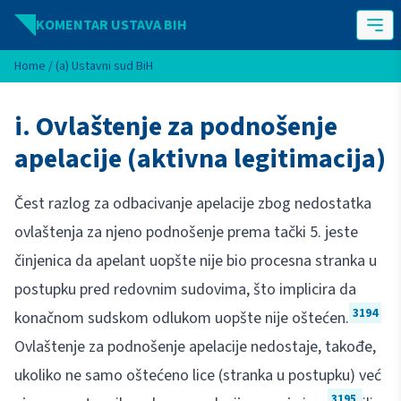
Idi na sadržaj
KOMENTAR USTAVA BIH
Home
/
(a) Ustavni sud BiH
i. Ovlaštenje za podnošenje
apelacije (aktivna legitimacija)
Čest razlog za odbacivanje apelacije zbog nedostatka
ovlaštenja za njeno podnošenje prema tački 5. jeste
činjenica da apelant uopšte nije bio procesna stranka u
postupku pred redovnim sudovima, što implicira da
3194
konačnom sudskom odlukom uopšte nije oštećen.
Ovlaštenje za podnošenje apelacije nedostaje, takođe,
ukoliko ne samo oštećeno lice (stranka u postupku) već
3195