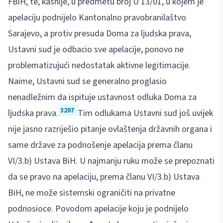
FBiH, te, kasnije, u predmetu broj U 13/01, u kojem je
apelaciju podnijelo Kantonalno pravobranilaštvo
Sarajevo, a protiv presuda Doma za ljudska prava,
Ustavni sud je odbacio sve apelacije, ponovo ne
problematizujući nedostatak aktivne legitimacije.
Naime, Ustavni sud se generalno proglasio
nenadležnim da ispituje ustavnost odluka Doma za
3207
ljudska prava.
Tim odlukama Ustavni sud još uvijek
nije jasno razriješio pitanje ovlaštenja državnih organa i
same države za podnošenje apelacija prema članu
VI/3.b) Ustava BiH. U najmanju ruku može se prepoznati
da se pravo na apelaciju, prema članu VI/3.b) Ustava
BiH, ne može sistemski ograničiti na privatne
podnosioce. Povodom apelacije koju je podnijelo