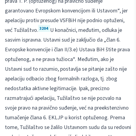
prava T. P. (optuženog) na pravično suđenje
garantovano Evropskom konvencijom ili Ustavom“, jer
apelaciju protiv presude VSFBiH nije podnio optuženi,
3204
već Tužilaštvo.
U konačnici, međutim, odluka je
sasvim ispravna. Ustavni sud je zaključio da „član 6.
Evropske konvencije i član II/3.e) Ustava BiH štite prava
optuženog, a ne prava tužioca“. Međutim, ako je
Ustavni sud to razumio, postavlja se pitanje zašto nije
apelaciju odbacio zbog formalnih razloga, tj. zbog
nedostatka aktivne legitimacije. Ipak, precizno
razmatrajući apelaciju, Tužilaštvo se nije pozvalo na
svoje pravo na pravično suđenje, već na preekstenzivno
tumačenje člana 6. EKLJP u korist optuženog. Prema
tome, Tužilaštvo se žalilo Ustavnom sudu da su redovni