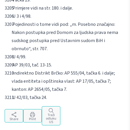
Primjere vidi na str. 180. i dalje.
U 3 i 4/98.
Pojedinosti o tome vidi pod: „m. Posebno značajno:
Nakon postupka pred Domom za ljudska prava nema
sudskog postupka pred Ustavnim sudom BiH i
obrnuto“, str. 707.
U 4/99.
AP 39/03, tač. 13-15.
Indirektno Distrikt Brčko: AP 555/04, tačka 6. i dalje;
vlada entiteta i opštinska vlast: AP 17/05, tačka 7;
kanton: AP 2654/05, tačka 7.
U 42/03, tačka 24.
Traži
odluku
Share
Print
US