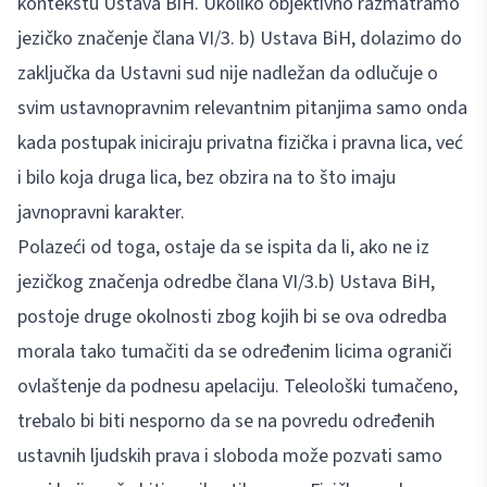
kontekstu Ustava BiH. Ukoliko objektivno razmatramo
jezičko značenje člana VI/3. b) Ustava BiH, dolazimo do
zaključka da Ustavni sud nije nadležan da odlučuje o
svim ustavnopravnim relevantnim pitanjima samo onda
kada postupak iniciraju privatna fizička i pravna lica, već
i bilo koja druga lica, bez obzira na to što imaju
javnopravni karakter.
Polazeći od toga, ostaje da se ispita da li, ako ne iz
jezičkog značenja odredbe člana VI/3.b) Ustava BiH,
postoje druge okolnosti zbog kojih bi se ova odredba
morala tako tumačiti da se određenim licima ograniči
ovlaštenje da podnesu apelaciju. Teleološki tumačeno,
trebalo bi biti nesporno da se na povredu određenih
ustavnih ljudskih prava i sloboda može pozvati samo