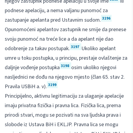
njegov zastupnik podnese apelaciju u svoje ime
ili
podnese apelaciju, a nema valjanu punomoć za
3196
zastupanje apelanta pred Ustavnim sudom.
Opunomoćeni apelantov zastupnik ne smije da prenese
svoju punomoć na treće lice a da apelant nije dao
3197
odobrenje za takav postupak.
Ukoliko apelant
umre u toku postupka, u principu, prestaje ovlaštenje za
3198
daljnje vođenje postupka
osim ukoliko njegovi
nasljednici ne dođu na njegovo mjesto (član 65. stav 2.
3199
Pravila USBiH a. v).
Principijelno, aktivnu legitimaciju za ulaganje apelacije
imaju privatna fizička i pravna lica. Fizička lica, prema
prirodi stvari, mogu se pozivati na sva ljudska prava i
slobode iz Ustava BiH i EKLJP. Pravna lica se mogu