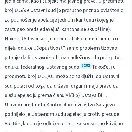
jedinicama, kao i subjektima javnog prava. U predmetu
broj U 5/99 Ustavni sud je prešutno priznao ovlaštenje
za podnošenje apelacije jednom kantonu (kojeg je
zastupao predsjedavajući kantonalne skupštine).
Naime, Ustavni sud je donio odluku u meritumu, a u
dijelu odluke „Dopustivost“ samo problematizovao
pitanje da li Ustavni sud ima nadležnost da preispituje
3202
odluku federalnog Ustavnog suda.
Takođe, i u
predmetu broj U 51/01 može se zaključiti da Ustavni
sud polazi od toga da državni organi imaju pravo da
ulažu apelaciju prema članu VI/3.b) Ustava BiH.
U ovom predmetu Kantonalno tužilaštvo Sarajevo
podnijelo je Ustavnom sudu apelaciju protiv presude
VSFBiH, kojom je odlučeno da je za konkretno krivično