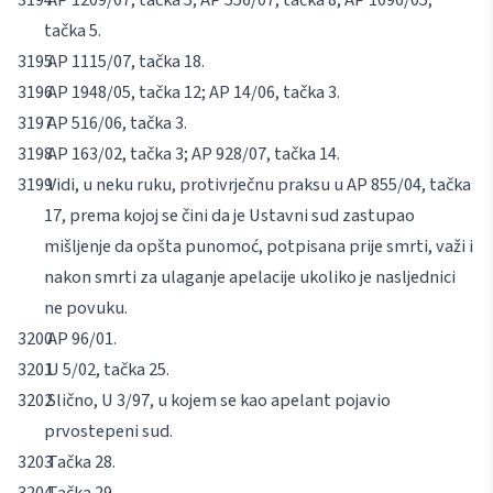
tačka 5.
AP 1115/07, tačka 18.
AP 1948/05, tačka 12; AP 14/06, tačka 3.
AP 516/06, tačka 3.
AP 163/02, tačka 3; AP 928/07, tačka 14.
Vidi, u neku ruku, protivrječnu praksu u AP 855/04, tačka
17, prema kojoj se čini da je Ustavni sud zastupao
mišljenje da opšta punomoć, potpisana prije smrti, važi i
nakon smrti za ulaganje apelacije ukoliko je nasljednici
ne povuku.
AP 96/01.
U 5/02, tačka 25.
Slično, U 3/97, u kojem se kao apelant pojavio
prvostepeni sud.
Tačka 28.
Tačka 29.