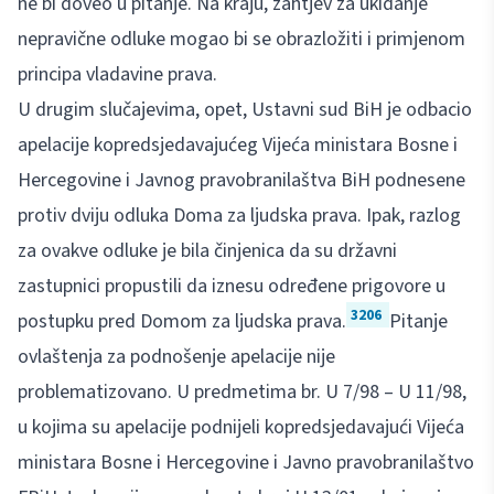
ne bi doveo u pitanje. Na kraju, zahtjev za ukidanje
nepravične odluke mogao bi se obrazložiti i primjenom
principa vladavine prava.
U drugim slučajevima, opet, Ustavni sud BiH je odbacio
apelacije kopredsjedavajućeg Vijeća ministara Bosne i
Hercegovine i Javnog pravobranilaštva BiH podnesene
protiv dviju odluka Doma za ljudska prava. Ipak, razlog
za ovakve odluke je bila činjenica da su državni
zastupnici propustili da iznesu određene prigovore u
3206
postupku pred Domom za ljudska prava.
Pitanje
ovlaštenja za podnošenje apelacije nije
problematizovano. U predmetima br. U 7/98 – U 11/98,
u kojima su apelacije podnijeli kopredsjedavajući Vijeća
ministara Bosne i Hercegovine i Javno pravobranilaštvo