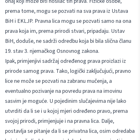
onaj koji može biti nosilac tih prava. Fizičke osobe,
prema tome, mogu se pozvati na sva prava iz Ustava
BiH i EKLJP. Pravna lica mogu se pozvati samo na ona
prava koja im, prema prirodi stvari, pripadaju. Ustav
BiH, doduše, ne sadrži odredbu koja bi bila slična članu
19. stav 3. njemačkog Osnovnog zakona.
Ipak, primjenjivi sadržaj određenog prava proizlazi iz
prirode samog prava. Tako, logički zaključujući, pravno
lice ne može se pozvati na zabranu mučenja, a
eventualno pozivanje na povredu prava na imovinu
sasvim je moguće. U pojedinim slučajevima nije lako
utvrditi da li se i u kojoj mjeri određeno pravo, prema
svojoj prirodi, primjenjuje i na pravna lica. Dalje,
postavlja se pitanje da li se privatna lica, osim odredaba