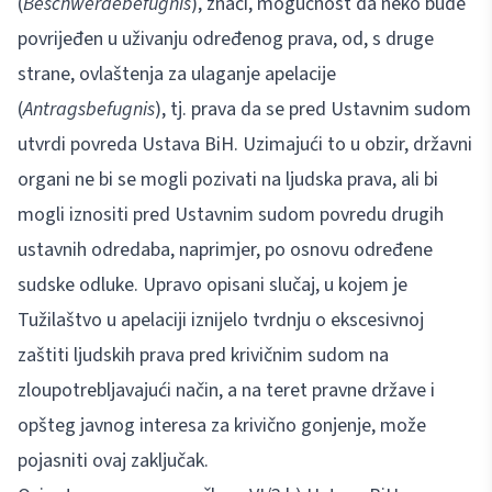
(
Beschwerdebefugnis
), znači, mogućnost da neko bude
povrijeđen u uživanju određenog prava, od, s druge
strane, ovlaštenja za ulaganje apelacije
(
Antragsbefugnis
), tj. prava da se pred Ustavnim sudom
utvrdi povreda Ustava BiH. Uzimajući to u obzir, državni
organi ne bi se mogli pozivati na ljudska prava, ali bi
mogli iznositi pred Ustavnim sudom povredu drugih
ustavnih odredaba, naprimjer, po osnovu određene
sudske odluke. Upravo opisani slučaj, u kojem je
Tužilaštvo u apelaciji iznijelo tvrdnju o ekscesivnoj
zaštiti ljudskih prava pred krivičnim sudom na
zloupotrebljavajući način, a na teret pravne države i
opšteg javnog interesa za krivično gonjenje, može
pojasniti ovaj zaključak.