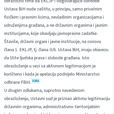
obrazložio time da EKLJP i odgovarajuće odredbe
Ustava BiH nude zaštitu, u principu, samo privatnim
fizičkim i pravnim licima, nevladinim organizacijama i
udruženjima građana, a ne državnim organima i javnim
institucijama, koje obavljaju javnopravne zadatke.
Štaviše, državni organi i javne institucije, na osnovu
člana 1. EKLJP, tj. člana II/6. Ustava BiH, imaju obavezu
da štite ljudska prava i slobode građana. Isto
obrazloženje u vezi sa aktivnom legitimacijom je
korišteno i kada je apelaciju podnijelo Ministarstvo
3201
odbrane FBiH.
U drugim odlukama, suprotno navedenom
obrazloženju, Ustavni sud je priznao aktivnu legitimaciju
državnim organima, administrativno-teritorijalnim