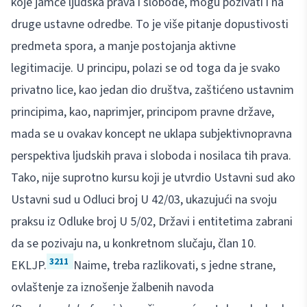
koje jamče ljudska prava i slobode, mogu pozivati i na
druge ustavne odredbe. To je više pitanje dopustivosti
predmeta spora, a manje postojanja aktivne
legitimacije. U principu, polazi se od toga da je svako
privatno lice, kao jedan dio društva, zaštićeno ustavnim
principima, kao, naprimjer, principom pravne države,
mada se u ovakav koncept ne uklapa subjektivnopravna
perspektiva ljudskih prava i sloboda i nosilaca tih prava.
Tako, nije suprotno kursu koji je utvrdio Ustavni sud ako
Ustavni sud u Odluci broj U 42/03, ukazujući na svoju
praksu iz Odluke broj U 5/02, Državi i entitetima zabrani
da se pozivaju na, u konkretnom slučaju, član 10.
3211
EKLJP.
Naime, treba razlikovati, s jedne strane,
ovlaštenje za iznošenje žalbenih navoda