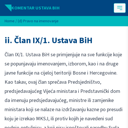
Idi na sadržaj
KOMENTAR USTAVA BIH
Home
/
(d) Pravo na imenovanje
ii. Član IX/1. Ustava BiH
Član IX/1. Ustava BiH se primjenjuje na sve funkcije koje
se popunjavaju imenovanjem, izborom, kao i na druge
javne funkcije na cijeloj teritoriji Bosne i Hercegovine.
Kao takav, ovaj član sprečava Predsjedništvo,
predsjedavajućeg Vijeća ministara i Predstavnički dom
da imenuju predsjedavajućeg, ministre ili zamjenike
ministara koji se nalaze na izdržavanju kazne po presudi
koju je izrekao MKSJ, ili protiv kojih je navedeni sud
podnio optužnicu, a koji nisu ispoštovali naredbu Suda