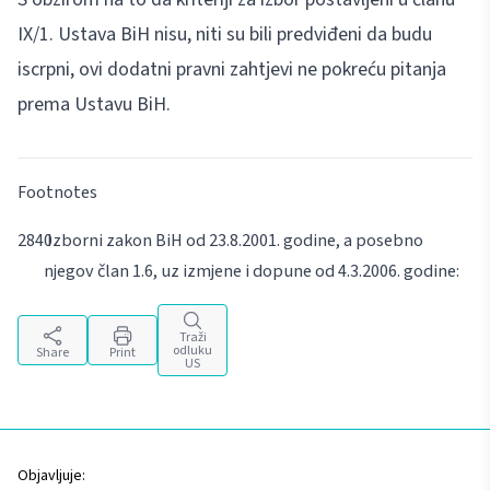
IX/1. Ustava BiH nisu, niti su bili predviđeni da budu
iscrpni, ovi dodatni pravni zahtjevi ne pokreću pitanja
prema Ustavu BiH.
Footnotes
Izborni zakon BiH od 23.8.2001. godine, a posebno
njegov član 1.6, uz izmjene i dopune od 4.3.2006. godine:
Traži
odluku
Share
Print
US
Objavljuje: