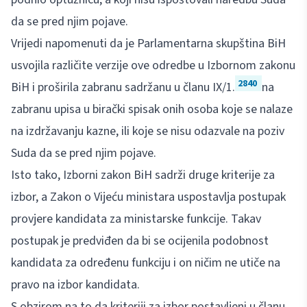
da se pred njim pojave.
Vrijedi napomenuti da je Parlamentarna skupština BiH
usvojila različite verzije ove odredbe u Izbornom zakonu
2840
BiH i proširila zabranu sadržanu u članu IX/1.
na
zabranu upisa u birački spisak onih osoba koje se nalaze
na izdržavanju kazne, ili koje se nisu odazvale na poziv
Suda da se pred njim pojave.
Isto tako, Izborni zakon BiH sadrži druge kriterije za
izbor, a Zakon o Vijeću ministara uspostavlja postupak
provjere kandidata za ministarske funkcije. Takav
postupak je predviđen da bi se ocijenila podobnost
kandidata za određenu funkciju i on ničim ne utiče na
pravo na izbor kandidata.
S obzirom na to da kriteriji za izbor postavljeni u članu