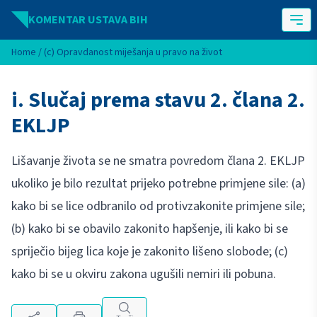
Idi na sadržaj
KOMENTAR USTAVA BIH
Home
/
(c) Opravdanost miješanja u pravo na život
i. Slučaj prema stavu 2. člana 2.
EKLJP
Lišavanje života se ne smatra povredom člana 2. EKLJP
ukoliko je bilo rezultat prijeko potrebne primjene sile: (a)
kako bi se lice odbranilo od protivzakonite primjene sile;
(b) kako bi se obavilo zakonito hapšenje, ili kako bi se
spriječio bijeg lica koje je zakonito lišeno slobode; (c)
kako bi se u okviru zakona ugušili nemiri ili pobuna.