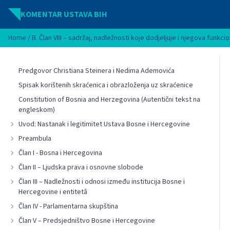
Idi na sadržaj
KOMENTAR USTAVA BIH
Home
/
B. Član VIII – sadržaj, nadležnosti koje dodjeljuje i njegova funkci
Predgovor Christiana Steinera i Nedima Ademovića
Spisak korištenih skraćenica i obrazloženja uz skraćenice
Constitution of Bosnia and Herzegovina (Autentični tekst na
engleskom)
Uvod: Nastanak i legitimitet Ustava Bosne i Hercegovine
Preambula
Član I - Bosna i Hercegovina
Član II – Ljudska prava i osnovne slobode
Član III – Nadležnosti i odnosi između institucija Bosne i
Hercegovine i entitetâ
Član IV - Parlamentarna skupština
Član V – Predsjedništvo Bosne i Hercegovine