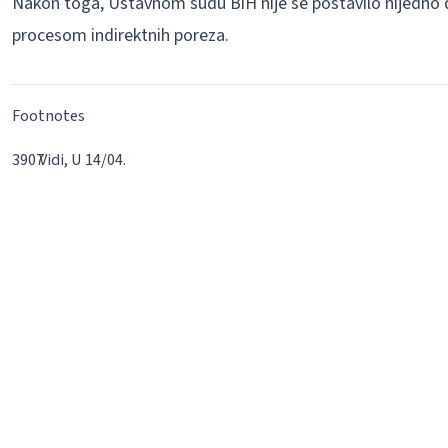
Nakon toga, Ustavnom sudu BiH nije se postavilo nijedno d
procesom indirektnih poreza.
Footnotes
Vidi, U 14/04.