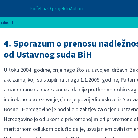
Početna
O projektu
Autori
onalnost
4. Sporazum o prenosu nadležnost
od Ustavnog suda BiH
U toku 2004. godine, prije nego što su usvojeni državni Z
akcizama, koji su stupili na snagu 1.1.2005. godine, Parlam
amandmane na ove zakone a da nije prethodno dobio sag
indirektno oporezivanje, čime je povrijedio uslove iz Spor
Bosne i Hercegovine je podnijelo zahtjev za ocjenu ustav
Hercegovine je odlukom o privremenoj mjeri privremeno s
meritornom odlukom odlučio da je, usvajanjem ovih izmjen