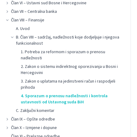
Član VI – Ustavni sud Bosne i Hercegovine
Član VII – Centralna banka
Član VIII – Finansije
A. Uvod
B. Član VIII – sadržaj, nadležnosti koje dodjeljuje i njegova
funkcionalnost
1. Potreba za reformom i sporazum o prenosu
nadležnosti
2. Zakon o sistemu indirektnog oporezivanja u Bosni i
Hercegovini
3. Zakon o uplatama na jedinstveni račun i raspodjeli
prihoda
4. Sporazum o prenosu nadležnosti i kontrola
ustavnosti od Ustavnog suda BiH
C. Zaključni komentar
Član IX – Opšte odredbe
Član X – Izmjene i dopune
Član XI – Prelazne odredbe