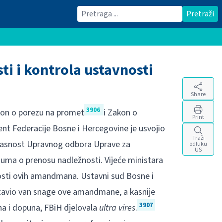
Traži
Pretraži
i i kontrola ustavnosti
Share
3906
akon o porezu na promet
i Zakon o
Print
ent Federacije Bosne i Hercegovine je usvojio
Traži
lasnost Upravnog odbora Uprave za
odluku
US
azuma o prenosu nadležnosti. Vijeće ministara
nosti ovih amandmana. Ustavni sud Bosne i
tavio van snage ove amandmane, a kasnije
3907
a i dopuna, FBiH djelovala
ultra vires
.