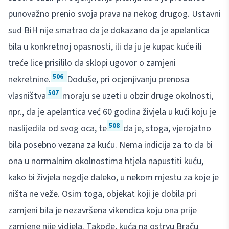
punovažno prenio svoja prava na nekog drugog. Ustavni
sud BiH nije smatrao da je dokazano da je apelantica
bila u konkretnoj opasnosti, ili da ju je kupac kuće ili
treće lice prisililo da sklopi ugovor o zamjeni
506
nekretnine.
Doduše, pri ocjenjivanju prenosa
507
vlasništva
moraju se uzeti u obzir druge okolnosti,
npr., da je apelantica već 60 godina živjela u kući koju je
508
naslijedila od svog oca, te
da je, stoga, vjerojatno
bila posebno vezana za kuću. Nema indicija za to da bi
ona u normalnim okolnostima htjela napustiti kuću,
kako bi živjela negdje daleko, u nekom mjestu za koje je
ništa ne veže. Osim toga, objekat koji je dobila pri
zamjeni bila je nezavršena vikendica koju ona prije
zamjene nije vidjela. Takođe, kuća na ostrvu Braču