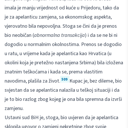
imala je manju vrijednost od kuće u Prijedoru, tako da
je za apelanticu zamjena, sa ekonomskog aspekta,
vjerovatno bila nepovoljna. Stoga se čini da je prenos
bio neobičan (
abnormalna transakcija
) i da se ne bi ni
dogodio u normalnim okolnostima. Prenos se dogodio
u ratu, u vrijeme kada je apelantica kao Hrvatica (u
okolini koja je pretežno nastanjena Srbima) bila izložena
znatnim teškoćama i kada se, prema vlastitim
509
navodima, plašila za život.
Kupac je, bez dileme, bio
svjestan da se apelantica nalazila u teškoj situaciji i da
je to bio razlog zbog kojeg je ona bila spremna da izvrši
zamjenu.
Ustavni sud BiH je, stoga, bio uvjeren da je apelantica
sklopila ugovor o zamjeni nekretnine zbog svoje