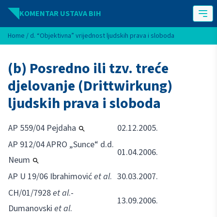
Idi na sadržaj
KOMENTAR USTAVA BIH
Home
/
d. “Objektivna” vrijednost ljudskih prava i sloboda
(b) Posredno ili tzv. treće
djelovanje (Drittwirkung)
ljudskih prava i sloboda
AP 559/04 Pejdaha
02.12.2005.
AP 912/04 APRO „Sunce“ d.d.
01.04.2006.
Neum
AP U 19/06 Ibrahimović
et al
.
30.03.2007.
CH/01/7928
et al
.-
13.09.2006.
Dumanovski
et al
.