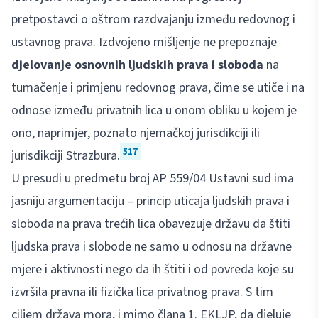
pretpostavci o oštrom razdvajanju između redovnog i
ustavnog prava. Izdvojeno mišljenje ne prepoznaje
djelovanje osnovnih ljudskih prava i sloboda
na
tumačenje i primjenu redovnog prava, čime se utiče i na
odnose između privatnih lica u onom obliku u kojem je
ono, naprimjer, poznato njemačkoj jurisdikciji ili
517
jurisdikciji Strazbura.
U presudi u predmetu broj AP 559/04 Ustavni sud ima
jasniju argumentaciju – princip uticaja ljudskih prava i
sloboda na prava trećih lica obavezuje državu da štiti
ljudska prava i slobode ne samo u odnosu na državne
mjere i aktivnosti nego da ih štiti i od povreda koje su
izvršila pravna ili fizička lica privatnog prava. S tim
ciljem država mora, i mimo člana 1. EKLJP, da djeluje