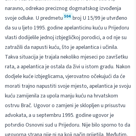
naravno, odrekao preciznog dogmatskog izvođenja
504
svoje odluke. U predmetu
broj U 15/99 je utvrđeno
da su u ljeto 1995. godine apelanticinu kuću u Prijedoru
vlasti dodijelile jednoj izbjegličkoj porodici, a od nje su
zatražili da napusti kuću, što je apelantica i učinila.
Takva situacija je trajala nekoliko mjeseci po završetku
rata, a apelantica je ostala da živi u istom gradu. Nakon
dodjele kuće izbjeglicama, vjerovatno očekujući da će
morati trajno napustiti svoje mjesto, apelantica je svoju
kuću zamijenila za upola manju kuću na hrvatskom
ostrvu Brač. Ugovor o zamjeni je sklopljen u prisustvu
advokata, a u septembru 1995. godine ugovor je
potvrdio Osnovni sud u Prijedoru. Nije bilo sporno to da
ugovorna strana nije ni na koji način prijetila. Međutim,