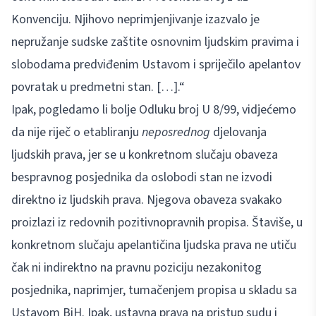
Konvenciju. Njihovo neprimjenjivanje izazvalo je
nepružanje sudske zaštite osnovnim ljudskim pravima i
slobodama predviđenim Ustavom i spriječilo apelantov
povratak u predmetni stan. […].“
Ipak, pogledamo li bolje Odluku broj U 8/99, vidjećemo
da nije riječ o etabliranju
neposrednog
djelovanja
ljudskih prava, jer se u konkretnom slučaju obaveza
bespravnog posjednika da oslobodi stan ne izvodi
direktno iz ljudskih prava. Njegova obaveza svakako
proizlazi iz redovnih pozitivnopravnih propisa. Štaviše, u
konkretnom slučaju apelantičina ljudska prava ne utiču
čak ni indirektno na pravnu poziciju nezakonitog
posjednika, naprimjer, tumačenjem propisa u skladu sa
Ustavom BiH. Ipak, ustavna prava na pristup sudu i