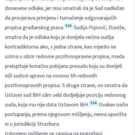
donesene odluke, jer nisu smatrali da je Sud nadležan
da provjerava primjenu i tumačenje odgovarajućih
515
propisa građanskog prava.
Sudija
Popović
, štaviše,
smatra da je odluka koju je donijela većina sudija
kontradiktorna ako, s jedne strane, kao mjerilo ne
uzima u obzir redovne pozitivnopravne propise, mada
preispituje konačnu pobijanu presudu koju su donijeli
niži sudovi upravo na osnovu tih redovnih
pozitivnopravnih propisa. S druge strane, on smatra da
Ustavni sud BiH sâm sebi dodjeljuje poziciju redovnog
516
suda, koja mu nije data Ustavom BiH.
Ovakav način
postupanja, prema njegovom mišljenju, nema uporišta
ni u jurisdikciji Strazbura.
Izdvojeno mišljenje se zasniva na pogrešnoj