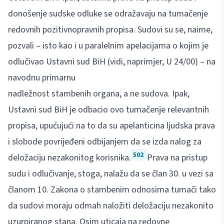
donošenje sudske odluke se odražavaju na tumačenje
redovnih pozitivnopravnih propisa. Sudovi su se, naime,
pozvali – isto kao i u paralelnim apelacijama o kojim je
odlučivao Ustavni sud BiH (vidi, naprimjer, U 24/00) – na
navodnu primarnu
nadležnost stambenih organa, a ne sudova. Ipak,
Ustavni sud BiH je odbacio ovo tumačenje relevantnih
propisa, upućujući na to da su apelanticina ljudska prava
i slobode povrijeđeni odbijanjem da se izda nalog za
502
deložaciju nezakonitog korisnika.
Prava na pristup
sudu i odlučivanje, stoga, nalažu da se član 30. u vezi sa
članom 10. Zakona o stambenim odnosima tumači tako
da sudovi moraju odmah naložiti deložaciju nezakonito
uzurpiranog stana. Osim uticaja na redovne