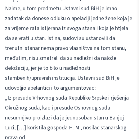
Naime, u tom predmetu Ustavni sud BiH je imao
zadatak da donese odluku o apelaciji jedne žene koja je
za vrijeme rata istjerana iz svoga stana i koja je htjela
da se vrati u stan. Istina, sudovi su ustanovili da
trenutni stanar nema pravo vlasništva na tom stanu,
međutim, nisu smatrali da su nadležni da nalože
deložaciju, jer je to bilo u nadležnosti
stambenih/upravnih institucija. Ustavni sud BiH je
udovoljio apelantici i to argumentovao:
„Iz presude Vrhovnog suda Republike Srpske i rješenja
Okružnog suda, kao i presude Osnovnog suda
nesumnjivo proizlazi da je jednosoban stan u Banjoj
Luci, […] koristila gospođa H. M., nosilac stanarskog
prava od