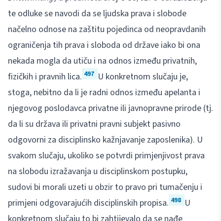
te odluke se navodi da se ljudska prava i slobode
načelno odnose na zaštitu pojedinca od neopravdanih
ograničenja tih prava i sloboda od države iako bi ona
nekada mogla da utiču i na odnos između privatnih,
497
fizičkih i pravnih lica.
U konkretnom slučaju je,
stoga, nebitno da li je radni odnos između apelanta i
njegovog poslodavca privatne ili javnopravne prirode (tj.
da li su država ili privatni pravni subjekt pasivno
odgovorni za disciplinsko kažnjavanje zaposlenika). U
svakom slučaju, ukoliko se potvrdi primjenjivost prava
na slobodu izražavanja u disciplinskom postupku,
sudovi bi morali uzeti u obzir to pravo pri tumačenju i
498
primjeni odgovarajućih disciplinskih propisa.
U
konkretnom slučaju to bi zahtijevalo da se nađe