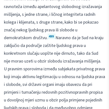
ravnoteža između apelantovog slobodnog izražavanja
mišljenja, s jedne strane, i ličnog integriteta radnih
kolega i klijenata, s druge strane, kako bi se pokazao
značaj nekog ljudskog prava ili slobode u
499
demokratskom društvu.
Naravno da je Sud na kraju
zaključio da područje zaštite ljudskog prava u
konkretnom slučaju uopšte nije dirnuto, tako da Sud
nije morao uzeti u obzir slobodu izražavanja mišljenja.
U pravnim sporovima između subjekata privatnog prava
koji imaju aktivnu legitimaciju u odnosu na ljudska prava
i slobode, svi državni organi imaju obavezu da pri
primjeni i tumačenju redovnih pozitivnopravnih propisa
u dovoljnoj mjeri uzmu u obzir polja primjene pojedinih
ljudskih prava i sloboda i da međusobno odmjere