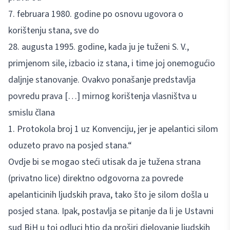
7. februara 1980. godine po osnovu ugovora o
korištenju stana, sve do
28. augusta 1995. godine, kada ju je tuženi S. V.,
primjenom sile, izbacio iz stana, i time joj onemogućio
daljnje stanovanje. Ovakvo ponašanje predstavlja
povredu prava […] mirnog korištenja vlasništva u
smislu člana
1. Protokola broj 1 uz Konvenciju, jer je apelantici silom
oduzeto pravo na posjed stana.“
Ovdje bi se mogao steći utisak da je tužena strana
(privatno lice) direktno odgovorna za povrede
apelanticinih ljudskih prava, tako što je silom došla u
posjed stana. Ipak, postavlja se pitanje da li je Ustavni
sud BiH u toj odluci htio da proširi djelovanje ljudskih