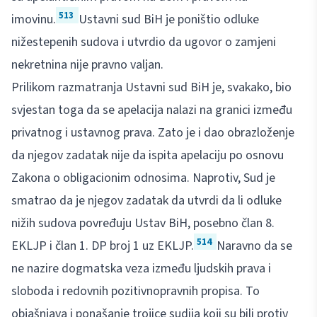
513
imovinu.
Ustavni sud BiH je poništio odluke
nižestepenih sudova i utvrdio da ugovor o zamjeni
nekretnina nije pravno valjan.
Prilikom razmatranja Ustavni sud BiH je, svakako, bio
svjestan toga da se apelacija nalazi na granici između
privatnog i ustavnog prava. Zato je i dao obrazloženje
da njegov zadatak nije da ispita apelaciju po osnovu
Zakona o obligacionim odnosima. Naprotiv, Sud je
smatrao da je njegov zadatak da utvrdi da li odluke
nižih sudova povređuju Ustav BiH, posebno član 8.
514
EKLJP i član 1. DP broj 1 uz EKLJP.
Naravno da se
ne nazire dogmatska veza između ljudskih prava i
sloboda i redovnih pozitivnopravnih propisa. To
objašnjava i ponašanje trojice sudija koji su bili protiv