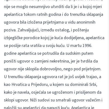
nije se moglo nesumnjivo utvrditi da li je i u kojoj mjeri
apelantica tokom ratnih godina i do trenutka sklapanja
ugovora bila izložena prijetnjama u vidu anonimnih
poziva. Zahvaljujući, između ostalog, i poštenju
izbjegličke porodice kojoj je kuća dodijeljena, apelantica
se poslije rata vratila u svoju kuću. U martu 1996.
godine apelantica se potrudila da sudskim putem
poništi ugovor o zamjeni nekretnina, jer je tvrdila da
ugovor nije sklopila dobrovoljno, nego pod prijetnjom.
U trenutku sklapanja ugovora rat je još uvijek trajao, a
kao Hrvatica u Prijedoru, u kojem su dominirali Srbi,
kako je navela, osjećala se ugroženom i prisiljenom da
sklopi ugovor. Niži sudovi su smatrali ugovor važećim i
naložili su apelantici da napusti kuću. Apelantica je