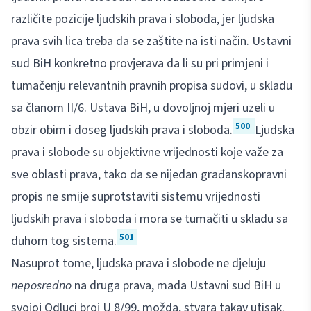
različite pozicije ljudskih prava i sloboda, jer ljudska
prava svih lica treba da se zaštite na isti način. Ustavni
sud BiH konkretno provjerava da li su pri primjeni i
tumačenju relevantnih pravnih propisa sudovi, u skladu
sa članom II/6. Ustava BiH, u dovoljnoj mjeri uzeli u
500
obzir obim i doseg ljudskih prava i sloboda.
Ljudska
prava i slobode su objektivne vrijednosti koje važe za
sve oblasti prava, tako da se nijedan građanskopravni
propis ne smije suprotstaviti sistemu vrijednosti
ljudskih prava i sloboda i mora se tumačiti u skladu sa
501
duhom tog sistema.
Nasuprot tome, ljudska prava i slobode ne djeluju
neposredno
na druga prava, mada Ustavni sud BiH u
svojoj Odluci broj U 8/99, možda, stvara takav utisak.