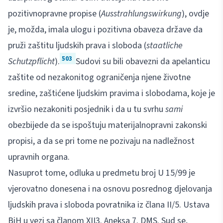
pozitivnopravne propise (
Ausstrahlungswirkung
), ovdje
je, možda, imala ulogu i pozitivna obaveza države da
pruži zaštitu ljudskih prava i sloboda (
staatliche
503
Schutzpflicht
).
Sudovi su bili obavezni da apelanticu
zaštite od nezakonitog ograničenja njene životne
sredine, zaštićene ljudskim pravima i slobodama, koje je
izvršio nezakoniti posjednik i da u tu svrhu
sami
obezbijede da se ispoštuju materijalnopravni zakonski
propisi, a da se pri tome ne pozivaju na nadležnost
upravnih organa.
Nasuprot tome, odluka u predmetu broj U 15/99 je
vjerovatno donesena i na osnovu posrednog djelovanja
ljudskih prava i sloboda povratnika iz člana II/5. Ustava
BiH u vezi sa članom XII3. Aneksa 7. DMS. Sud se,