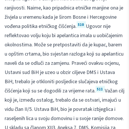
ranjivosti. Naime, kao pripadnica etničke manjine ona je
živjela u vremenu kada je širom Bosne i Hercegovine
510
vođena politika etničkog čišćenja.
Ugovor nije
reflektovao volju koju bi apelantica imala u uobičajenim
okolnostima. Može se pretpostaviti da je kupac, barem
u opštim crtama, bio svjestan razloga koji su apelanticu
naveli da se odluči za zamjenu. Praveći ovakvu ocjenu,
Ustavni sud BiH je uzeo u obzir ciljeve DMS i Ustava
BiH; trebalo je otkloniti posljedice slučajeva etničkog
511
čišćenja koji su se dogodili za vrijeme rata.
Važan cilj
koji je, između ostalog, trebalo da se ostvari, imajući u
vidu član II/5. Ustava BiH, bio je povratak izbjeglica i
raseljenih lica u svoju domovinu i u svoje ranije domove.
U skladu sa članom XII3. Aneksa 7. DMS, Komisija za