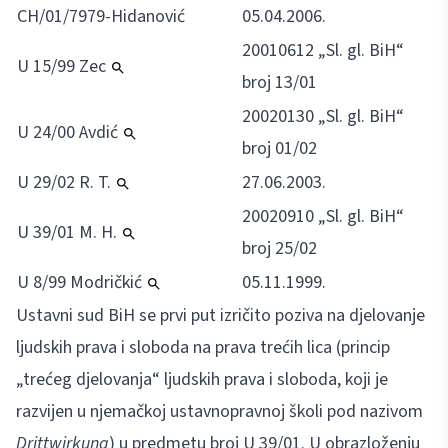
CH/01/7979-Hidanović
05.04.2006.
20010612 „Sl. gl. BiH“
U 15/99 Zec
broj 13/01
20020130 „Sl. gl. BiH“
U 24/00 Avdić
broj 01/02
U 29/02 R. T.
27.06.2003.
20020910 „Sl. gl. BiH“
U 39/01 M. H.
broj 25/02
U 8/99 Modričkić
05.11.1999.
Ustavni sud BiH se prvi put izričito poziva na djelovanje
ljudskih prava i sloboda na prava trećih lica (princip
„trećeg djelovanja“ ljudskih prava i sloboda, koji je
razvijen u njemačkoj ustavnopravnoj školi pod nazivom
Drittwirkung
) u predmetu broj U 39/01. U obrazloženju