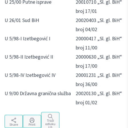
U 25/00 Putne isprave
20010710 „Sl. gl. BiH“
broj 17/01
U 26/01 Sud BiH
20020403 „Sl. gl. BiH“
broj 04/02
U 5/98-I Izetbegović I
20000417 „Sl. gl. BiH“
broj 11/00
U 5/98-II Izetbegović II
20000630 „Sl. gl. BiH“
broj 17/00
U 5/98-IV Izetbegović IV
20001231 „Sl. gl. BiH“
broj 36/00
U 9/00 Državna granična služba
20020130 „Sl. gl. BiH“
broj 01/02
Traži
odluku
Share
Print
US