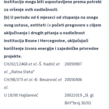
institucije mogu biti uspostavljene prema potrebi
za vršenje ovih nadležnosti.
(b) U periodu od 6 mjeseci od stupanja na snagu
ovog ustava, entiteti
će
početi pregovore s ciljem
uključivanja i drugih pitanja u nadležnost
institucija Bosne i Hercegovine, uključujući
korištenje izvora energije i zajedničke privredne
projekte.
CH/02/12468
et al
.-Š. Kadrić
et
20050907
al
. „Ratna šteta“
CH/98/375
et al
.-Đ. Besarović
et
20050406
al
.
U 18/00 Hajdarević
20021019 „Sl. gl.
BiH“broj 30/02