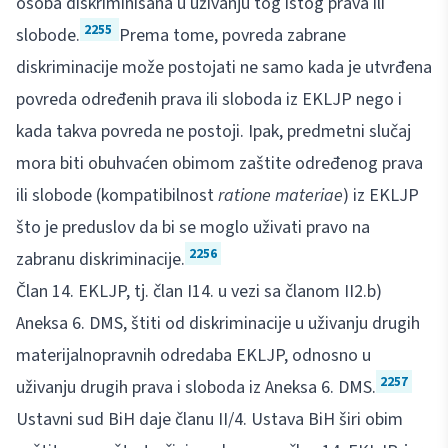
osoba diskriminisana u uživanju tog istog prava ili
2255
slobode.
Prema tome, povreda zabrane
diskriminacije može postojati ne samo kada je utvrđena
povreda određenih prava ili sloboda iz EKLJP nego i
kada takva povreda ne postoji. Ipak, predmetni slučaj
mora biti obuhvaćen obimom zaštite određenog prava
ili slobode (kompatibilnost
ratione materiae
) iz EKLJP
što je preduslov da bi se moglo uživati pravo na
2256
zabranu diskriminacije.
Član 14. EKLJP, tj. član I14. u vezi sa članom II2.b)
Aneksa 6. DMS, štiti od diskriminacije u uživanju drugih
materijalnopravnih odredaba EKLJP, odnosno u
2257
uživanju drugih prava i sloboda iz Aneksa 6. DMS.
Ustavni sud BiH daje članu II/4. Ustava BiH širi obim