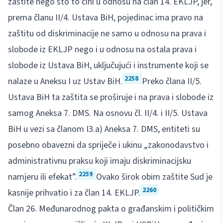
zaštite nego što to čini u odnosu na član 14. EKLJP, jer,
prema članu II/4. Ustava BiH, pojedinac ima pravo na
zaštitu od diskriminacije ne samo u odnosu na prava i
slobode iz EKLJP nego i u odnosu na ostala prava i
slobode iz Ustava BiH, uključujući i instrumente koji se
2258
nalaze u Aneksu I uz Ustav BiH.
Preko člana II/5.
Ustava BiH ta zaštita se proširuje i na prava i slobode iz
samog Aneksa 7. DMS. Na osnovu čl. II/4. i II/5. Ustava
BiH u vezi sa članom I3.a) Aneksa 7. DMS, entiteti su
posebno obavezni da spriječe i ukinu „zakonodavstvo i
administrativnu praksu koji imaju diskriminacijsku
2259
namjeru ili efekat”.
Ovako širok obim zaštite Sud je
2260
kasnije prihvatio i za član 14. EKLJP.
Član 26. Međunarodnog pakta o građanskim i političkim