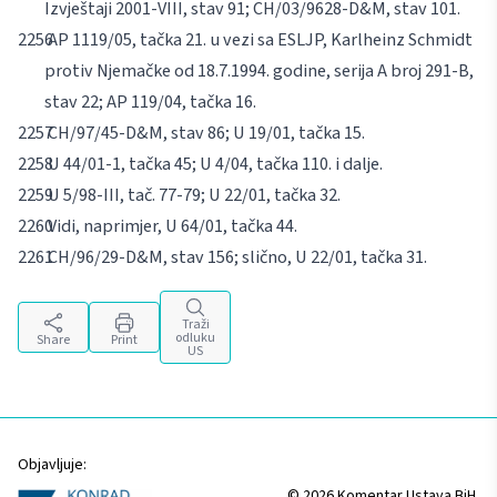
Izvještaji 2001-VIII, stav 91; CH/03/9628-D&M, stav 101.
AP 1119/05, tačka 21. u vezi sa ESLJP, Karlheinz Schmidt
protiv Njemačke od 18.7.1994. godine, serija A broj 291-B,
stav 22; AP 119/04, tačka 16.
CH/97/45-D&M, stav 86; U 19/01, tačka 15.
U 44/01-1, tačka 45; U 4/04, tačka 110. i dalje.
U 5/98-III, tač. 77-79; U 22/01, tačka 32.
Vidi, naprimjer, U 64/01, tačka 44.
CH/96/29-D&M, stav 156; slično, U 22/01, tačka 31.
Traži
odluku
Share
Print
US
Objavljuje:
© 2026 Komentar Ustava BiH.