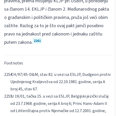
pravima, prema mišljenju KLJP pri USBiH, u poređenju
sa članom 14. EKLJP i članom 2. Međunarodnog pakta
o građanskim i političkim pravima, pruža još veći obim
zaštite. Razlog za to je što ovaj pakt jamči posebno
pravo na jednakost pred zakonom i jednaku zaštitu
2261
putem zakona.
Footnotes
CH/97/45-D&M, stav 82. u vezi sa ESLJP, Dudgeon protiv
Ujedinjenog Kraljevstva od 22.10.1981. godine, serija A
broj 45, stav 67.
U 19/01, tačka 15. u vezi sa ESLJP, Belgijski jezički slučaj
od 23.7.1968. godine, serija A broj 6; Princ Hans-Adam II
od Lihtenštajna protiv Njemačke od 12.7.2001. godine,