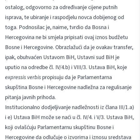
ostalog, odgovorno za određivanje cijene putnih
isprava, te ubiranje i raspodjelu novca dobijenog od
toga. Podnosilac je, naime, tvrdio da Bosna i
Hercegovina ne bi smjela pripisati ovaj iznos budžetu
Bosne i Hercegovine. Obrazlažući da je ovakav transfer,
ipak, obuhvaćen Ustavom BiH, Ustavni sud BiH je
uputio na odredbe čl. IV/4.b) i VIII/3. Ustava BiH, koje
expressis verbis
propisuju da je Parlamentarna
skupština Bosne i Hercegovine nadležna za regulisanje
pitanja javnih prihoda.
Institucionalno dodjeljivanje nadležnosti iz člana III/1.a)
i e) Ustava BiH može se naći u čl. IV/4. i V/3. Ustava BiH,
koji ovlašćuju Parlamentarnu skupštinu Bosne i
Hercegovine da odlučuje o izvorima i iznosu sredstava