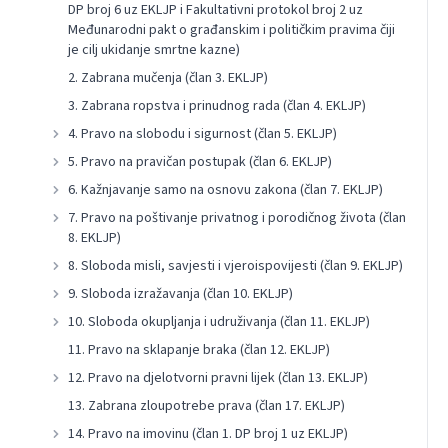
DP broj 6 uz EKLJP i Fakultativni protokol broj 2 uz
Međunarodni pakt o građanskim i političkim pravima čiji
je cilj ukidanje smrtne kazne)
2. Zabrana mučenja (član 3. EKLJP)
3. Zabrana ropstva i prinudnog rada (član 4. EKLJP)
4. Pravo na slobodu i sigurnost (član 5. EKLJP)
5. Pravo na pravičan postupak (član 6. EKLJP)
6. Kažnjavanje samo na osnovu zakona (član 7. EKLJP)
7. Pravo na poštivanje privatnog i porodičnog života (član
8. EKLJP)
8. Sloboda misli, savjesti i vjeroispovijesti (član 9. EKLJP)
9. Sloboda izražavanja (član 10. EKLJP)
10. Sloboda okupljanja i udruživanja (član 11. EKLJP)
11. Pravo na sklapanje braka (član 12. EKLJP)
12. Pravo na djelotvorni pravni lijek (član 13. EKLJP)
13. Zabrana zloupotrebe prava (član 17. EKLJP)
14. Pravo na imovinu (član 1. DP broj 1 uz EKLJP)