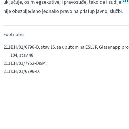
211
uključuje, osim egzekutive, i pravosuđe, tako da i sudije
nije obezbijeđeno jednako pravo na pristup javnoj službi.
Footnotes
CH/01/6796-D, stav 15. sa uputom na ESLJP, Glasenapp protiv
104, stav 48.
CH/01/7952-D&M.
CH/01/6796-D.