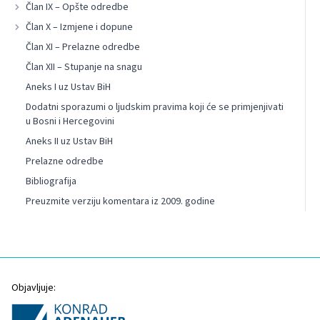
Član IX – Opšte odredbe
Član X – Izmjene i dopune
Član XI – Prelazne odredbe
Član XII – Stupanje na snagu
Aneks I uz Ustav BiH
Dodatni sporazumi o ljudskim pravima koji će se primjenjivati
u Bosni i Hercegovini
Aneks II uz Ustav BiH
Prelazne odredbe
Bibliografija
Preuzmite verziju komentara iz 2009. godine
Objavljuje: