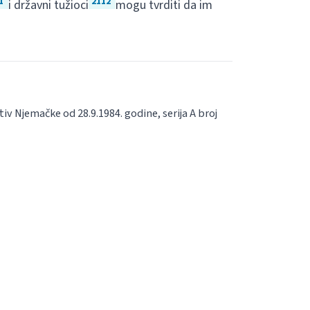
1
2112
i državni tužioci
mogu tvrditi da im
 Njemačke od 28.9.1984. godine, serija A broj