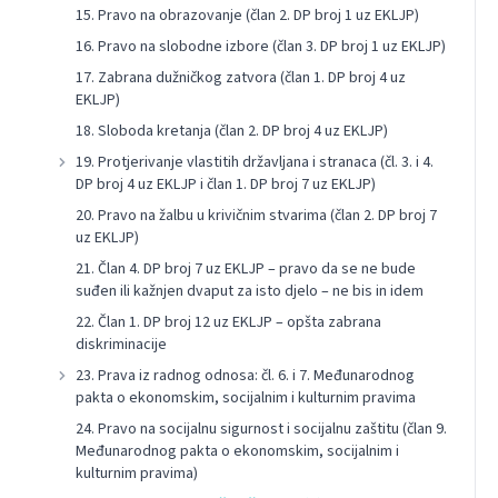
15. Pravo na obrazovanje (član 2. DP broj 1 uz EKLJP)
16. Pravo na slobodne izbore (član 3. DP broj 1 uz EKLJP)
17. Zabrana dužničkog zatvora (član 1. DP broj 4 uz
EKLJP)
18. Sloboda kretanja (član 2. DP broj 4 uz EKLJP)
19. Protjerivanje vlastitih državljana i stranaca (čl. 3. i 4.
DP broj 4 uz EKLJP i član 1. DP broj 7 uz EKLJP)
20. Pravo na žalbu u krivičnim stvarima (član 2. DP broj 7
uz EKLJP)
21. Član 4. DP broj 7 uz EKLJP – pravo da se ne bude
suđen ili kažnjen dvaput za isto djelo – ne bis in idem
22. Član 1. DP broj 12 uz EKLJP – opšta zabrana
diskriminacije
23. Prava iz radnog odnosa: čl. 6. i 7. Međunarodnog
pakta o ekonomskim, socijalnim i kulturnim pravima
24. Pravo na socijalnu sigurnost i socijalnu zaštitu (član 9.
Međunarodnog pakta o ekonomskim, socijalnim i
kulturnim pravima)