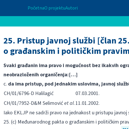
Početna
O projektu
Autori
25. Pristup javnoj službi [član 
o građanskim i političkim pravi
Svaki građanin ima pravo i mogućnost bez ikakvih ogra
neobrazloženih organičenja:
[…]
c.
da ima pristup, pod jednakim uslovima, javnoj službi 
CH/01/6796-D Halilagić
07.03.2001.
CH/01/7952-D&M Selimović
et al
.
11.01.2002.
Iako EKLJP ne sadrži pravo na jednakost u pristupu javnoj s
25. (c) Međunarodnog pakta o građanskim i političkim prav