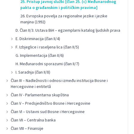
25. Pristup javnoj službi [član 25. (c) Međunarodnog
pakta o građanskim i političkim pravima]
26. Evropska povelja za regionalne jezike i jezike
manjina (1992)
D. Član II/3. Ustava BiH – egzemplarni katalog ljudskih prava
E. Diskriminacija (član II/4)
F. Izbjeglice i raseljena lica (član II/5)
G. Implementacija (član II/6)
H. Međunarodni sporazumi (član II/7)
I. Saradnja (član II/8)
Član III – Nadležnosti i odnosi između institucija Bosne i
Hercegovine i entitetâ
Član IV - Parlamentarna skupština
Član V – Predsjedništvo Bosne i Hercegovine
Član VI – Ustavni sud Bosne i Hercegovine
Član VII – Centralna banka
Član VIII – Finansije