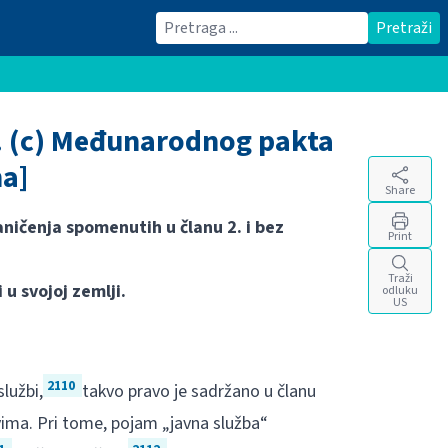
Traži
Pretraži
25. (c) Međunarodnog pakta
ma]
Share
ničenja spomenutih u članu 2. i bez
Print
Traži
u svojoj zemlji.
odluku
US
2110
lužbi,
takvo pravo je sadržano u članu
ima. Pri tome, pojam „javna služba“