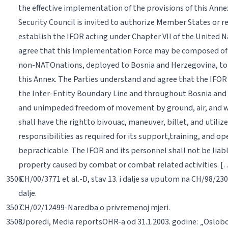
the effective implementation of the provisions
of this Anne
Security Council is invited to authorize Member States or r
establish the IFOR acting under Chapter
VII of the United 
agree that this Implementation Force may be composed o
non-NATO
nations, deployed to Bosnia and Herzegovina, t
this Annex. The Parties understand and
agree that the IFOR 
the Inter-Entity Boundary Line and
throughout Bosnia and 
and
unimpeded freedom of movement by ground, air, and 
shall have the right
to bivouac, maneuver, billet, and utilize 
responsibilities as required for its support,
training, and op
be
practicable. The IFOR and its personnel shall not be liab
property caused by
combat or combat related activities. [
CH/00/3771
et al
.-D, stav 13. i dalje sa uputom na CH/98/23
dalje.
CH/02/12499-Naredba o privremenoj mjeri.
Uporedi,
Media reports
OHR-a od 31.1.2003. godine: „Oslobođe