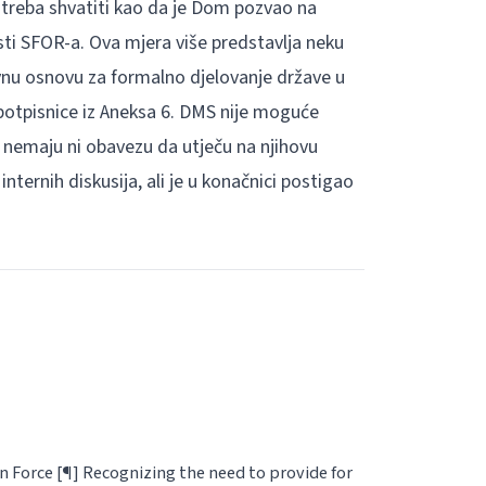
e treba shvatiti kao da je Dom pozvao na
sti SFOR-a. Ova mjera više predstavlja neku
vnu osnovu za formalno djelovanje države u
potpisnice iz Aneksa 6. DMS nije moguće
nemaju ni obavezu da utječu na njihovu
ternih diskusija, ali je u konačnici postigao
 Force [¶] Recognizing the
need to provide for