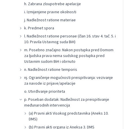
h. Zabrana zloupotrebe apelacije
i. Izmijenjene pravne okolnosti
j. Nadležnost ratione materiae
k. Predmet spora
l. Nadležnost ratione personae (član 16. stav 4. tač. 5. i
10. Pravila Ustavnog suda BiH)
m. Posebno značajno: Nakon postupka pred Domom
za ljudska prava nema sudskog postupka pred
Ustavnim sudom BiH i obrnuto
n. Nadležnost ratione temporis
nj. Ograničenje mogućnosti preispitivanja: vezivanje
za navode iz prijave/apelacije
o. Utvrđivanje prioriteta
p. Poseban dodatak: Nadležnost za preispitivanje
međunarodnih intervencija
(a) Pravni akti Visokog predstavnika (Aneks 10.
DMS)
(b) Pravni akti organa iz Aneksa 3. DMS