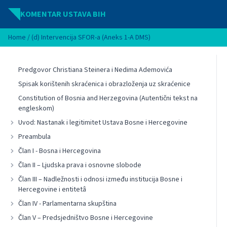
Idi na sadržaj
KOMENTAR USTAVA BIH
Home
/
(d) Intervencija SFOR-a (Aneks 1-A DMS)
Predgovor Christiana Steinera i Nedima Ademovića
Spisak korištenih skraćenica i obrazloženja uz skraćenice
Constitution of Bosnia and Herzegovina (Autentični tekst na
engleskom)
Uvod: Nastanak i legitimitet Ustava Bosne i Hercegovine
Preambula
Član I - Bosna i Hercegovina
Član II – Ljudska prava i osnovne slobode
Član III – Nadležnosti i odnosi između institucija Bosne i
Hercegovine i entitetâ
Član IV - Parlamentarna skupština
Član V – Predsjedništvo Bosne i Hercegovine