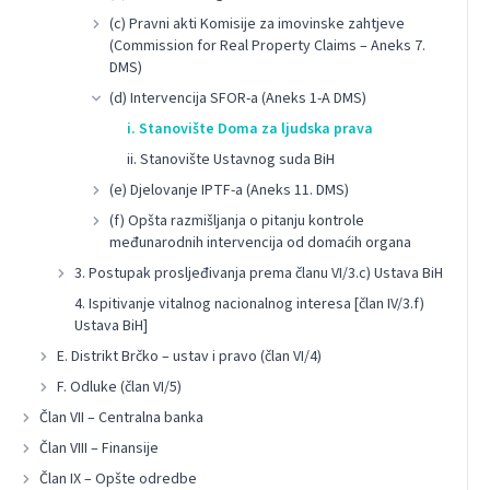
(c) Pravni akti Komisije za imovinske zahtjeve
(Commission for Real Property Claims – Aneks 7.
DMS)
(d) Intervencija SFOR-a (Aneks 1-A DMS)
i. Stanovište Doma za ljudska prava
ii. Stanovište Ustavnog suda BiH
(e) Djelovanje IPTF-a (Aneks 11. DMS)
(f) Opšta razmišljanja o pitanju kontrole
međunarodnih intervencija od domaćih organa
3. Postupak prosljeđivanja prema članu VI/3.c) Ustava BiH
4. Ispitivanje vitalnog nacionalnog interesa [član IV/3.f)
Ustava BiH]
E. Distrikt Brčko – ustav i pravo (član VI/4)
F. Odluke (član VI/5)
Član VII – Centralna banka
Član VIII – Finansije
Član IX – Opšte odredbe