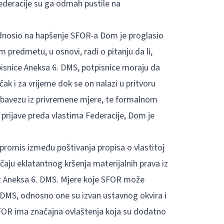
 Federacije su ga odmah pustile na
dnosio na hapšenje SFOR-a Dom je proglasio
 predmetu, u osnovi, radi o pitanju da li,
isnice Aneksa 6. DMS, potpisnice moraju da
ak i za vrijeme dok se on nalazi u pritvoru
 obavezu iz privremene mjere, te formalnom
rijave preda vlastima Federacije, Dom je
promis između poštivanja propisa o vlastitoj
učaju eklatantnog kršenja materijalnih prava iz
iz Aneksa 6. DMS. Mjere koje SFOR može
A DMS, odnosno one su izvan ustavnog okvira i
SFOR ima značajna ovlaštenja koja su dodatno