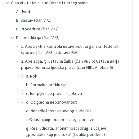
Član VI – Ustavni sud Bosne i Hercegovine
A. Uvod
B. Sastav (član VI/1)
C. Procedure (član VI/2)
D. Jurisdikcija (član VI/3)
1. Apstraktna kontrola ustavnosti, organski i federalni
sporovi [član VI/3.a) Ustava BiH]
2. Apelacija, tj. ustavna žalba [član VI/3.b) Ustava BiH] i
prijava Domu za ljudska prava (član VIII1. Aneksa 6)
a. Rok
b. Formalna prekluzija
c. Iscrpljivanje pravnih lijekova
d. Očigledna neosnovanost
e. Nenadležnost Ustavnog suda BiH
f. Odustajanje od apelacije, tj. prijave
g. Res iudicata, anonimnost i drugi slučajevi
„postupka koji je u toku“ (lis alibi pendens)