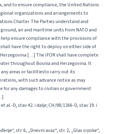
x, and to ensure compliance, the United Nations
egional
organizations and arrangements to
Nations Charter. The Parties understand and
f ground
, air and maritime units from NATO and
o help ensure compliance
with the provisions of
shall have the right to deploy
on either side of
Herzegovina […] The IFOR shall have complete
water
throughout Bosnia and Herzegovina. It
any areas or facilities
to carry out its
erations, with such advance notice as may
le
for any damages to civilian or government
…]
0
et al
.-D, stav 42. i dalje; CH/98/1266-D, stav 19. i
nje“, str. 6, „Dnevni avaz“, str. 2, „Glas srpske“,