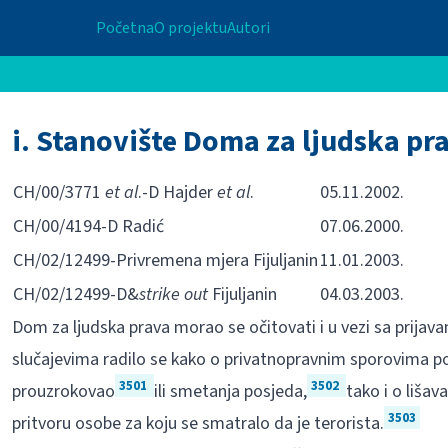
Početna
O projektu
Autori
i. Stanovište Doma za ljudska pr
CH/00/3771
et al
.-D Hajder
et al
.
05.11.2002.
CH/00/4194-D Radić
07.06.2000.
CH/02/12499-Privremena mjera Fijuljanin
11.01.2003.
CH/02/12499-D&
strike out
Fijuljanin
04.03.2003.
Dom za ljudska prava morao se očitovati i u vezi sa prij
slučajevima radilo se kako o privatnopravnim sporovima p
3501
3502
prouzrokovao
ili smetanja posjeda,
tako i o liša
3503
pritvoru osobe za koju se smatralo da je terorista.