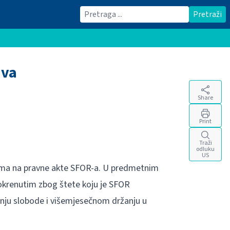
Traži
Pretraži
ava
Share
Print
Traži
odluku
US
avama na pravne akte SFOR-a. U predmetnim
okrenutim zbog štete koju je SFOR
vanju slobode i višemjesečnom držanju u