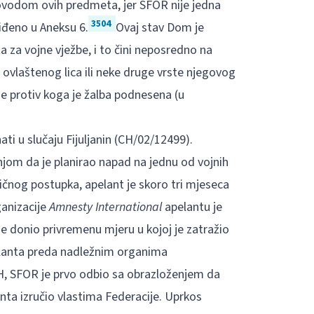
ovodom ovih predmeta, jer SFOR nije jedna
3504
iđeno u Aneksu 6.
Ovaj stav Dom je
 za vojne vježbe, i to čini neposredno na
ovlaštenog lica ili neke druge vrste njegovog
e protiv koga je žalba podnesena (u
 u slučaju Fijuljanin (CH/02/12499).
jom da je planirao napad na jednu od vojnih
vičnog postupka, apelant je skoro tri mjeseca
ganizacije
Amnesty International
apelantu je
 donio privremenu mjeru u kojoj je zatražio
elanta preda nadležnim organima
iH, SFOR je prvo odbio sa obrazloženjem da
anta izručio vlastima Federacije. Uprkos