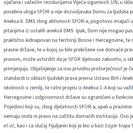
ojačana i važećim rezolucijama Vijeća sigurnosti UN, u skl
posebna uloga SFOR-a nije dozvoljavala Domu za ljudska p
Aneksa 6. DMS zbog aktivnosti SFOR-a, pogotovo imajući u
pitanjima iz ostalih aneksâ DMS. Ipak, Dom nije mogao pasi
praktično kidnapovan na teritoriji Bosne i Hercegovine, te
pravne države, te u kojoj su bile prekršene sve domaće pra
pravom, može ustvrditi da je SFOR djelovao zakonito, u sk
primjenjuju. Objašnjenje za ovu prividnu protivrječnost je či
standardi iz oblasti ljudskih prava prema Ustavu BiH i Anek
okolnosti u zemlji, te ratni propisi iz Aneksa 1-A koji su važ
Hercegovine i odgovornost države su ograničeni u funkcio
Pojedinci koji su, zbog djelatnosti SFOR-a, upali u praznin
nemaju onda ni pravo na zaštitu domaćih institucija. Ovo je 
et al.,
kao i za slučaj Fijuljanin koji je bio u bazi
Eagle
trupa 