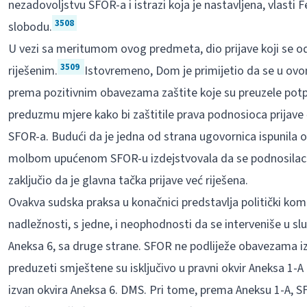
nezadovoljstvu SFOR-a i istrazi koja je nastavljena, vlasti
3508
slobodu.
U vezi sa meritumom ovog predmeta, dio prijave koji se o
3509
riješenim.
Istovremeno, Dom je primijetio da se u ovom
prema pozitivnim obavezama zaštite koje su preuzele potp
preduzmu mjere kako bi zaštitile prava podnosioca prijave č
SFOR-a. Budući da je jedna od strana ugovornica ispunila
molbom upućenom SFOR-u izdejstvovala da se podnosilac p
zaključio da je glavna tačka prijave već riješena.
Ovakva sudska praksa u konačnici predstavlja politički kom
nadležnosti, s jedne, i neophodnosti da se interveniše u sl
Aneksa 6, sa druge strane. SFOR ne podliježe obavezama 
preduzeti smještene su isključivo u pravni okvir Aneksa 1-
izvan okvira Aneksa 6. DMS. Pri tome, prema Aneksu 1-A, 