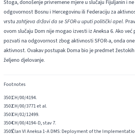
Stoga, donošenje privremene mjere u slučaju Fijuljanin i n
odgovornost Bosnu i Hercegovinu ili Federaciju za aktivno
vrstu
zahtjeva državi da se SFOR-u uputi politički apel
. Pra
ovom slučaju Dom nije mogao izvesti iz Aneksa 6. Ako već 
pozvati na odgovornost zbog aktivnosti SFOR-a, onda one 
aktivnost. Ovakav postupak Doma bio je predmet žestokih in
željeno djelovanje.
Footnotes
CH/00/4194.
CH/00/3771
et al
.
CH/02/12499.
CH/00/4194-D, stav 7.
Član VI Aneksa 1-A DMS:
Deployment of the Implementation