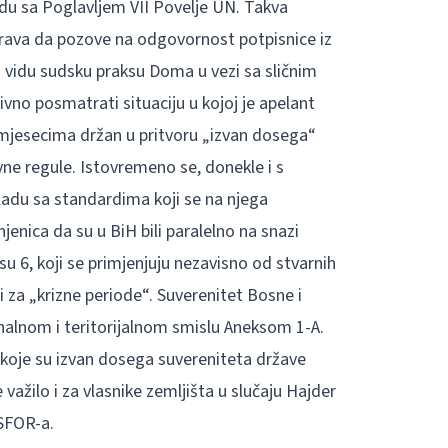
adu sa Poglavljem VII Povelje UN. Takva
rava da pozove na odgovornost potpisnice iz
 vidu sudsku praksu Doma u vezi sa sličnim
vno posmatrati situaciju u kojoj je apelant
 mjesecima držan u pritvoru „izvan dosega“
vne regule. Istovremeno se, donekle i s
ladu sa standardima koji se na njega
njenica da su u BiH bili paralelno na snazi
su 6, koji se primjenjuju nezavisno od stvarnih
ili za „krizne periode“. Suverenitet Bosne i
nalnom i teritorijalnom smislu Aneksom 1-A.
e koje su izvan dosega suvereniteta države
važilo i za vlasnike zemljišta u slučaju Hajder
SFOR-a.