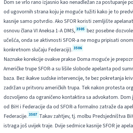
Dom se vrlo rano izjasnio kao nenadležan za postupanje p
od ugovornih strana koju je moguće tužiti kako je to predv
kasnije samo potvrdio. Ako SFOR koristi zemljište apelanata
3505
osnovu člana VI Aneksa 1-A DMS,
bez posebne dozvole 
učešća, onda se aktivnosti SFOR-a ne mogu pripisati onom
3506
konkretnom slučaju Federaciji).
Naznake korekcije ovakve prakse Doma moguće je prepoznati
Američke trupe SFOR-a su lišile slobode apelanta pod sumn
baza. Bez ikakve sudske intervencije, te bez pokretanja kri
zadržan u pritvoru američkih trupa. Tek nakon protesta or
dozvoljeno da ograničeno kontaktira sa advokatom. Dom je
od BiH i Federacije da od SFOR-a formalno zatraže da ap
3507
Federacije.
Takav zahtjev, tj. molbu Predsjedništva B
istraga još uvijek traje. Dvije sedmice kasnije SFOR je apel