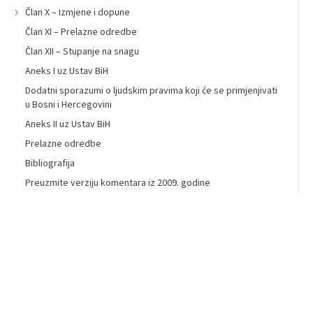
Član X – Izmjene i dopune
Član XI – Prelazne odredbe
Član XII – Stupanje na snagu
Aneks I uz Ustav BiH
Dodatni sporazumi o ljudskim pravima koji će se primjenjivati
u Bosni i Hercegovini
Aneks II uz Ustav BiH
Prelazne odredbe
Bibliografija
Preuzmite verziju komentara iz 2009. godine