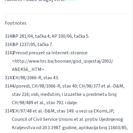
Footnotes
AP 281/04, tačka 4; AP 100/06, tačka 5.
AP 1237/05, tačka 7.
Prevod preuzet sa Internet-stranice:
<http://www.hrc.ba/bosnian/god_izvjestaj/2002/
ANEKS6_.HTM>.
CH/98/1066-R, stav 43.
Uporedi, CH/98/1066-R, stav 40; CH/98/377
et al
.-D&M,
stav 216; vidi, međutim, i izuzetke u predmetu broj
CH/98/489
et al
., stav 792. i dalje.
CH/97/48
et
al
.-D&M, stav 149. u vezi sa EKomLJP,
Council of Civil Service Unions
et al
. protiv Ujedinjenog
Kraljevstva od 20.1.1987. godine, aplikacija broj 11603/85,