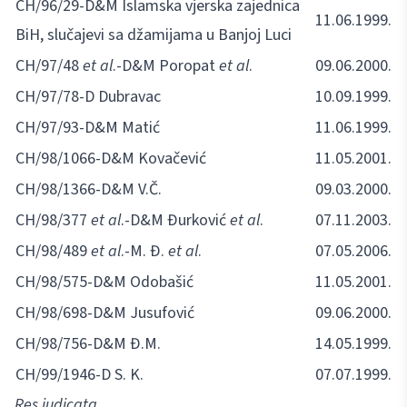
CH/96/29-D&M Islamska vjerska zajednica
11.06.1999.
BiH, slučajevi sa džamijama u Banjoj Luci
CH/97/48
et al
.-D&M Poropat
et al
.
09.06.2000.
CH/97/78-D Dubravac
10.09.1999.
CH/97/93-D&M Matić
11.06.1999.
CH/98/1066-D&M Kovačević
11.05.2001.
CH/98/1366-D&M V.Č.
09.03.2000.
CH/98/377
et al
.-D&M Đurković
et al
.
07.11.2003.
CH/98/489
et al
.-M. Đ.
et al
.
07.05.2006.
CH/98/575-D&M Odobašić
11.05.2001.
CH/98/698-D&M Jusufović
09.06.2000.
CH/98/756-D&M Đ.M.
14.05.1999.
CH/99/1946-D S. K.
07.07.1999.
Res iudicata