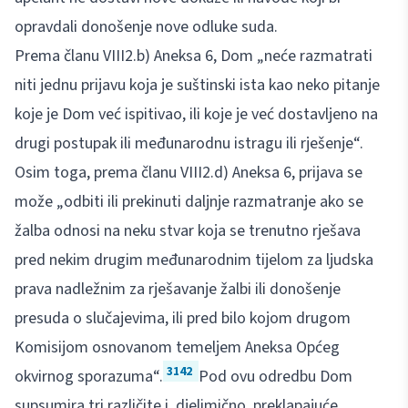
opravdali donošenje nove odluke suda.
Prema članu VIII2.b) Aneksa 6, Dom „neće razmatrati
niti jednu prijavu koja je suštinski ista kao neko pitanje
koje je Dom već ispitivao, ili koje je već dostavljeno na
drugi postupak ili međunarodnu istragu ili rješenje“.
Osim toga, prema članu VIII2.d) Aneksa 6, prijava se
može „odbiti ili prekinuti daljnje razmatranje ako se
žalba odnosi na neku stvar koja se trenutno rješava
pred nekim drugim međunarodnim tijelom za ljudska
prava nadležnim za rješavanje žalbi ili donošenje
presuda o slučajevima, ili pred bilo kojom drugom
Komisijom osnovanom temeljem Aneksa Općeg
3142
okvirnog sporazuma“.
Pod ovu odredbu Dom
supsumira tri različite i, djelimično, preklapajuće