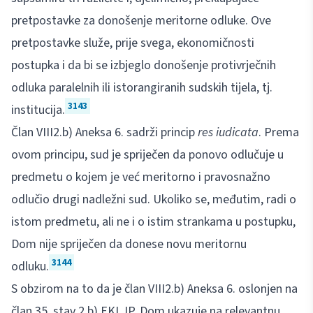
pretpostavke za donošenje meritorne odluke. Ove
pretpostavke služe, prije svega, ekonomičnosti
postupka i da bi se izbjeglo donošenje protivrječnih
odluka paralelnih ili istorangiranih sudskih tijela, tj.
3143
institucija.
Član VIII2.b) Aneksa 6. sadrži princip
res iudicata
. Prema
ovom principu, sud je spriječen da ponovo odlučuje u
predmetu o kojem je već meritorno i pravosnažno
odlučio drugi nadležni sud. Ukoliko se, međutim, radi o
istom predmetu, ali ne i o istim strankama u postupku,
Dom nije spriječen da donese novu meritornu
3144
odluku.
S obzirom na to da je član VIII2.b) Aneksa 6. oslonjen na
član 35. stav 2.b) EKLJP, Dom ukazuje na relevantnu