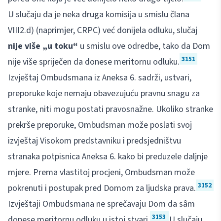
U slučaju da je neka druga komisija u smislu člana
VIII2.d) (naprimjer, CRPC) već donijela odluku, slučaj
nije više „u toku“
u smislu ove odredbe, tako da Dom
3151
nije više spriječen da donese meritornu odluku.
Izvještaj Ombudsmana iz Aneksa 6. sadrži, ustvari,
preporuke koje nemaju obavezujuću pravnu snagu za
stranke, niti mogu postati pravosnažne. Ukoliko stranke
prekrše preporuke, Ombudsman može poslati svoj
izvještaj Visokom predstavniku i predsjedništvu
stranaka potpisnica Aneksa 6. kako bi preduzele daljnje
mjere. Prema vlastitoj procjeni, Ombudsman može
3152
pokrenuti i postupak pred Domom za ljudska prava.
Izvještaji Ombudsmana ne sprečavaju Dom da sâm
3153
donese meritornu odluku u istoj stvari.
U slučaju