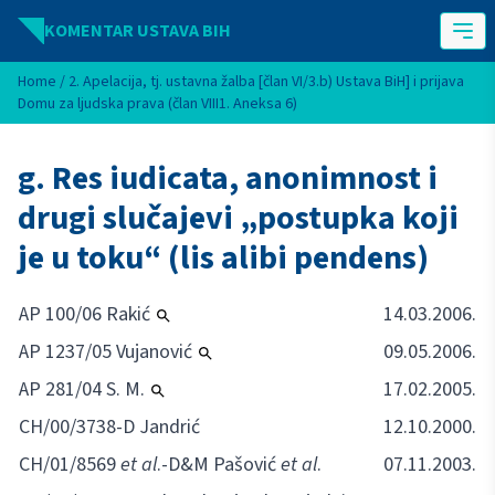
Idi na sadržaj
KOMENTAR USTAVA BIH
Home
/
2. Apelacija, tj. ustavna žalba [član VI/3.b) Ustava BiH] i prijava
Domu za ljudska prava (član VIII1. Aneksa 6)
g. Res iudicata, anonimnost i
drugi slučajevi „postupka koji
je u toku“ (lis alibi pendens)
AP 100/06 Rakić
14.03.2006.
AP 1237/05 Vujanović
09.05.2006.
AP 281/04 S. M.
17.02.2005.
CH/00/3738-D Jandrić
12.10.2000.
CH/01/8569
et al
.-D&M Pašović
et al
.
07.11.2003.