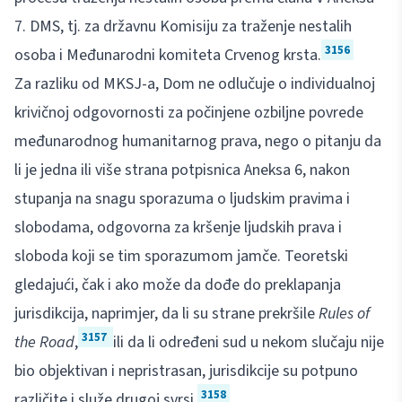
7. DMS, tj. za državnu Komisiju za traženje nestalih
3156
osoba i Međunarodni komiteta Crvenog krsta.
Za razliku od MKSJ-a, Dom ne odlučuje o individualnoj
krivičnoj odgovornosti za počinjene ozbiljne povrede
međunarodnog humanitarnog prava, nego o pitanju da
li je jedna ili više strana potpisnica Aneksa 6, nakon
stupanja na snagu sporazuma o ljudskim pravima i
slobodama, odgovorna za kršenje ljudskih prava i
sloboda koji se tim sporazumom jamče. Teoretski
gledajući, čak i ako može da dođe do preklapanja
jurisdikcija, naprimjer, da li su strane prekršile
Rules of
3157
the Road
,
ili da li određeni sud u nekom slučaju nije
bio objektivan i nepristrasan, jurisdikcije su potpuno
3158
različite i služe drugoj svrsi.