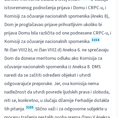
istovremenog podnošenja prijava i Domu i CRPC-u, i
Komisiji za očuvanje nacionalnih spomenika (Aneks 8),
Dom je proglašavao prijave prihvatljivim ukoliko bi
prijava Domu bila različita od one podnesene CRPC-u, i
3154
Komisiji za očuvanje nacionalnih spomenika.
Ni član VIII2.b), ni član VIII2.d) Aneksa 6. ne sprečavaju
Dom da donese meritornu odluku ako Komisija za
očuvanje nacionalnih spomenika iz Aneksa 8. DMS
naredi da se zaštiti određeni objekat i utvrdi
odgovarajuće preporuke. Jer, ova komisija nema
nadležnost da utvrdi povrede ljudskih prava i sloboda,
niti se, konkretno, u slučaju džamije Ferhadije dotakla
3155
tih pitanja.
Slično važi i za odgovorne subjekte u
procesu traženja nestalih osoba prema članu V Aneksa