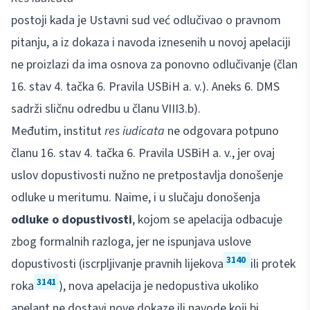
postoji kada je Ustavni sud već odlučivao o pravnom
pitanju, a iz dokaza i navoda iznesenih u novoj apelaciji
ne proizlazi da ima osnova za ponovno odlučivanje (član
16. stav 4. tačka 6. Pravila USBiH a. v.). Aneks 6. DMS
sadrži sličnu odredbu u članu VIII3.b).
Međutim, institut
res iudicata
ne odgovara potpuno
članu 16. stav 4. tačka 6. Pravila USBiH a. v., jer ovaj
uslov dopustivosti nužno ne pretpostavlja donošenje
odluke u meritumu. Naime, i u slučaju donošenja
odluke o dopustivosti
, kojom se apelacija odbacuje
zbog formalnih razloga, jer ne ispunjava uslove
3140
dopustivosti (iscrpljivanje pravnih lijekova
ili protek
3141
roka
), nova apelacija je nedopustiva ukoliko
apelant ne dostavi nove dokaze ili navode koji bi