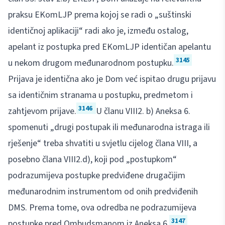
praksu EKomLJP prema kojoj se radi o „suštinski
identičnoj aplikaciji“ radi ako je, između ostalog,
apelant iz postupka pred EKomLJP identičan apelantu
3145
u nekom drugom međunarodnom postupku.
Prijava je identična ako je Dom već ispitao drugu prijavu
sa identičnim stranama u postupku, predmetom i
3146
zahtjevom prijave.
U članu VIII2. b) Aneksa 6.
spomenuti „drugi postupak ili međunarodna istraga ili
rješenje“ treba shvatiti u svjetlu cijelog člana VIII, a
posebno člana VIII2.d), koji pod „postupkom“
podrazumijeva postupke predviđene drugačijim
međunarodnim instrumentom od onih predviđenih
DMS. Prema tome, ova odredba ne podrazumijeva
3147
postupke pred Ombudsmanom iz Aneksa 6.