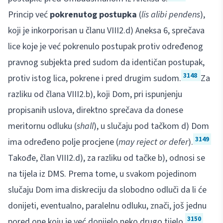
Princip već
pokrenutog postupka
(
lis alibi pendens
),
koji je inkorporisan u članu VIII2.d) Aneksa 6, sprečava
lice koje je već pokrenulo postupak protiv određenog
pravnog subjekta pred sudom da identičan postupak,
3148
protiv istog lica, pokrene i pred drugim sudom.
Za
razliku od člana VIII2.b), koji Dom, pri ispunjenju
propisanih uslova, direktno sprečava da donese
meritornu odluku (
shall
), u slučaju pod tačkom d) Dom
3149
ima određeno polje procjene (
may reject or defer
).
Takođe, član VIII2.d), za razliku od tačke b), odnosi se
na tijela iz DMS. Prema tome, u svakom pojedinom
slučaju Dom ima diskreciju da slobodno odluči da li će
donijeti, eventualno, paralelnu odluku, znači, još jednu
3150
pored one koju je već donijelo neko drugo tijelo.