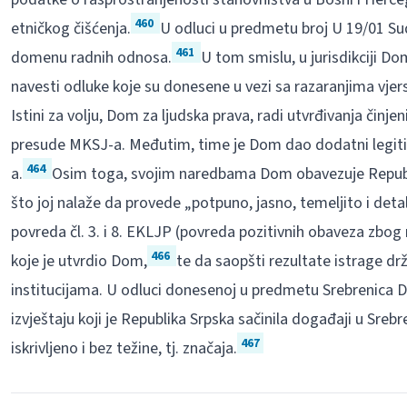
460
etničkog čišćenja.
U odluci u predmetu broj U 19/01 Su
461
domenu radnih odnosa.
U tom smislu, u jurisdikciji Do
navesti odluke koje su donesene u vezi sa razaranjima vjer
Istini za volju, Dom za ljudska prava, radi utvrđivanja činje
presude MKSJ-a. Međutim, time je Dom dao dodatni legiti
464
a.
Osim toga, svojim naredbama Dom obavezuje Republik
što joj nalaže da provede „potpuno, jasno, temeljito i deta
povreda čl. 3. i 8. EKLJP (povreda pozitivnih obaveza zbog 
466
koje je utvrdio Dom,
te da saopšti rezultate istrage d
institucijama. U odluci donesenoj u predmetu Srebrenica 
izvještaju koji je Republika Srpska sačinila događaji u Srebr
467
iskrivljeno i bez težine, tj. značaja.