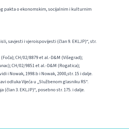
dnog pakta o ekonomskim, socijalnim i kulturnim
 savjesti i vjeroispovijesti (član 9. EKLJP)“, str.
 (Foča); CH/02/8879
et al
.-D&M (Višegrad);
tunac); CH/02/9851
et al
.-D&M (Rogatica);
idi i
Nowak
, 1998.b i
Nowak
, 2000
,
str. 15 i dalje.
bjavi odluka Vijeća u „Službenom glasniku RS“.
(član 3. EKLJP)“, posebno str. 175. i dalje.