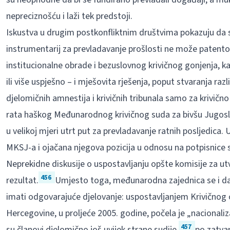
nepreciznošću i laži tek predstoji.
Iskustva u drugim postkonfliktnim društvima pokazuju da 
instrumentarij za prevladavanje prošlosti ne može patento
institucionalne obrade i bezuslovnog krivičnog gonjenja, k
ili više uspješno – i mješovita rješenja, poput stvaranja razli
djelomičnih amnestija i krivičnih tribunala samo za krivičn
rata haškog Međunarodnog krivičnog suda za bivšu Jugoslav
u velikoj mjeri utrt put za prevladavanje ratnih posljedica
MKSJ-a i ojačana njegova pozicija u odnosu na potpisnice
Neprekidne diskusije o uspostavljanju opšte komisije za utv
456
rezultat.
Umjesto toga, međunarodna zajednica se i dal
imati odgovarajuće djelovanje: uspostavljanjem Krivičnog o
Hercegovine, u proljeće 2005. godine, počela je „nacionaliz
457
su članovi djelomično još uvijek strane sudije,
po zatva