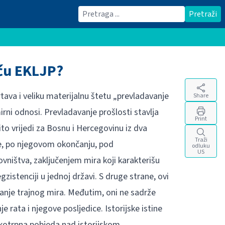
Traži
Pretraži
ću EKLJP?
ava i veliku materijalnu štetu „prevladavanje
Share
irni odnosi. Prevladavanje prošlosti stavlja
Print
o vrijedi za Bosnu i Hercegovinu iz dva
Traži
 je, po njegovom okončanju, pod
odluku
US
vništva, zaključenjem mira koji karakterišu
zistenciji u jednoj državi. S druge strane, ovi
nje trajnog mira. Međutim, oni ne sadrže
e rata i njegove posljedice. Istorijske istine
ukotrpna pobjeda nad istorijskom