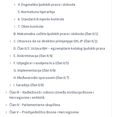
4. Dogmatika ljudskih prava i sloboda
5. Normativna hijerarhija
6. Standard ili mjerilo kontrole
7. Obim kontrole
B. Maksimalna zaštita ljudskih prava i sloboda (član II/1)
C. Obaveza da se direktno primjenjuje EKLJP (član II/2)
D. Član II/3. Ustava BiH – egzemplarni katalog ljudskih prava
E. Diskriminacija (član II/4)
F. Izbjeglice i raseljena lica (član II/5)
G. Implementacija (član II/6)
H. Međunarodni sporazumi (član II/7)
I. Saradnja (član II/8)
Član III – Nadležnosti i odnosi između institucija Bosne i
Hercegovine i entitetâ
Član IV - Parlamentarna skupština
Član V – Predsjedništvo Bosne i Hercegovine