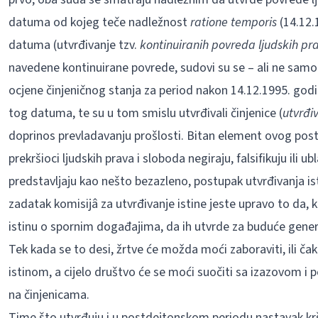
datuma od kojeg teče nadležnost
ratione temporis
(14.12.
datuma (utvrđivanje tzv.
kontinuiranih povreda ljudskih pr
navedene kontinuirane povrede, sudovi su se – ali ne samo
ocjene činjeničnog stanja za period nakon 14.12.1995. godine,
tog datuma, te su u tom smislu utvrđivali činjenice (
utvrđiv
doprinos prevladavanju prošlosti. Bitan element ovog postup
prekršioci ljudskih prava i sloboda negiraju, falsifikuju ili u
predstavljaju kao nešto bezazleno, postupak utvrđivanja ist
zadatak komisijâ za utvrđivanje istine jeste upravo to da, 
istinu o spornim događajima, da ih utvrde za buduće generac
Tek kada se to desi, žrtve će možda moći zaboraviti, ili čak 
istinom, a cijelo društvo će se moći suočiti sa izazovom i 
na činjenicama.
Time što utvrđuju i u postdejtonskom periodu nastavak krš