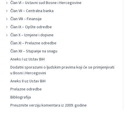
Član VI – Ustavni sud Bosne i Hercegovine
Član VII – Centralna banka
Član VIII – Finansije
Član IX – Opšte odredbe
Član X – Izmjene i dopune
Član XI – Prelazne odredbe
Član XII – Stupanje na snagu
Aneks I uz Ustav BiH
Dodatni sporazumi o ljudskim pravima koji će se primjenjivati
u Bosni i Hercegovini
Aneks II uz Ustav BiH
Prelazne odredbe
Bibliografija
Preuzmite verziju komentara iz 2009. godine