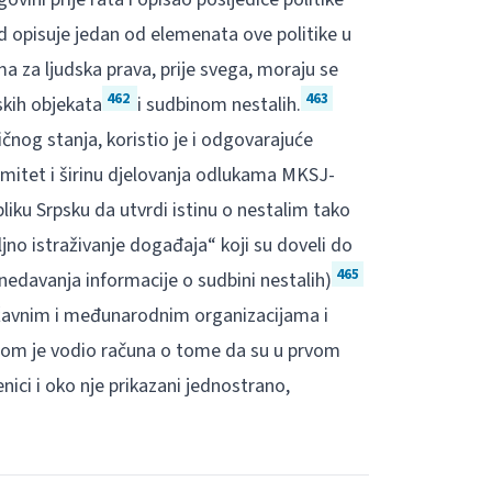
d opisuje jedan od elemenata ove politike u
ma za ljudska prava, prije svega, moraju se
462
463
skih objekata
i sudbinom nestalih.
ničnog stanja, koristio je i odgovarajuće
mitet i širinu djelovanja odlukama MKSJ-
u Srpsku da utvrdi istinu o nestalim tako
ljno istraživanje događaja“ koji su doveli do
465
nedavanja informacije o sudbini nestalih)
ržavnim i međunarodnim organizacijama i
Dom je vodio računa o tome da su u prvom
enici i oko nje prikazani jednostrano,