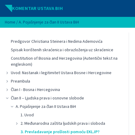
Idi na sadržaj
KOMENTAR USTAVA BIH
Home
/
A. Pojašnjenje za član II Ustava BiH
Predgovor Christiana Steinera i Nedima Ademovića
Spisak korištenih skraćenica i obrazloženja uz skraćenice
Constitution of Bosnia and Herzegovina (Autentični tekst na
engleskom)
Uvod: Nastanak i legitimitet Ustava Bosne i Hercegovine
Preambula
Član I - Bosna i Hercegovina
Član II – Ljudska prava i osnovne slobode
A. Pojašnjenje za član II Ustava BiH
1. Uvod
2. Međunarodna zaštita ljudskih prava i sloboda
3. Prevladavanje prošlosti pomoću EKLJP?