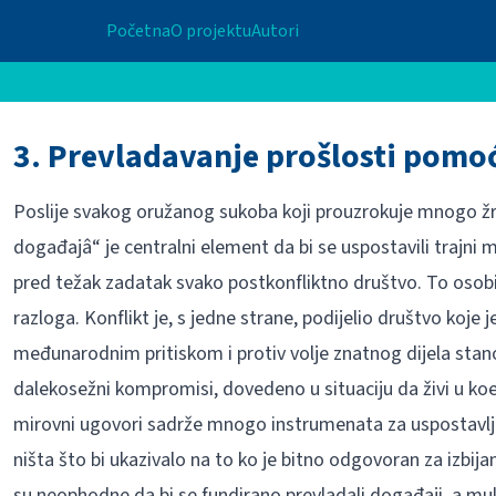
Početna
O projektu
Autori
3. Prevladavanje prošlosti pomo
Poslije svakog oružanog sukoba koji prouzrokuje mnogo žrt
događajâ“ je centralni element da bi se uspostavili trajni m
pred težak zadatak svako postkonfliktno društvo. To osobit
razloga. Konflikt je, s jedne strane, podijelio društvo koje
međunarodnim pritiskom i protiv volje znatnog dijela stano
dalekosežni kompromisi, dovedeno u situaciju da živi u koeg
mirovni ugovori sadrže mnogo instrumenata za uspostavlja
ništa što bi ukazivalo na to ko je bitno odgovoran za izbijanj
su neophodne da bi se fundirano prevladali događaji, a m