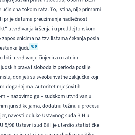
učinjena tokom rata. To, istina, nije primarni
osti prije datuma preuzimanja nadležnosti
efekt“ utvrđivanja kršenja i u preddejtonskom
o zaposlenicima na tzv. listama čekanja posla
459
estanka ljudi.
 biti utvrđivanje činjenica o ratnim
judskih prava i sloboda iz perioda poslije
islu, donijeli su sveobuhvatne zaključke koji
nim događajima. Autoritet mješovitih
vom – nazovimo ga – sudskom utvrđivanju
čnim jurisdikcijama, dodatnu težinu u procesu
mjer, navesti odluke Ustavnog suda BiH u
U 5/98 Ustavni sud BiH je utvrdio statističke
ini prije rata i opisao posljedice politike