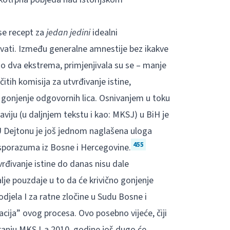
se recept za
jedan jedini
idealni
vati. Između generalne amnestije bez ikakve
ao dva ekstrema, primjenjivala su se – manje
čitih komisija za utvrđivanje istine,
o gonjenje odgovornih lica. Osnivanjem u toku
iju (u daljnjem tekstu i kao: MKSJ) u BiH je
. U Dejtonu je još jednom naglašena uloga
455
 sporazuma iz Bosne i Hercegovine.
rđivanje istine do danas nisu dale
je pouzdaje u to da će krivično gonjenje
djela I za ratne zločine u Sudu Bosne i
acija” ovog procesa. Ovo posebno vijeće, čiji
ranju MKSJ-a 2010. godine još dugo će