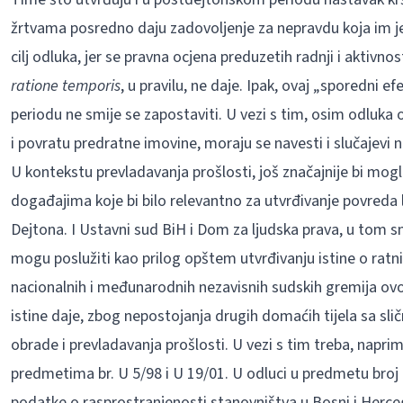
žrtvama posredno daju zadovoljenje za nepravdu koja im je 
cilj odluka, jer se pravna ocjena preduzetih radnji i aktivn
ratione temporis
, u pravilu, ne daje. Ipak, ovaj „sporedni 
periodu ne smije se zapostaviti. U vezi s tim, osim odluka 
i povratu predratne imovine, moraju se navesti i slučajevi n
U kontekstu prevladavanja prošlosti, još značajnije bi moglo
događajima koje bi bilo relevantno za utvrđivanje povreda l
Dejtona. I Ustavni sud BiH i Dom za ljudska prava, u tom sm
mogu poslužiti kao prilog opštem utvrđivanju istine o rat
nacionalnih i međunarodnih nezavisnih sudskih gremija o
istine daje, zbog nepostojanja drugih domaćih tijela sa sli
obrade i prevladavanja prošlosti. U vezi s tim treba, napri
predmetima br. U 5/98 i U 19/01. U odluci u predmetu broj 
podatke o rasprostranjenosti stanovništva u Bosni i Hercegov