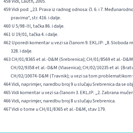
Vidi,
Lauth
, 2005.
Vidi pod: „23. Prava iz radnog odnosa: čl. 6. i 7. Međunaro
pravima“, str. 416. i dalje.
U 5/98-III, tačka 86. i dalje.
U 19/01, tačka 4. i dalje.
Uporedi komentar u vezi sa članom 9. EKLJP: „8. Sloboda misli,
328. i dalje.
CH/01/8365
et al
.-D&M (Srebrenica); CH/01/8569
et al
.-D&M
CH/02/9358
et al
.-D&M (Vlasenica); CH/02/10235
et al
. (Bra
CH/02/10074-D&M (Travnik); u vezi sa tom problematikom v
Vidi, naprimjer, naredbu broj 9 u slučaju Srebrenica da se o
Vidi komentar u vezi sa članom 3. EKLJP: „2. Zabrana mučenja 
Vidi, naprimjer, naredbu broj 8 u slučaju Srebrenica.
Vidi o tome u CH/01/8365
et al
.-D&M, stav 179.