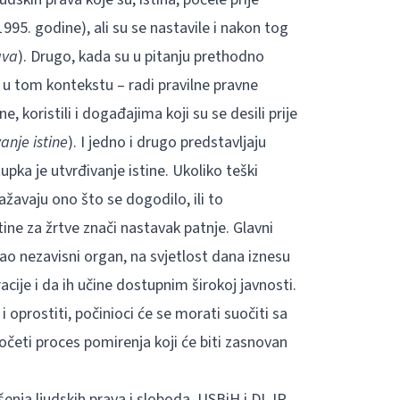
1995. godine), ali su se nastavile i nakon tog
ava
). Drugo, kada su u pitanju prethodno
 u tom kontekstu – radi pravilne pravne
 koristili i događajima koji su se desili prije
anje istine
). I jedno i drugo predstavljaju
ka je utvrđivanje istine. Ukoliko teški
blažavaju ono što se dogodilo, ili to
ine za žrtve znači nastavak patnje. Glavni
kao nezavisni organ, na svjetlost dana iznesu
ije i da ih učine dostupnim širokoj javnosti.
i oprostiti, počinioci će se morati suočiti sa
početi proces pomirenja koji će biti zasnovan
enja ljudskih prava i sloboda, USBiH i DLJP