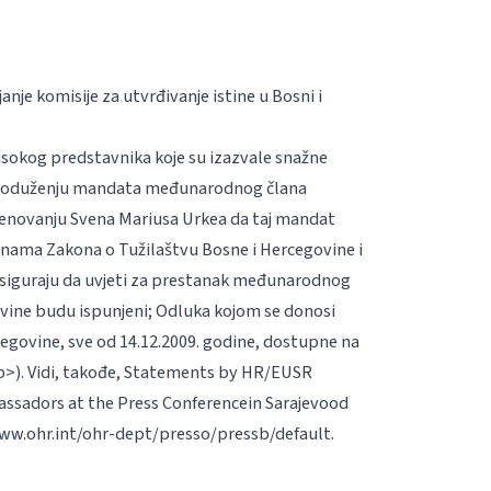
je komisije za utvrđivanje istine u Bosni i
 Visokog predstavnika koje su izazvale snažne
m produženju mandata međunarodnog člana
imenovanju Svena Mariusa Urkea da taj mandat
nama Zakona o Tužilaštvu Bosne i Hercegovine i
osiguraju da uvjeti za prestanak međunarodnog
ovine budu ispunjeni; Odluka kojom se donosi
govine, sve od 14.12.2009. godine, dostupne na
p>).
Vidi, takođe,
Statements by HR/EUSR
assadors at the Press Conference
in Sarajevo
od
ww.ohr.int/ohr-dept/presso/pressb/default.