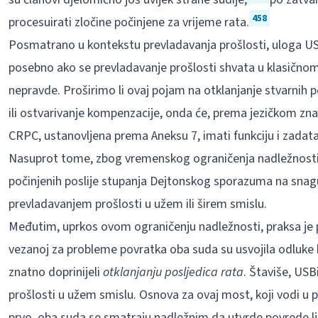
458
procesuirati zločine počinjene za vrijeme rata.
Posmatrano u kontekstu prevladavanja prošlosti, uloga USB
posebno ako se prevladavanje prošlosti shvata u klasično
nepravde. Proširimo li ovaj pojam na otklanjanje stvarnih po
ili ostvarivanje kompenzacije, onda će, prema jezičkom zn
CRPC, ustanovljena prema Aneksu 7, imati funkciju i zadata
Nasuprot tome, zbog vremenskog ograničenja nadležnosti
počinjenih poslije stupanja Dejtonskog sporazuma na snag
prevladavanjem prošlosti u užem ili širem smislu.
Međutim, uprkos ovom ograničenju nadležnosti, praksa je p
vezanoj za probleme povratka oba suda su usvojila odluke 
znatno doprinijeli
otklanjanju posljedica rata
. Štaviše, USB
prošlosti u užem smislu. Osnova za ovaj most, koji vodi u 
prvo, oba suda se smatraju nadležnim da utvrde povrede ljud