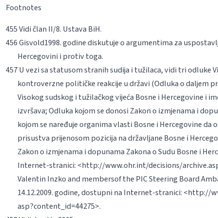
Footnotes
Vidi član II/8. Ustava BiH.
Gisvold
1998. godine diskutuje o argumentima za uspostavljan
Hercegovini i protiv toga.
U vezi sa statusom stranih sudija i tužilaca, vidi tri odluke
kontroverzne političke reakcije u državi (Odluka o dalje
Visokog sudskog i tužilačkog vijeća Bosne i Hercegovine i 
izvršava; Odluka kojom se donosi Zakon o izmjenama i dopu
kojom se naređuje organima vlasti Bosne i Hercegovine da 
prisustva prijenosom pozicija na državljane Bosne i Herceg
Zakon o izmjenama i dopunama Zakona o Sudu Bosne i Herce
Internet-stranici:
<http://www.ohr.int/decisions/archive.as
Valentin Inzko and members
of the PIC Steering Board Amb
14.12.2009. godine, dostupni na Internet-stranici:
<http://w
asp?content_id=44275>.