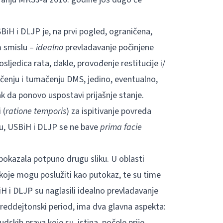
iH i DLJP je, na prvi pogled, ograničena,
m smislu –
idealno
prevladavanje počinjene
sljedica rata, dakle, provođenje restitucije i/
ačenju i tumačenju DMS, jedino, eventualno,
k da ponovo uspostavi prijašnje stanje.
 (
ratione temporis
) za ispitivanje povreda
u, USBiH i DLJP se ne bave
prima facie
okazala potpuno drugu sliku. U oblasti
koje mogu poslužiti kao putokaz, te su time
iH i DLJP su naglasili idealno prevladavanje
preddejtonski period, ima dva glavna aspekta:
skih prava koje su, istina, počele prije