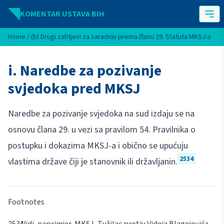
Idi na sadržaj
KOMENTAR USTAVA BIH
Home
/
(b) Drugi zahtjevi za saradnju prema članu 29. Statuta MKSJ-a
i. Naredbe za pozivanje
svjedoka pred MKSJ
Naredbe za pozivanje svjedoka na sud izdaju se na
osnovu člana 29. u vezi sa pravilom 54. Pravilnika o
postupku i dokazima MKSJ-a i obično se upućuju
2534
vlastima države čiji je stanovnik ili državljanin.
Footnotes
Vidi, naprimjer, MKSJ, Tužilac protiv Vidoja Blagojevića,