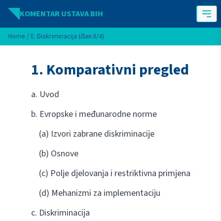
Idi na sadržaj
KOMENTAR USTAVA BIH
Home
/
E. Diskriminacija (član II/4)
1. Komparativni pregled
a. Uvod
b. Evropske i međunarodne norme
(a) Izvori zabrane diskriminacije
(b) Osnove
(c) Polje djelovanja i restriktivna primjena
(d) Mehanizmi za implementaciju
c. Diskriminacija