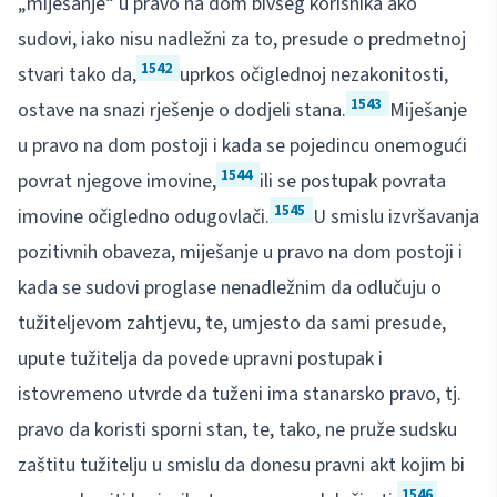
„miješanje“ u pravo na dom bivšeg korisnika ako
sudovi, iako nisu nadležni za to, presude o predmetnoj
1542
stvari tako da,
uprkos očiglednoj nezakonitosti,
1543
ostave na snazi rješenje o dodjeli stana.
Miješanje
u pravo na dom postoji i kada se pojedincu onemogući
1544
povrat njegove imovine,
ili se postupak povrata
1545
imovine očigledno odugovlači.
U smislu izvršavanja
pozitivnih obaveza, miješanje u pravo na dom postoji i
kada se sudovi proglase nenadležnim da odlučuju o
tužiteljevom zahtjevu, te, umjesto da sami presude,
upute tužitelja da povede upravni postupak i
istovremeno utvrde da tuženi ima stanarsko pravo, tj.
pravo da koristi sporni stan, te, tako, ne pruže sudsku
zaštitu tužitelju u smislu da donesu pravni akt kojim bi
1546