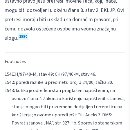
ustavno pravo jesu pretresi imovine i lica, koji, inače,
mogu biti dozvoljeni u okviru člana 8. stav 2. EKLJP. Ovi
pretresi moraju biti u skladu sa domaćim pravom, pri
čemu dozvola oštećene osobe ima veoma značajnu
1550
ulogu.
Footnotes
CH/97/40-M, stav 49; CH/97/46-M, stav 46.
Uporedi razlike u predmetu broj U 24/00, tačka 30.
Ukoliko je određeni stan proglašen napuštenim, na
osnovu člana 7. Zakona o korištenju napuštenih stanova,
stan je mogao biti privremeno dodijeljen trećem licu na
korištenje; o ovome uporedi još i: “iii. Aneks 7. DMS:
Povrat stanova JNA”, str. 327; “b. Sporovi o stanarskom