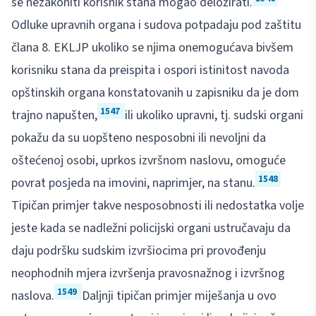
se nezakoniti korisnik stana mogao deložirati.
Odluke upravnih organa i sudova potpadaju pod zaštitu
člana 8. EKLJP ukoliko se njima onemogućava bivšem
korisniku stana da preispita i ospori istinitost navoda
opštinskih organa konstatovanih u zapisniku da je dom
1547
trajno napušten,
ili ukoliko upravni, tj. sudski organi
pokažu da su uopšteno nesposobni ili nevoljni da
oštećenoj osobi, uprkos izvršnom naslovu, omoguće
1548
povrat posjeda na imovini, naprimjer, na stanu.
Tipičan primjer takve nesposobnosti ili nedostatka volje
jeste kada se nadležni policijski organi ustručavaju da
daju podršku sudskim izvršiocima pri provođenju
neophodnih mjera izvršenja pravosnažnog i izvršnog
1549
naslova.
Daljnji tipičan primjer miješanja u ovo