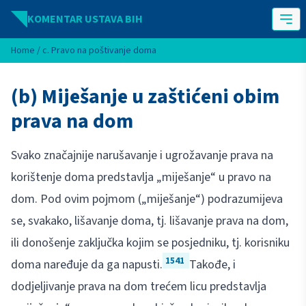
Idi na sadržaj
KOMENTAR USTAVA BIH
Home
/
c. Pravo na poštivanje doma
(b) Miješanje u zaštićeni obim
prava na dom
Svako značajnije narušavanje i ugrožavanje prava na
korištenje doma predstavlja „miješanje“ u pravo na
dom. Pod ovim pojmom („miješanje“) podrazumijeva
se, svakako, lišavanje doma, tj. lišavanje prava na dom,
ili donošenje zaključka kojim se posjedniku, tj. korisniku
1541
doma naređuje da ga napusti.
Takođe, i
dodjeljivanje prava na dom trećem licu predstavlja