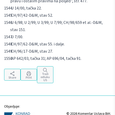
pravu i ostalim pravima na posjed”, str. 477.
U 14/00, tačka 22.
CH/97/42-D&M, stav 52.
U 6/98; U 2/99; U 3/99; U 7/99; CH/98/659
et al
.-D&M,
stav 151.
U 7/00.
CH/97/62-D&M, stav 55. i dalje.
CH/96/17-D&M, stav 27.
AP 642/03, tačka 31; AP 696/04, tačka 91.
Traži
odluku
Share
Print
US
Objavljuje:
© 2026 Komentar Ustava BiH.