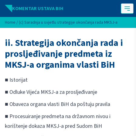
Idi na sadržaj
KOMENTAR USTAVA BIH
Home
/
(c) Saradnja u svjetlu strategije okončanja rada MKSJ-a
ii. Strategija okončanja rada i
prosljeđivanje predmeta iz
MKSJ-a organima vlasti BiH
■ Istorijat
■ Odluke Vijeća MKSJ-a za prosljeđivanje
■ Obaveza organa vlasti BiH da poštuju pravila
■ Procesuiranje predmeta na državnom nivou i
korištenje dokaza MKSJ-a pred Sudom BiH