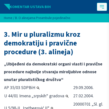
Idi na sadržaj
KOMENTAR USTAVA BIH
Home
/
B. O alinejama Preambule pojedinačno
3. Mir u pluralizmu kroz
demokratiju i pravične
procedure (3. alineja)
„Ubijeđeni da demokratski organi vlasti i pravične
procedure najbolje stvaraju miroljubive odnose
unutar pluralističkog društva“
AP 35/03 SDPBiH
29.09.2006.
U 44/01 Imena „srpskih“ gradova
27.02.2004.
20000701 „Sl. gl.
U 5/98-II „Izetbegović II“