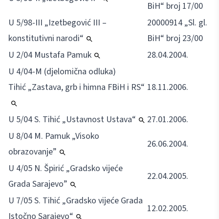
BiH“ broj 17/00
U 5/98-III „Izetbegović III –
20000914 „Sl. gl.
konstitutivni narodi“
BiH“ broj 23/00
U 2/04 Mustafa Pamuk
28.04.2004.
U 4/04-M (djelomična odluka)
Tihić „Zastava, grb i himna FBiH i RS“
18.11.2006.
U 5/04 S. Tihić „Ustavnost Ustava“
27.01.2006.
U 8/04 M. Pamuk „Visoko
26.06.2004.
obrazovanje”
U 4/05 N. Špirić „Gradsko vijeće
22.04.2005.
Grada Sarajevo”
U 7/05 S. Tihić „Gradsko vijeće Grada
12.02.2005.
Istočno Sarajevo“